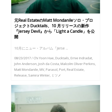
元Real EstateのMatt Mondanileソロ・プロ
ジェクトDucktails、10 月リリースの新作
『Jersey Devil』から「Light a Candle」を公
開
10月にニュー・アルバム『Jerse ...
08/23/2017
/
Chi Yoon Hae
,
Ducktails
,
Ernie Indradat
,
John Anderson
,
Josh da Costa
,
Malcolm Oliver Perkins
,
Matt Mondanile
,
MV
,
Parasol
,
Port
,
Real Estate
,
Release
,
Samira Winter
,
ミツメ