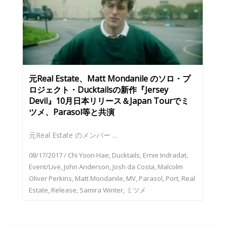
元Real Estate、Matt Mondanile のソロ・プ
ロジェクト・Ducktailsの新作『Jersey
Devil』10月日本リリース＆Japan Tourでミ
ツメ、Parasol等と共演
元Real Estate のメンバー ...
08/17/2017
/
Chi Yoon Hae
,
Ducktails
,
Ernie Indradat
,
Event/Live
,
John Anderson
,
Josh da Costa
,
Malcolm
Oliver Perkins
,
Matt Mondanile
,
MV
,
Parasol
,
Port
,
Real
Estate
,
Release
,
Samira Winter
,
ミツメ