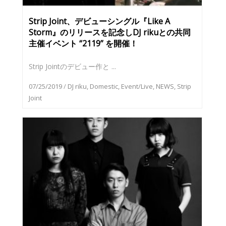
Strip Joint、デビューシングル『Like A
Storm』のリリースを記念しDJ rikuとの共同
主催イベント “2119” を開催！
Strip Jointのデビュー作と ...
07/25/2019
/
DJ riku
,
Domestic
,
Event/Live
,
NEWS
,
Strip
Joint