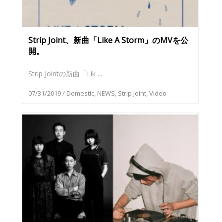
Strip Joint、新曲「Like A Storm」のMVを公
開。
Strip Jointの新曲「Lik ...
07/31/2019
/
Domestic
,
NEWS
,
Strip Joint
,
Video