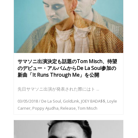
サマソニ出演決定も話題のTom Misch、待望
のデビュー・アルバムからDe La Soul参加の
新曲「It Runs Through Me」を公開
先日サマソニ出演が発表された際にはト ...
03/05/2018
/
De La Soul
,
GoldLink
,
JOEY BADA$$
,
Loyle
Carner
,
Poppy Ajudha
,
Release
,
Tom Misch