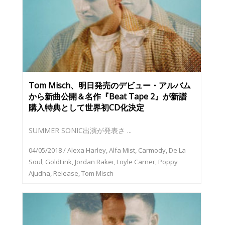
Tom Misch、明日発売のデビュー・アルバム
から新曲公開＆名作『Beat Tape 2』が新譜
購入特典として世界初CD化決定
SUMMER SONIC出演が発表さ ...
04/05/2018
/
Alexa Harley
,
Alfa Mist
,
Carmody
,
De La
Soul
,
GoldLink
,
Jordan Rakei
,
Loyle Carner
,
Poppy
Ajudha
,
Release
,
Tom Misch