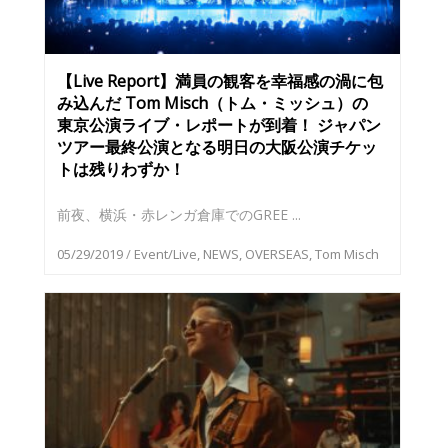
【Live Report】満員の観客を幸福感の渦に包
み込んだ Tom Misch（トム・ミッシュ）の
東京公演ライブ・レポートが到着！ ジャパン
ツアー最終公演となる明日の大阪公演チケッ
トは残りわずか！
前夜、横浜・赤レンガ倉庫でのGREE ...
05/29/2019
/
Event/Live
,
NEWS
,
OVERSEAS
,
Tom Misch