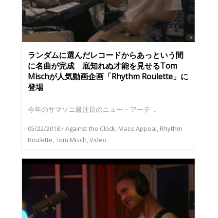
ランダムに選んだレコードからあっという間
に名曲が完成 底知れぬ才能を見せるTom
Mischが人気動画企画「Rhythm Roulette」に
登場
今年のサマソニ最注目のニュー・アーテ ...
05/22/2018
/
Against the Clock
,
Mass Appeal
,
Rhythm
Roulette
,
Tom Misch
,
Video