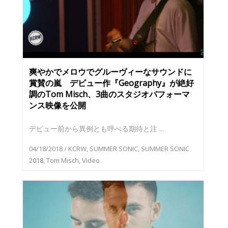
爽やかでメロウでグルーヴィーなサウンドに
賞賛の嵐 デビュー作『Geography』が絶好
調のTom Misch、3曲のスタジオパフォーマ
ンス映像を公開
デビュー前から異例とも呼べる期待と注 ...
04/18/2018
/
KCRW
,
SUMMER SONIC
,
SUMMER SONIC
2018
,
Tom Misch
,
Video