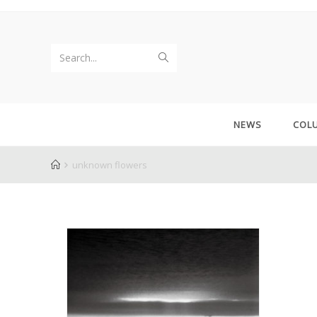
Search...
NEWS
COL
unknown flowers