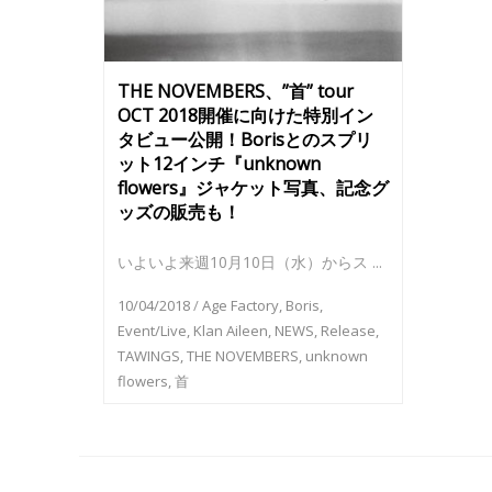
THE NOVEMBERS、”首” tour
OCT 2018開催に向けた特別イン
タビュー公開！Borisとのスプリ
ット12インチ『unknown
flowers』ジャケット写真、記念グ
ッズの販売も！
いよいよ来週10月10日（水）からス ...
10/04/2018
/
Age Factory
,
Boris
,
Event/Live
,
Klan Aileen
,
NEWS
,
Release
,
TAWINGS
,
THE NOVEMBERS
,
unknown
flowers
,
首