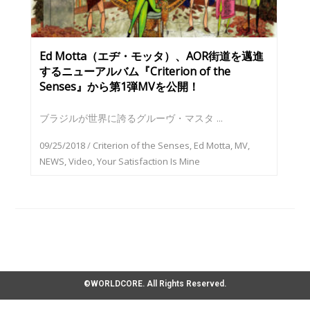
Ed Motta（エヂ・モッタ）、AOR街道を邁進
するニューアルバム『Criterion of the
Senses』から第1弾MVを公開！
ブラジルが世界に誇るグルーヴ・マスタ ...
09/25/2018
/
Criterion of the Senses
,
Ed Motta
,
MV
,
NEWS
,
Video
,
Your Satisfaction Is Mine
©WORLDCORE. All Rights Reserved.