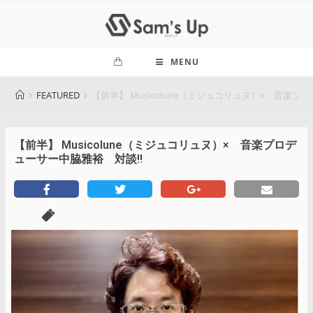
MENU
FEATURED
【前半】 Musicolune（ミジュコリュヌ）× 音楽プ
【前半】 Musicolune（ミジュコリュヌ）× 音楽プロデ
ューサー中脇雅裕 対談!!