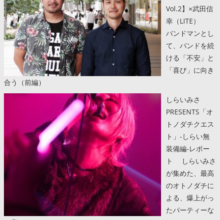
Vol.2】×武田信
幸（LITE）
バンドマンとし
て、バンドを続
ける「不安」と
「喜び」に向き
合う（前編）
しらいみさ
PRESENTS「オ
トノダチクエス
ト」-しらい無
装備編-レポー
ト しらいみさ
が集めた、最高
のオトノダチに
よる、爆上がっ
たパーティーな