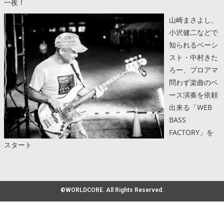
一夜！
山崎まさよし、
小沢健二などで
知られるベーシ
スト・中村きた
ろー、プロアマ
問わず楽曲のベ
ース演奏を依頼
出来る「WEB
BASS
FACTORY」を
スタート
©WORLDCORE. All Rights Reserved.