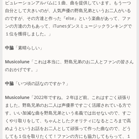
ピュレーションアルバムに１曲、曲を提供しています。もう一つ
自分として大きいのが、人気声優の野島兄弟というお二人がいる
のですが、その方達と作った『else』という楽曲があって、ファ
ンの方達の力もあって、iTunesダンスミュージックランキングで
１位を獲得しました。」
中脇
「素晴らしい」
Musicolune
「これは本当に、野島兄弟のお二人とファンの皆さん
のおかげです。」
中脇
「いつ頃の話なのですか？」
Musicolune
「2022年ですね。２年ほど前。これはすごく頑張り
ました。野島兄弟のお二人は声優界ですごく活躍されている方で
す。いい加減な曲を野島兄弟という名義では出せないので、すご
くやり取りをして、ちゃんとしたクオリティになるところまで高
めようというお話をお二人として頑張って作った曲なので、どう
しても１位を取りたくて！ファンの方にも協力してもらって、１