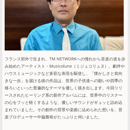
フランス郊外で生まれ、TM NETWORKへの憧れから音楽の道を歩
み始めたアーティスト・Musicolune（ミジュコリュヌ）。劇伴や
ハウスミュージックなど多彩な表現を駆使し、「懐かしさと前向
きな一歩」を届ける彼の作品は、世界の子供達への願いや四季の
移ろいといった普遍的なテーマを優しく描き出します。今回リリ
ースされたヒーリング系の新作アルバムには、世界中のリスナー
の心をフッと軽くするような、優しいサウンドがギュッと詰め込
まれていました。その創作の背景や楽曲に込められた想いを、音
楽プロデューサー中脇雅裕がたっぷりと伺いました。