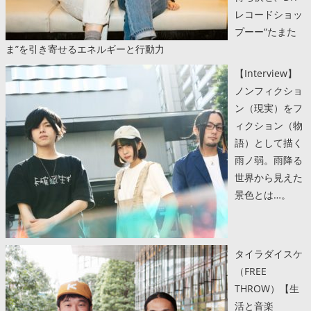
レコードショッ
プーー“たまた
ま”を引き寄せるエネルギーと行動力
【Interview】
ノンフィクショ
ン（現実）をフ
ィクション（物
語）として描く
雨ノ弱。雨降る
世界から見えた
景色とは…。
タイラダイスケ
（FREE
THROW）【生
活と音楽