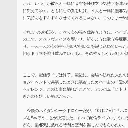
たれ、いつしか彼らと一緒に大空を飛び立つ気持ちを味わ
に変えてゆく。ともに心の翼を広げ、４人と一緒に無邪気
に気持ちをドキドキさせてくれるじゃない。このまま一緒
それまでの物語を、すべて心の箱へ仕舞うように、ハイダ
の上で、オペラヴォイスを響かせ、祈るように歌う谷琢磨
り、一人一人の心の中へ想いや想い出を綴じ込めていった
切なドラマを塗り重ねてゆく3人。その神々しくも優しい
ここで、配信ライブは終了。最後に、会場へ訪れた人たち
ョンイベントで共演したときに演奏したカバー曲の「愛の
へアレンジ。この楽曲に触れたことで、アルバム「ヒトリ
きたのも嬉しい発見だった。
今後のハイダンシークドロシーだが、10月27日に「ハロウィン」イ
ズを5本行うことが決定した。すべて配信ライブのように
がら、無邪気に戯れる時間と空間を楽しんでもらいたい。