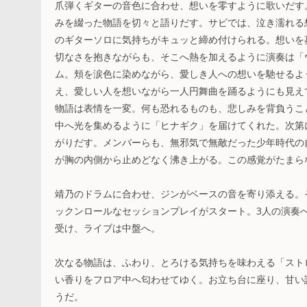
爪弾くギターの音色に合わせ、想いを零すように歌いだす
みを綴った物語を切々と語りだす。サビでは、泣き濡れる
のギターソロに気持ちがキュッと締め付けられる。想いを
切なさを抱きながらも、そこへ熱を加えるように演奏は「
ム。頬を涙色に染めながら、愛しき人への想いを馳せるよ
え、愛しい人を想いながら一人円舞曲を踊るようにも見え
物語は表情を一変。何も恐れるものも、悲しみを背負うこ
中へ光を集めるように「ヒナギク」を届けてくれた。次第
がりだす。メンバーらも、無邪気で無敵だった少年時代の
が胸の内側から止めどなく沸き上がる。この感覚がたまらな
靖乃のドラムに合わせ、ジンがベースの音を寄り添える。
ックンロールなセッションプレイがスタート。3人の演奏
受け、ライブは中盤へ。
次なる物語は、ふわり、とろける気持ちを味わえる「スト
い香りをフロア中へ匂わせてゆく。お立ち台に座り、甘い
うだ。