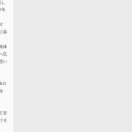
悲し
2号
ズ
り添
身体
へ広
想い
&ロ
を
て甘
けそ