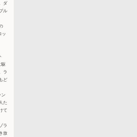
。ダ
ブル
の
ロッ
か
に駆
。ラ
もど
ラン
人た
けて
ゾラ
き放