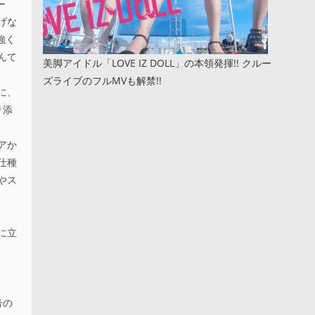
ー
げな
強く
んて
美脚アイドル「LOVE IZ DOLL」の本領発揮!! クルー
ズライブのフルMVも解禁!!
に、
り添
アか
仕種
やス
に立
号の