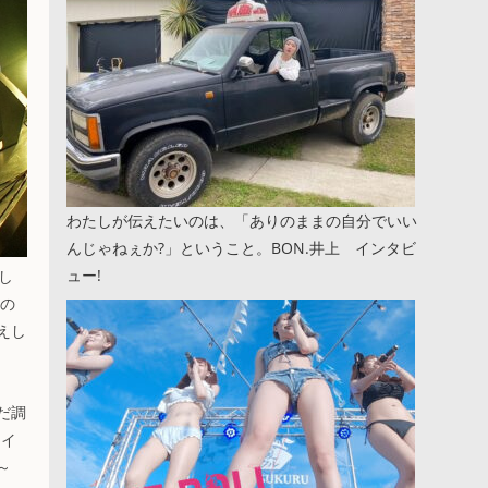
わたしが伝えたいのは、「ありのままの自分でいい
んじゃねぇか?」ということ。BON.井上 インタビ
ュー!
し
らの
えし
だ調
ライ
～