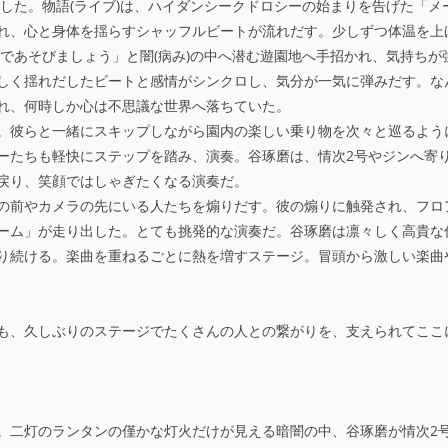
した。物語(ライブ)は、ハイダンシークドロシーの始まりを告げた「メ
れ、心と身体を揺らすシャッフルビートが流れだす。少しずつ体温を上
であそびましょう」と闇(病み)の中へ潜む遊園地へ手招かれ、気持ちが
しく揺れだしたビートと感情がシンクロし、気分が一気に弾みだす。な
れ、何時しか心は不思議な世界へ落ちていた。
。彼らと一緒にスキップしながら園内の楽しい乗り物を次々と巡るよう
ーたちも軽快にステップを踏み、演奏。谷琢磨は、情次2号やジンへ寄
戻り、笑顔ではしゃぎたくなる演奏だ。
の前やカメラの先にいる人たちを煽りだす。彼の煽りに触発され、フロ
ーム」が走り出した。とても挑発的な演奏だ。谷琢磨は凛々しく高貴な
り続ける。楽曲を重ねるごとに熱を増すステージ。冒頭から激しい楽曲
も、久しぶりのステージでたくさんの人との繋がりを、支えられてここ
。二灯のランタンの僅かな灯火だけが見える暗闇の中、谷琢磨が情次2