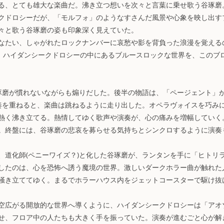
る、とても雄大な楽曲だ。沸き立つ想いを次々と言葉に乗せ歌う谷琢磨
クドロシーだが、「モルフォ」のようなすさんだ風景や心象を映し出す
々と歌う谷琢磨の姿も印象深く見えていた。
なたい、しゃがれたロックナンバーに哀愁や影を背負った浪漫を覚える
!。ハイダンシークドロシーの中にあるブルースロックな世界を、このブ
谷琢磨が慣れないながらも煽りだした。後半の物語は、「ページェント」
奏を重ねると、楽曲は跳ねるように走り出した。オペラヴォイスを巧み
熱く沸き立てる。熱情してゆく歌声や演奏が、心の痛みを増幅していく
。終盤には、谷琢磨の悲哀を募らせる気持ちとシンクロするように演奏
、道化師(ペニーワイズ？)と化した谷琢磨が、ランタンを手に「ヒトリ
したのは、心を恐怖へ誘う魔境の世界。激しいダークホラー曲が触れた
掻き立ててゆく。まるでホラーハウス内をジェットコースターで駆け抜
空広がる開放的な世界へ導くように、ハイダンシークドロシーは「アオ
せ、フロア中の人たちも大きく手を振っていた。演奏が進むごと心が解