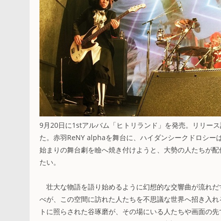
9月20日に1stアルバム「ヒトリランド」を発売。リリ
た。赤羽ReNY alphaを舞台に、ハイダンシークドロ
始まりの舞台劇を瞼へ焼き付けようと、大勢の人たちが配
たい。
壮大な物語を語り始めるように幻想的な交響曲が流れだ
べが、この空間に訪れた人たちを不思議な世界へ招き入れ
トに照らされた谷琢磨が、その場にいる人たちや画面の先