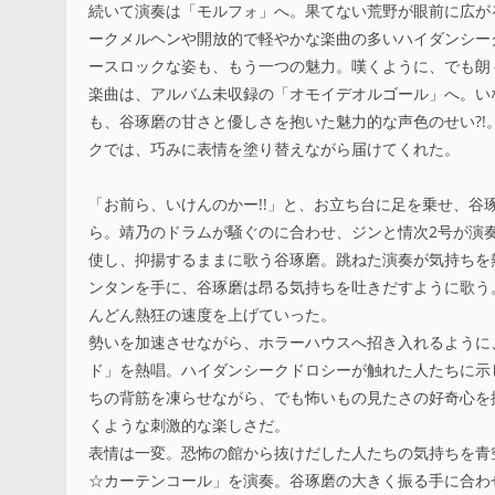
続いて演奏は「モルフォ」へ。果てない荒野が眼前に広が
ークメルヘンや開放的で軽やかな楽曲の多いハイダンシー
ースロックな姿も、もう一つの魅力。嘆くように、でも朗
楽曲は、アルバム未収録の「オモイデオルゴール」へ。い
も、谷琢磨の甘さと優しさを抱いた魅力的な声色のせい?
クでは、巧みに表情を塗り替えながら届けてくれた。
「お前ら、いけんのかー!!」と、お立ち台に足を乗せ、
ら。靖乃のドラムが騒ぐのに合わせ、ジンと情次2号が演
使し、抑揚するままに歌う谷琢磨。跳ねた演奏が気持ちを
ンタンを手に、谷琢磨は昂る気持ちを吐きだすように歌う
んどん熱狂の速度を上げていった。
勢いを加速させながら、ホラーハウスへ招き入れるように
ド」を熱唱。ハイダンシークドロシーが触れた人たちに示
ちの背筋を凍らせながら、でも怖いもの見たさの好奇心を
くような刺激的な楽しさだ。
表情は一変。恐怖の館から抜けだした人たちの気持ちを青
☆カーテンコール」を演奏。谷琢磨の大きく振る手に合わ