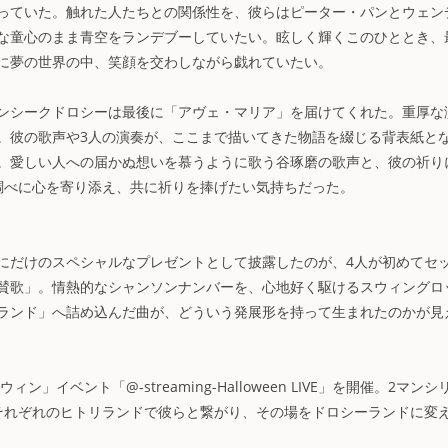
っていた。触れた人たちとの関係性を、彼らはピーター・パンとウェン
な童心のまま青空をランデブーしていたい。眩しく輝くこのひととき、
に夢の世界の中、笑顔を交わしながら戯れていたい。
ンシークドロシーは最後に「アヴェ・マリア」を届けてくれた。重厚な
。彼の歌声や3人の演奏が、ここまで描いてきた物語を綴じる背表紙と
。愛しい人への届かぬ想いを慕うように歌う谷琢磨の歌声と、彼の祈り
調べに心を寄り添え、共に祈りを捧げたい気持ちだった。
にだけのスペシャルなプレゼントとして披露したのが、4人が初めてセ
賛歌」。情熱的なシャンソンナンバーを、心地好く駆けるスウィングロ
ランド」へ詰め込んだ曲が、どういう発展形を持って生まれたのかが見
ベント「@-streaming-Halloween LIVE」を開催。2マンシ
それぞれのヒトリランドで彼らと繋がり、その場をドロシーランドに変