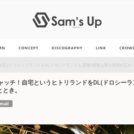
MN
CONCEPT
DISCOGRAPHY
LINK
CROW
宅というヒトリランドをDL(ドロシーランド)に変貌!!素敵な夢の空間が広が
ッチ！自宅というヒトリランドをDL(ドロシーラ
ととき。
mail