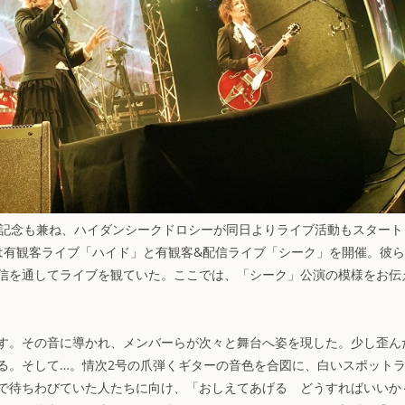
ース記念も兼ね、ハイダンシークドロシーが同日よりライブ活動もスタート
シーは有観客ライブ「ハイド」と有観客&配信ライブ「シーク」を開催。彼
信を通してライブを観ていた。ここでは、「シーク」公演の模様をお伝
す。その音に導かれ、メンバーらが次々と舞台へ姿を現した。少し歪ん
る。そして…。情次2号の爪弾くギターの音色を合図に、白いスポット
で待ちわびていた人たちに向け、「おしえてあげる どうすればいいか