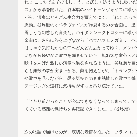
ねぇ こっちであそびましょう」と妖しく誘うように歌いだ
ズ」から幕を開けた。谷琢磨のハイトーンヴォイスに導か
がら、演奏はどんどん生命力を蓄えてゆく。「ねぇ こっち
脈動。谷琢磨のオペラヴォイスが炸裂するのを合図に、激
麗しくも幻惑した音楽だ。ハイダンシークドロシーに導か
楽曲は、さらに熱を上げながら「バラバラモノガタリ」へ
はしゃぐ気持ちが心の中へどんどん広がってゆく。メンバ
いながら軽やかに歌声を弾ませていた。無邪気な童心へと
唸りをあげた激しい演奏へ触発されるように、谷琢磨が目
らも無数の拳が突き上がる。熱を抱えながら「トランプゲ
や歌声を見せながら、昂る気持ちのまま熱情した歌声で煽
テージングの連打に気持ちがずっと昂り続けていた。
「当たり前だったことが今はできなくなってしまって。で
てている感謝の気持ちを再確認できました。」(谷琢磨)
次の物語で届けたのが、哀切な表情を抱いた「ブランコ」