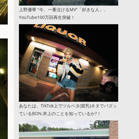
上野優華 “今、一番泣けるMV”「好きな人」、
YouTube100万回再生突破！
あなたは、TikTok上でツルペタ(貧乳)ネタでバズッ
ているBON.井上のことを知っているか?！