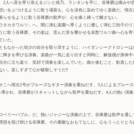
。2人へ音を寄り添えるジンと靖乃。ランタンを手に、谷琢磨は痛みや
想いをぶつけるように歌う場面も。心を涙色に染めてゆく楽曲だ。情次
募らせるように歌う谷琢磨の歌声が、心を痛く縛って離さない。
ウタカタワルツ」へ。闇に潜む楽園へ導くように優しく弾む三拍子のリ
うに歌う谷琢磨。その姿は、歪んだ音を響かせる哀愁ワルツ曲へ心を寄
ていた。
ともなかった幼少の自分を取り戻すように、ハイダンシークドロシーは
に輝きを帯びる演奏。楽曲が一気に走り出すと同時に、解放感が身体中
自分に立ち返り、笑顔で演奏を楽しんでいた。曲か進むごと、歓喜した
い。楽しすぎて心が破裂しそうだ!!
そこへ情次2号がブルーズなギター演奏を重ねだす。3人によるブルーズ
へ導かれ、谷琢磨がスキャットしながら歌声を重ねだす。4人の熱い演奏
ロベリーバブル」だ。熱いジャジーな演奏の上で、谷琢磨は歌声を通し
誘惑を投げ掛ける谷琢磨。その素敵なおもてなしに、心もうっとりとろ