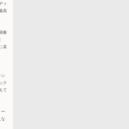
ディ
最高
演奏
な
に哀
ッシ
ック
えて
リー
えな