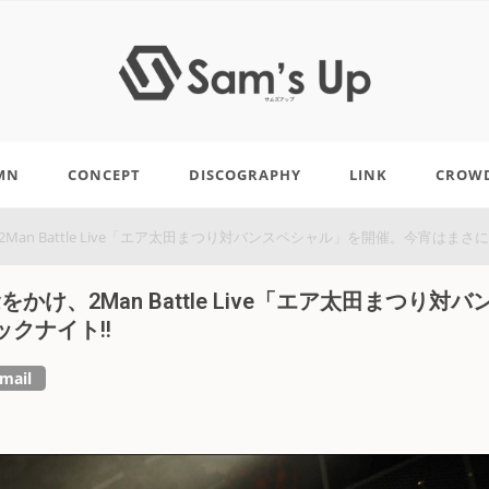
MN
CONCEPT
DISCOGRAPHY
LINK
CROW
an Battle Live「エア太田まつり対バンスペシャル」を開催。今宵はまさに
け、2Man Battle Live「エア太田まつり対バ
クナイト!!
mail