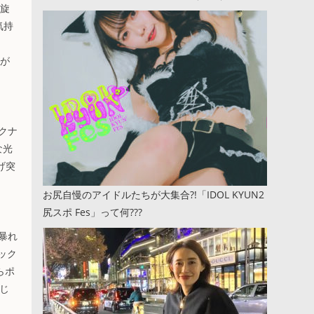
の旋
気持
騒が
クナ
な光
げ突
お尻自慢のアイドルたちが大集合?!「IDOL KYUN2
尻スポ Fes」って何???
暴れ
ック
らポ
感じ