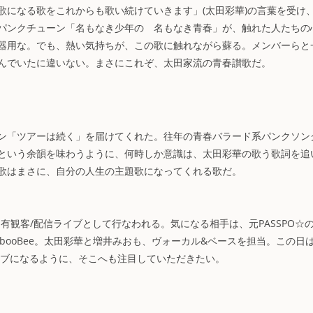
歌になる歌をこれからも歌い続けていきます」(太田彩華)の言葉を受け
パンクチューン「名もなき少年の 名もなき青春」が、触れた人たちの
器用な。でも、熱い気持ちが、この歌に触れながら蘇る。メンバーらと
んでいたに違いない。まさにこれぞ、太田家流の青春讃歌だ。
ン「ツアーは続く」を届けてくれた。往年の青春バラード系パンクソン
という余韻を味わうように、何時しか意識は、太田彩華の歌う歌詞を追
歌はまさに、自分の人生の主題歌になってくれる歌だ。
2月19日に有観客/配信ライブとして行なわれる。気になる相手は、元PASSPO☆
booBee。太田彩華と増井みおも、ヴォーカル&ベースを担当。この日
イブになるように、そこへも注目していただきたい。