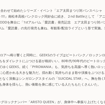
に合わせて始めたシリーズ・イベント「エア太田まつり対バンスペシャ
ト!!!!』南松本高校パンクロック同好会に続き、２nd Battleとして 「ア
ACE ODDを舞台に「1stアルバム「愛読書」発売記念 エア太田まつり対バ
tアルバム「愛読書」の先行発売も兼ね、有観客/配信ライブという形で実施。
アへ鳴り響くと同時に、GEEKSのライブはビートパンク／ロックン
をダイレクトにぶつける姿が格好いい。80年代/90年代のビートロック
くGEEKS。続く「PYROMANIA」も、気持ちを高揚へ導く熱いロッ
ブに心惹かれる大きな魅力だ。揺れ動く気持ちのまま歌や演奏をぶつける
く演奏はシンガロングスタイルの「SUICIDAL STAR」へ。胸を熱く
も身体を揺らし、熱い衝動を身に感じている人たちもたくさんいた。
ロックナンバー「ARISTO QUEEN」が、身体中へ拳振り上げたくな