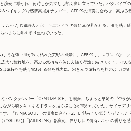
声と演奏に導かれ、何時しか気持ちも熱く奮い立っていた。バグパイプ
ティック&バイキングな感情高揚系ナンバー。GEEKSの演奏に合わせ、高ぶる
。パンクな吟遊詩人と化したエンドウ.の歌に耳が惹かれる。胸を熱く
気持ちへさらに熱を塗り重ねていった。
ような強い風が吹く枯れた荒野の風景に。GEEKSは、スワンプなロッ
まれた広大な荒れ地を、高ぶる気持ちを胸に力強く行進し続けてゆく。そん
GEEKSは気持ちを熱く奮わせる歌を魅力に、沸き立つ気持ちを旗のように掲
トなパンクナンバー「GEAR MARCH」を演奏。ちょっと早足のゴジラが
しながら魂を熱くするドラマを描く様に心が惹かれていた。サイケデリ
「NINJA SOUL」の演奏に合わせ2STEP踏みたい気分だ(昔だった
GEEKSは「JAILBREAK」を演奏。在りし日の青春パンクの香りを