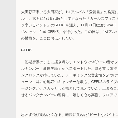
太田彩華率いる太田家が、1stアルバム「愛読書」の発売
ル」。10月に1st Battleとして行なった『ガールズフィス
タ率いるバンド」のGEEKSを迎え、11月21日(土)にSP
ペシャル 2nd GEEKS」を行なった。この日は、1s
の模様を、ここにお伝えしたい。
GEEKS
初期衝動のままに掻き鳴らすエンドウ.のギターの音がフロ
ルナンバー「新世界論」からスタートした。沸き立つ気持ち
ンクロックが持っていた、ノーギミックな音楽性をぶつけてゆ
ューン。耳に心地好いキャッチーな歌も、GEEKSのライ
ージングが、スカッとした様として見えていた。止まることな
せるパンクナンバーの連発に、嬉しく心も高揚。フロアで
思わず飛び跳ねたくなる、軽快に跳ねた2ビートなバイキング