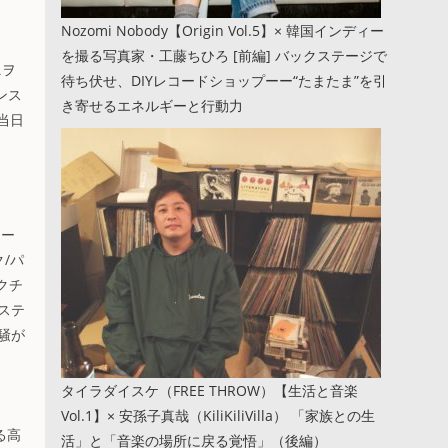
Nozomi Nobody【Origin Vol.5】× 韓国インディー
を撮る写真家・工藤ちひろ [前編] バックステージで
ニヲ
待ち伏せ、DIYレコードショップーー“たまたま”を引
ンス
き寄せるエネルギーと行動力
当日
ロー
/パ
クチ
ステ
騒が
タイラダイスケ（FREE THROW）【生活と音楽
Vol.1】× 安孫子真哉（KiliKiliVilla） 「家族との生
る高
活」と「音楽の場所に戻る覚悟」（後編）