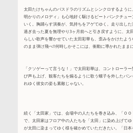
太田たけちゃんのバスドラのリズムとシンクロするように
明かりのメロディ」も心地好く駆けるビートパンクチュー
いく。胸踊らす演奏が、気持ちをアゲてゆく。走り出した
過ぎ去った夏を無理やり3ヶ月前へと引き戻すように、太
らしい歌声を響かせていた太田彩華も、歪みをかけたよう
のまま弾け飛べ!!何時しかそこには、衝動に導かれたま
「クソゲーって言うな！」で太田彩華は、コントローラー
び声も上げ、観客たちを煽るように歌う螺子を外したパン
れゆく彼女の姿も素敵じゃない。
続く「太田家」では、会場中の人たちを巻き込み、「ＯＯ
で、太田家はフロア中の人たちを「太田」に染め上げてゆ
が太田に染まってゆく様を確かめていただきたい。「日本を