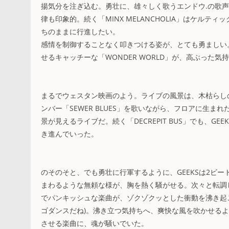
揚気分を注ぎ込む。勇壮に、雄々しく歌うエンドウ.の歌
律も印象的。続く「MINX MELANCHOLIA」はケル
ちのままに行進したい。
感情を制御することなく叩きつける姿が、とても勇ましい
せるキャッチーな「WONDER WORLD」が、高ぶった
まるでウェスタン映画のよう。ライブの風景は、木枯らしの
ンバー「SEWER BLUES」を歌いながら、フロアに生
景が見えるライブだ。続く「DECREPIT BUS」でも、
き進んでいった。
のそのそと、でも勇壮に行軍するように、GEEKSは2ビー
まわるような無頼な様が、胸を熱く騒がせる。次々と転調
でパンキッシュな楽曲が、ゾクゾクッとした衝動を沸き起こす。
ゴダンスだね)。沸き立つ気持ちへ、爽快な風を吹かせるように
させる楽曲に、魂が騒いでいた。