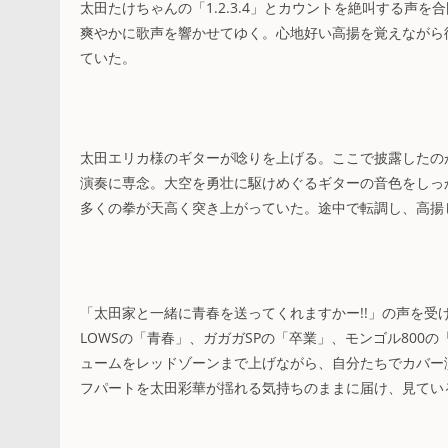
太田たけちゃんの「1.2.3.4」とカウントを絶叫する声
爽やかに歌声を響かせてゆく。心地好い高揚を覚えながら
ていた。
太田エリカ様のギターが唸りを上げる。ここで披露したのが
演奏に専念。大空を勇壮に駆けめぐるギターの音色をしっ
多くの拳が天高く突き上がっていた。途中で転調し、高揚
「太田家と一緒に青春を送ってくれますかー!!」の声を受け
LOWSの「青春」、ガガガSPの「卒業」、モンゴル80
ュームをレッドゾーンまで上げながら、自分たちでカバー
フパートを太田彩華が揺れる気持ちのままに届け、見てい