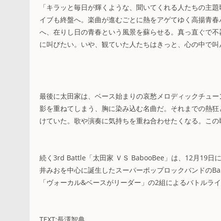
「キラッと毎日が輝くような、聞いてくれる人たちの主題
イブも終盤へ。楽曲が進むごとに熱をアゲてゆく高揚青春
へ、在りし日の青春という風景を蘇らせる。真っ直ぐで不
に叫びたい。いや、観ていた人たちはきっと、心の中で叫
最後に太田家は、ベース始まりの哀愁メロディックチュー
影を重ねてしまう、胸に染み込む名曲だ。それまでの熱狂
けていた。歌や演奏に気持ちを重ね合わせたくなる。この
続く3rd Battle「太田家 ＶＳ BabooBee」は、1
井みおを中心に誕生したスーパーポップロックバンドのBa
「ヴォーカル&ベースがリーダー」の2組によるバトルラ
TEXT:長澤智典