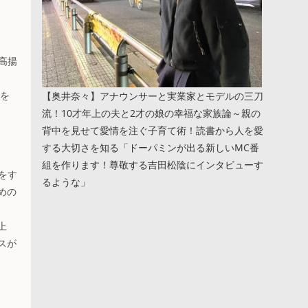
」
高揚
クを
【奥井奈々】アナウンサーと実業家とモデルの三刀
流！10才年上の夫と2才の娘の幸福な家族論～親の
背中を見せて愛情を注ぐ子育て術！読書から人を愛
する大切さを知る「ドーパミンが出る新しいMC番
組を作ります！尊敬する吉田松陰にインタビューす
をす
るような」
めの
上
スが