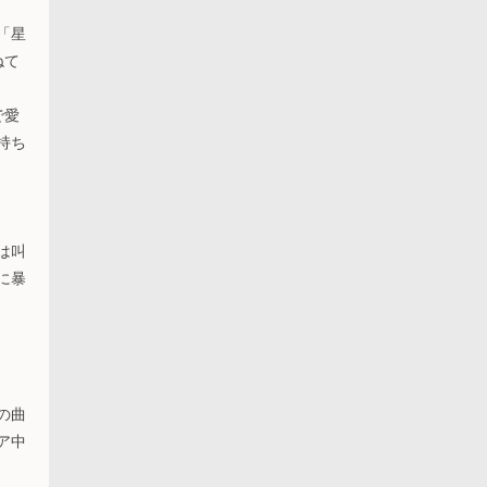
「星
ねて
で愛
持ち
は叫
に暴
の曲
ア中