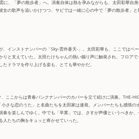
を合図に、「夢の散歩者」へ。演奏自体は熱を孕みながらも、太田彩華自身
彼女の歌声を追いかけつつ、サビでは一緒に心の中で「夢の散歩者」と
、インストナンバーの「Sky-雲外蒼天-」。太田彩華も、ここではベ
かりと支えていた。太田たけちゃんの熱い煽り声に触発され、フロアで
したドラマを作り上げる姿も、とても華やかだ。
、ここからは青春パンクナンバーのカバーを立て続けに演奏。THE-HIG
0の「小さな恋のうた」と名曲たちを太田家は連発。メンバーたちも感情の
演奏を楽しんでゆく。中でも「卒業」では、さすが声優というべきか、
る人たちの胸をキュッと疼かせていった。