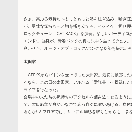
さぁ、高ぶる気持ちへもっともっと熱を注ぎ込み、騒ぎ狂え。
が、勇壮な気持ちへと胸を掻き立てる。イケイケ、押せ押せ
ロックチューン「GET BACK」を演奏。楽しいパーティ
エンドウ.自身が、青春パンクの真っ只中を生きてきた人
利かせた、ルーツ・オブ・ロック/パンクな姿勢を提示。そこ
太田家
GEEKSからバトンを受け取った太田家。最初に披露し
るなら、この日の太田家、アルバム「愛読書」へ収録した
ライブを行なった。
会場中の人たちの気持ちのアクセルを踏み込ませるように
で、太田彩華が爽やかな声で真っ直ぐに歌いあげる。身体
堪らない!!フロアでは、互いに距離感を取りながらも、拳