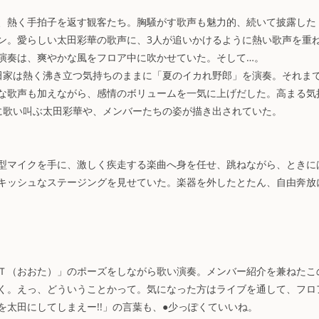
、熱く手拍子を返す観客たち。胸騒がす歌声も魅力的、続いて披露した
ン。愛らしい太田彩華の歌声に、3人が追いかけるように熱い歌声を重
演奏は、爽やかな風をフロア中に吹かせていた。そして…。
田家は熱く沸き立つ気持ちのままに「夏のイカれ野郎」を演奏。それま
な歌声も加えながら、感情のボリュームを一気に上げだした。高まる気
まに歌い叫ぶ太田彩華や、メンバーたちの姿が描き出されていた。
型マイクを手に、激しく疾走する楽曲へ身を任せ、跳ねながら、ときに
キッシュなステージングを見せていた。楽器を外したとたん、自由奔放
Ｔ（おおた）」のポーズをしながら歌い演奏。メンバー紹介を兼ねたこ
く。えっ、どういうことかって。気になった方はライブを通して、フロ
太田にしてしまえー!!」の言葉も、●少っぽくていいね。