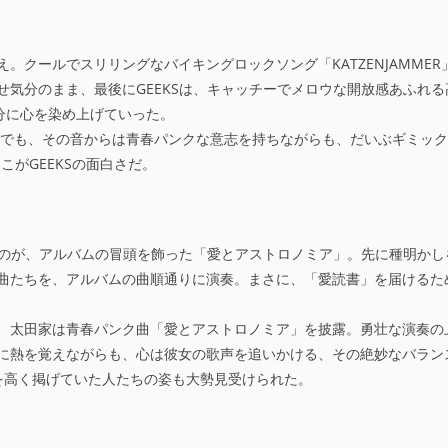
クールでスリリングなバイキングロックソング「KATZENJAMMER
気分のまま、最後にGEEKSは、キャッチーでメロウな開放感あふれる
気分に心を染め上げていった。
。でも、その音からは青春パンクな意志を持ちながらも、だいぶギミッ
がGEEKSの面白さだ。
たのが、アルバムの冒頭を飾った「愛とアストロノミア」。先に種明かし
曲たちを、アルバムの曲順通りに演奏。まさに、「愛読書」を届けるた
、太田家は青春パンク曲「愛とアストロノミア」を披露。勇壮な演奏の
に熱を覚えながらも、心は彼女の歌声を追いかける、その絶妙なバラン
を高く掲げていた人たちの姿も大勢見受けられた。