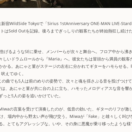
de Tokyoで「Sirius 1stAnniversary ONE-MAN LIVE-Stard
ットはSold Outを記録。後ろまでぎっしりの観客たちが終始熱狂し続け
げるようなSEに乗せ、メンバーらが次々と舞台へ。フロア中から沸
荒々しいドラムロールから『Maria』へ。彼女たちは冒頭から満員の観客
かかる。あにゃと菫がステージの左右に分かれてギターをハモらせる。
く吠えてゆく。
。この曲でも5人は前のめりの姿勢で、次々と魂を揺さぶる音を投げつけ
奏では、あにゃと菫が共に台の上に立ち、ハモッたメロディアスな音を響
ずっと5人の姿を追いかけていた。
iwaの言葉を受けて演奏したのが、低音の効いた、ギターのリフが激
向け、場内中から野太い声が飛び交う。Miwaが「Fake」と雄々しく叫び
る。とてもアグレッシブな。いや、その身に悪魔が乗り移ったような様