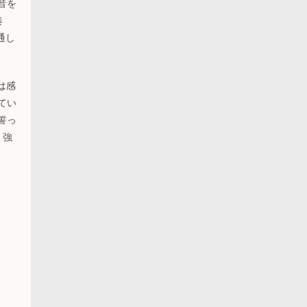
音を
奏
通し
は感
てい
誓っ
、強