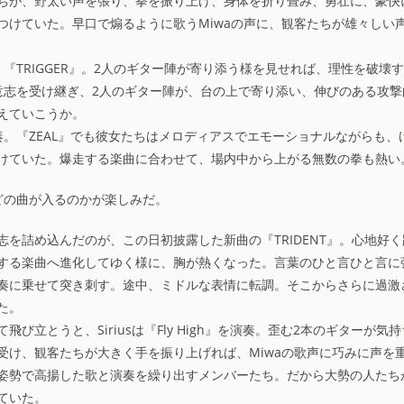
ちが、野太い声を張り、拳を振り上げ、身体を折り畳み、勇壮に、豪快
つけていた。早口で煽るように歌うMiwaの声に、観客たちが雄々しい
『TRIGGER』。2人のギター陣が寄り添う様を見せれば、理性を破壊
意志を受け継ぎ、2人のギター陣が、台の上で寄り添い、伸びのある攻撃
えていこうか。
奏。『ZEAL』でも彼女たちはメロディアスでエモーショナルながらも、
けていた。爆走する楽曲に合わせて、場内中から上がる無数の拳も熱い
。どの曲が入るのかが楽しみだ。
詰め込んだのが、この日初披露した新曲の『TRIDENT』。心地好く
する楽曲へ進化してゆく様に、胸が熱くなった。言葉のひと言ひと言に
奏に乗せて突き刺す。途中、ミドルな表情に転調。そこからさらに過激
た。
立とうと、Siriusは『Fly High』を演奏。歪む2本のギターが気
受け、観客たちが大きく手を振り上げれば、Miwaの歌声に巧みに声を
姿勢で高揚した歌と演奏を繰り出すメンバーたち。だから大勢の人たち
ていた。