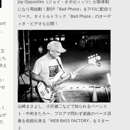
Joy Opposites（ジョイ・オポゼィッツ）が新体制
になり再始動！新EP『Bad Phase』を7/10に配信リ
リース。タイトルトラック「Bad Phase」のオーデ
ust
ィオ・ビデオも公開！
た、
き立
たち
吠え
てい
かせ
山崎まさよし、小沢健二などで知られるベーシス
しく
ト・中村きたろー、プロアマ問わず楽曲のベース演
なが
奏を依頼出来る「WEB BASS FACTORY」をスター
で、
ト