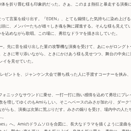
て身体を折り畳む様も印象的だった。さぁ、このまま熱狂と暴走する演奏
って言葉を繰り出す。『EDEN』、とても煽情した気持ちに染め上げる
を先頭に、メンバーたちが雄々しき魂を胸に躍進する。そんな様も見えて
思いを込めながら歌唱。この場に、勇壮なドラマを描き出していた。
ー。先に音を繰り出した菫の攻撃機な演奏を受けて、あにゃがロングト
。ときに寄り添いながら、ときにかけあう様も見せつつ、舞台の中央に
レイを見せていた。
からのプレゼントを、ジャンケン大会で勝ち残った人に手渡すコーナーを挟み
フォニックなサウンドに乗せ、一打一打に熱い感情を込めて勇壮にプレ
数を増してゆくのもAmiらしい。そこへベースのみさが加わり、ダーク
ながらも、演奏は次第に荒ぶりだす。みさの煽りを受け、場内中の人た
…。
Games』へ。Amiのドラムソロを合図に、長大なドラマを描くように楽曲