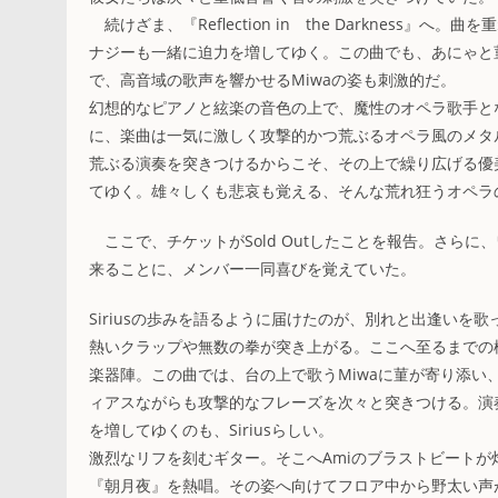
続けざま、『Reflection in the Darknes
ナジーも一緒に迫力を増してゆく。この曲でも、あにゃと
で、高音域の歌声を響かせるMiwaの姿も刺激的だ。
幻想的なピアノと絃楽の音色の上で、魔性のオペラ歌手と
に、楽曲は一気に激しく攻撃的かつ荒ぶるオペラ風のメタル
荒ぶる演奏を突きつけるからこそ、その上で繰り広げる優
てゆく。雄々しくも悲哀も覚える、そんな荒れ狂うオペラ
ここで、チケットがSold Outしたことを報告。さら
来ることに、メンバー一同喜びを覚えていた。
Siriusの歩みを語るように届けたのが、別れと出逢いを
熱いクラップや無数の拳が突き上がる。ここへ至るまでの
楽器陣。この曲では、台の上で歌うMiwaに菫が寄り添
ィアスながらも攻撃的なフレーズを次々と突きつける。演
を増してゆくのも、Siriusらしい。
激烈なリフを刻むギター。そこへAmiのブラストビートが
『朝月夜』を熱唱。その姿へ向けてフロア中から野太い声