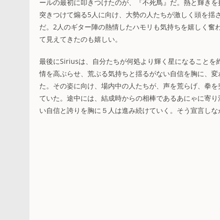
ールの最初に叩きつけたのが、『不死鳥』だ。熱と輝きを
突きつけて煽る5人に向け、大勢の人たちが激しく頭を揺
だ。2人のギター陣の熱情したハモリも気持ちを嬉しく奮
て見えてきたのも嬉しい。
最後にSiriusは、自分たちが何処より輝く星になることを
情を高ぶらせ、荒ぶる気持ちと揺るがない自信を胸に、変
た。その姿に向け、場内中の人たちが、声を荒らげ、拳を
ていた。途中には、結成時からの相棒であるあにゃに寄り
い自信と誇りを胸に５人は進み続けていく。そう宣言しな