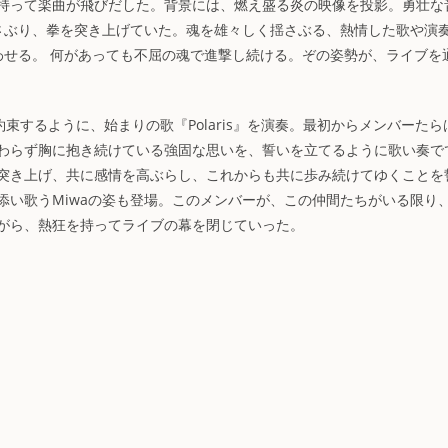
持って楽曲が飛びだした。背景には、燃え盛る炎の映像を投影。勇壮な
さぶり、拳を突き上げていた。魂を雄々しく揺さぶる、熱情した歌や演
わせる。 何があっても不屈の魂で進撃し続ける。ぞの姿勢が、ライブを
約束するように、始まりの歌『Polaris』を演奏。最初からメンバーたら
わらず胸に抱き続けている強固な思いを、誓いを立てるように歌い奏で
突き上げ、共に感情を高ぶらし、これからも共に歩み続けてゆくことを
添い歌うMiwaの姿も登場。このメンバーが、この仲間たちがいる限り
がら、熱狂を持ってライブの幕を閉じていった。