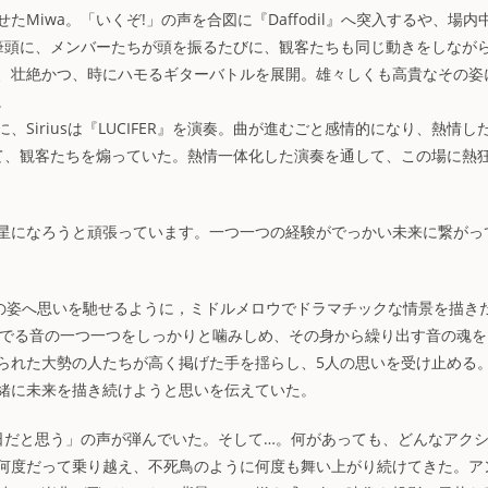
iwa。「いくぞ!」の声を合図に『Daffodil』へ突入するや、場内
を筆頭に、メンバーたちが頭を振るたびに、観客たちも同じ動きをしなが
、壮絶かつ、時にハモるギターバトルを展開。雄々しくも高貴なその姿
。
iriusは『LUCIFER』を演奏。曲が進むごと感情的になり、熱情し
げて、観客たちを煽っていた。熱情一体化した演奏を通して、この場に熱
星になろうと頑張っています。一つ一つの経験がでっかい未来に繋がっ
ちの姿へ思いを馳せるように，ミドルメロウでドラマチックな情景を描き
言葉や奏でる音の一つ一つをしっかりと噛みしめ、その身から繰り出す音の魂
られた大勢の人たちが高く掲げた手を揺らし、5人の思いを受け止める
緒に未来を描き続けようと思いを伝えていた。
日だと思う」の声が弾んでいた。そして…。何があっても、どんなアク
何度だって乗り越え、不死鳥のように何度も舞い上がり続けてきた。ア