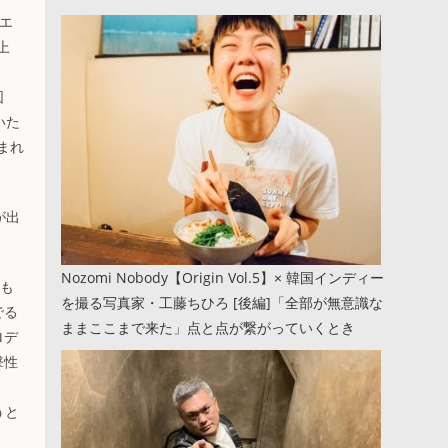
、エ
上
図
いた
まれ
が出
Nozomi Nobody【Origin Vol.5】× 韓国インディー
らも
を撮る写真家・工藤ちひろ [後編]「全部が無意識な
でる
ままここまで来た」点と点が繋がっていくとき
ロデ
撃性
うと