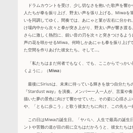
ドラムカウントを受け、少し切なさを抱いた歌声を響かせたM
人たちが拳を振り上げ、野太い声を張り上げる。Miwa
いを同調してゆく。間奏では、あにゃと菫が左右に分かれ
け場内中から次々と拳が突き上がり、野太い声が響き渡る
さらに激しく熱烈に、鋭い音の刃を次々と突きつけるように、S
声の花を咲かせるMiwa。何時しかあにゃも拳を振り上
た空間を作りあげた彼女たち。そして…。
「私たちはまだ何者でもなく、でも、ここからでっかい
くように」（
Miwa
）
最後にSiriusは、未来に待っている輝きを放つ自分た
『Stardust way』を演奏。メンバー一人一人が、
描いた夢の景色に向けて響かせていた。その姿に心揺さぶ
や、「ともに歩こう」と歌う彼女たちに向け、この先も一
この日はMiwaの誕生日。「ヤバい、人生で最高の誕生
ントや苦難の道が目の前に立ちはだかろうと、彼女たちは