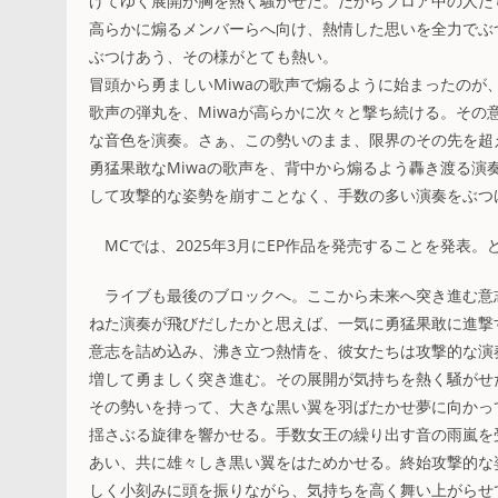
げてゆく展開が胸を熱く騒がせた。だからフロア中の人た
高らかに煽るメンバーらへ向け、熱情した思いを全力でぶ
ぶつけあう、その様がとても熱い。
冒頭から勇ましいMiwaの歌声で煽るように始まったのが、
歌声の弾丸を、Miwaが高らかに次々と撃ち続ける。その
な音色を演奏。さぁ、この勢いのまま、限界のその先を超
勇猛果敢なMiwaの歌声を、背中から煽るよう轟き渡る演
して攻撃的な姿勢を崩すことなく、手数の多い演奏をぶつ
MCでは、2025年3月にEP作品を発売することを発表
ライブも最後のブロックへ。ここから未来へ突き進む意志を
ねた演奏が飛びだしたかと思えば、一気に勇猛果敢に進撃
意志を詰め込み、沸き立つ熱情を、彼女たちは攻撃的な演
増して勇ましく突き進む。その展開が気持ちを熱く騒がせ
その勢いを持って、大きな黒い翼を羽ばたかせ夢に向かって飛び
揺さぶる旋律を響かせる。手数女王の繰り出す音の雨嵐を
あい、共に雄々しき黒い翼をはためかせる。終始攻撃的な
しく小刻みに頭を振りながら、気持ちを高く舞い上がらせ