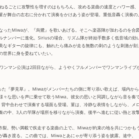
s』へ。曲を重ねるごとに攻撃性を増すのはもちろん、攻める楽曲の速度とハワー感
菫が舞台の左右に分かれて演奏をかけあう姿が登場。重低音轟く演奏の
なったMiwaが、『烏鷺』を歌いあげる。そこへ楽器陣が加わるのを合
ナンバーに進化。Siriusの場合、リズム隊が終始手数多く低音域の効
美なギターの旋律にも、触れたら痛みが走る無数の刺のような刺激が刻
の世界に身を委ねていたい。
に、ワンマン公演は2回目ながら、ようやくフルメンバーでワンマンライブ
歌った『夢見草』。Miwaがメンバーたちの側に寄り添い歌えば、場内か
様々な思いを声に乗せて歌うMiwa。彼女の思いと同調しながら音を奏
い、背中合わせで演奏する場面も登場。菫は、冷静な表情をしながら、メ
奏の中、3人の竿隊が場所を移りながら演奏。後半へ進むに従い熱と攻
炸裂。勢い満載で疾走する楽曲の上で,、Miwaが約束の地を共につかも
が轟き渡る。この曲では、Miwaとあにゃが寄り添う姿を披露。途中、