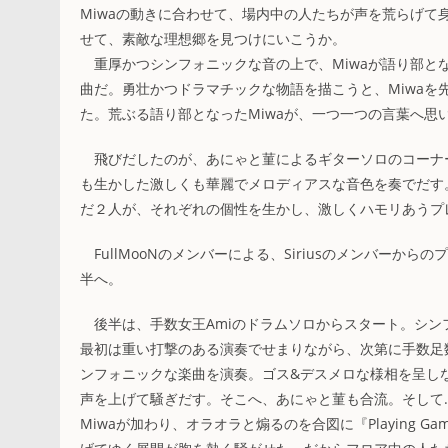
Miwaの動きに合わせて、場内中の人たちが声を荒らげ
せて、素敵な理想郷を見つけにいこうか。
重厚かつシンフォニックな音の上で、Miwaが語り部とな
曲だ。勇壮かつドラマチックな物語を描こうと、Miwa
た。荒ぶる語り部となったMiwaが、一つ一つの言葉へ
飛びだしたのが、あにゃと菫によるギターソロのコーナ
も生かした激しくも華麗でメロディアスな音色を奏でだす
だ２人が、それぞれの個性を生かし、激しくハモリあうプ
FullMooNのメンバーによる、Siriusのメンバー
半へ。
後半は、手数女王Amiのドラムソロからスタート。シン
最初は重い打撃のある演奏でせまりながら、次第に手数足
ンフォニックな楽曲を演奏。ゴス&デスメロな様相を呈し
声を上げて騒ぎだす。そこへ、あにゃと菫も合流。そして
Miwaが加わり、オラオラと煽るのを合図に『Playing 