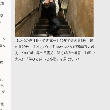
に乗
楽
い
ーン
【令和の虎社長・竹内亢一】10年で金の盾3枚・銀
並ん
の盾29枚！手掛けたYouTubeの総登録者500万人超
え！YouTube界の風雲児に聞く成功の極意～動画で
大人に『学びと笑いと感動』を届けたい！
、後
イ。
でシ
ちが
を繋