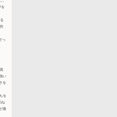
に、
声を
する
的
けっ
。
跳
強い
さを
持ちを
重ね
が激