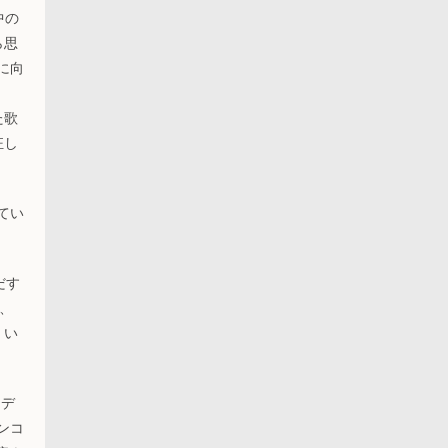
中の
ら思
に向
た歌
狂し
てい
だす
を、
。い
シデ
ンコ