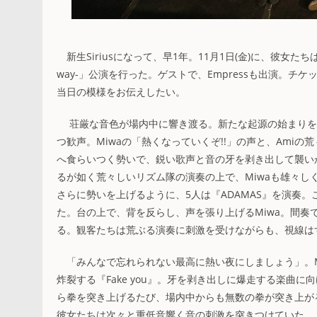
新生Siriusになって、早1年。11月1日(金)に、彼女たちは新宿WildSi
way-」公演を行った。ゲストで、Empressも出演。チケ
当日の模様をお伝えしたい。
荘厳な音色が場内中に響き渡る。新たな起源の始まりを告
つ歓声。Miwaの「熱くなっていくぞ!!」の声と、Amiの
へ食らいつく勢いで、鋭い歌声と音の牙を剥き出して襲い
るが如く荒々しいリズム隊の演奏の上で、Miwaも雄々し
さらに勢いを上げるように、5人は『ADAMAS』を演奏
た。台の上で、背を反らし、声を張り上げるMiwa。間
る。観客たちは荒ぶる演奏に刺激を受けながらも、視線は
「みんなで忘れられない最高に熱い夜にしましょう」。M
炸裂する『Fake you』。牙を剥き出しに爆走する楽曲に
ら拳を突き上げるたび、場内中からも無数の拳が突き上が
彼女たちは次々と重低音響く音の刺激を突きつけていた。