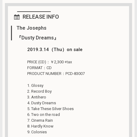
RELEASE INFO
The Josephs
『Dusty Dreams』
2019.3.14（Thu）on sale
PRICE (CD)：￥2,300 +tax
FORMAT：CD
PRODUCT NUMBER：PCD-83007
1. Glossy
2. Record Boy
3. Antihero
4. Dusty Dreams
5. Take These Silver Shoes
6. Two on the road
7. Cinema Rain
8. Hardly Know
9. Colonies