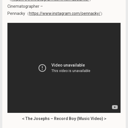
Cinematographer –
Pennacky（
https://www.instagram.com/pennacky/
）
＜The Josephs – Record Boy (Music Video)＞