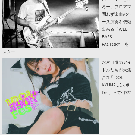
ろー、プロアマ
問わず楽曲のベ
ース演奏を依頼
出来る「WEB
BASS
FACTORY」を
スタート
お尻自慢のアイ
ドルたちが大集
合?!「IDOL
KYUN2 尻スポ
Fes」って何???