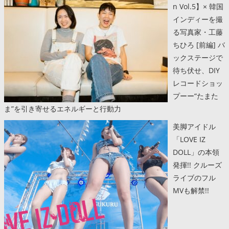
n Vol.5】× 韓国
インディーを撮
る写真家・工藤
ちひろ [前編] バ
ックステージで
待ち伏せ、DIY
レコードショッ
プーー“たまた
ま”を引き寄せるエネルギーと行動力
美脚アイドル
「LOVE IZ
DOLL」の本領
発揮!! クルーズ
ライブのフル
MVも解禁!!