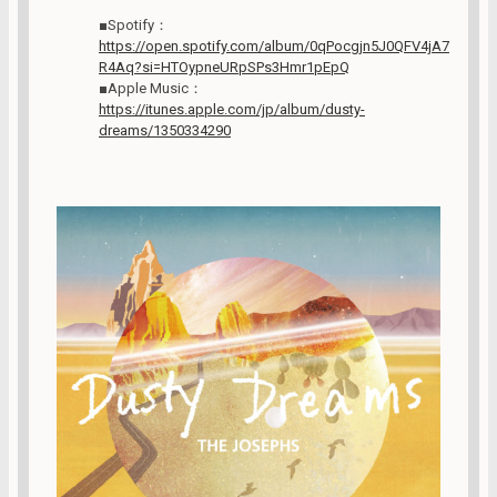
■Spotify：
https://open.spotify.com/album/0qPocgjn5J0QFV4jA7
R4Aq?si=HTOypneURpSPs3Hmr1pEpQ
■Apple Music：
https://itunes.apple.com/jp/album/dusty-
dreams/1350334290