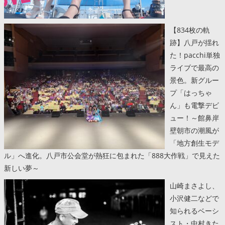
【834枚の軌
跡】八戸が揺れ
た！pacchi単独
ライブで最高の
景色。新グルー
プ「はっちゃ
ん」も電撃デビ
ュー！～館鼻岸
壁朝市の潮風が
「地方創生モデ
ル」へ進化。八戸市公会堂が熱狂に包まれた「888大作戦」で見えた
新しい夢～
山崎まさよし、
小沢健二などで
知られるベーシ
スト・中村きた