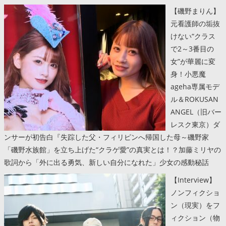
【磯野まりん】
元看護師の垢抜
けない“クラス
で2～3番目の
女”が華麗に変
身！小悪魔
ageha専属モデ
ル＆ROKUSAN
ANGEL（旧バー
レスク東京）ダ
ンサーが初告白『失踪した父・フィリピンへ帰国した母～磯野家
「磯野水族館」を立ち上げた“クラゲ愛”の真実とは！？加藤ミリヤの
歌詞から「外に出る勇気、新しい自分になれた」少女の感動秘話
【Interview】
ノンフィクショ
ン（現実）をフ
ィクション（物