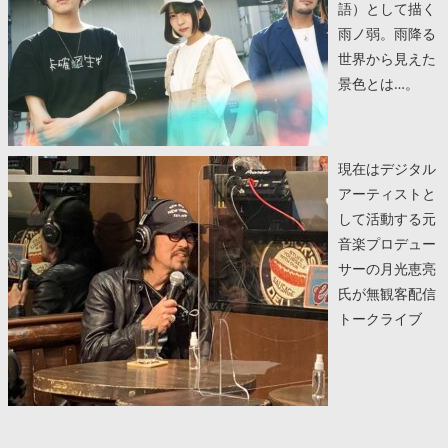
語）として描く
雨ノ弱。雨降る
世界から見えた
景色とは…。
現在はデジタル
アーティストと
して活動する元
音楽プロデュー
サーの月光恵亮
氏が無観客配信
トークライブ