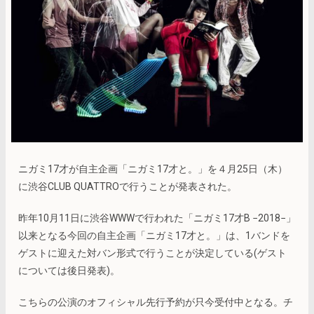
ニガミ17才が自主企画「ニガミ17才と。」を４月25日（木）
に渋谷CLUB QUATTROで行うことが発表された。
昨年10月11日に渋谷WWWで行われた「ニガミ17才B −2018−」
以来となる今回の自主企画「ニガミ17才と。」は、1バンドを
ゲストに迎えた対バン形式で行うことが決定している(ゲスト
については後日発表)。
こちらの公演のオフィシャル先行予約が只今受付中となる。チ