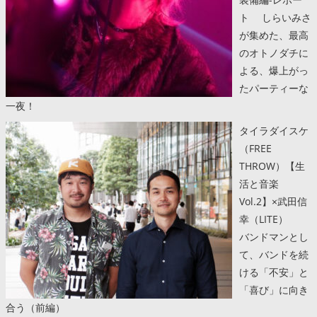
ト しらいみさ
が集めた、最高
のオトノダチに
よる、爆上がっ
たパーティーな
一夜！
タイラダイスケ
（FREE
THROW）【生
活と音楽
Vol.2】×武田信
幸（LITE）
バンドマンとし
て、バンドを続
ける「不安」と
「喜び」に向き
合う（前編）