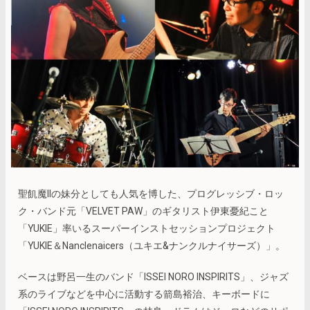
聖飢魔IIの妹分としても人気を博した、プログレッシブ・ロッ
ク・バンド元「VELVET PAW」のギタリスト伊東憂紀こと
「YUKIE」率いるスーパーインストセッションプロジェクト
「YUKIE＆Nanclenaicers（ユキエ&ナンクルナイサーズ）」。
ベースは野呂一生のバンド「ISSEI NORO INSPIRITS」、ジャズ
系のライブなどを中心に活動する箭島裕治、キーボードに