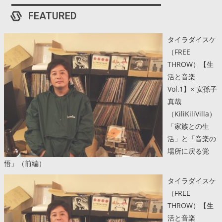
FEATURED
タイラダイスケ
（FREE
THROW）【生
活と音楽
Vol.1】× 安孫子
真哉
（KiliKiliVilla）
「家族との生
活」と「音楽の
場所に戻る覚
悟」（前編）
タイラダイスケ
（FREE
THROW）【生
活と音楽