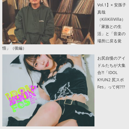
Vol.1】× 安孫子
真哉
（KiliKiliVilla）
「家族との生
活」と「音楽の
場所に戻る覚
悟」（後編）
お尻自慢のアイ
ドルたちが大集
合?!「IDOL
KYUN2 尻スポ
Fes」って何???