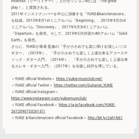
Ritenour（リーリトナー）」とのセッション時には「The great
play！」と賞賛される。
2011年インストナンバーを中心に演奏する「YUKIE&Nanclenaicers」
を結成。2013年8月1stミニアルバム『Beginning』、2015年9月2nd
ミニアルバム『Discovery』、2017年5月3rdミニアルバム
『Departure』を発売。そして、2019年5月待望の4thアルバム『Solid
Earth』を発売。
さらに、YUKIEが著者.監修の「手が小さめでも楽に弾ける!楽しいソロ
ギター」（2015年）、「手が小さめでも楽しく上達出来るアコーステ
ィック・ギター入門」（2016年）、「手が小さめでも楽しく上達出来
るエレキ・ギター入門」（2017年）を出版し好評を博している。
＜YUKIE official Website＞
https://yukie-musiclub.net/
＜YUKIE official Twitter＞
https://twitter.com/Guitarist_YUKIE
＜YUKIE official Instagram＞
https://www.instagram.com/yukiemusiclub/
＜YUKIE official Facebook＞
https://ja-jp.facebook.com/YUKIE-
267209073326137/
＜YUKIE & Nanclenaicers official Facebook＞
http://bit.ly/2qh1N61