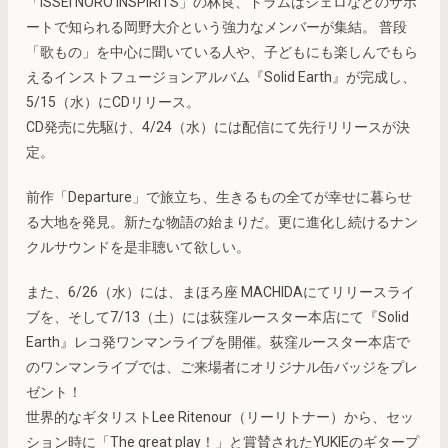
「ISSEI NORO INSPIRITS」の林良、ドラムはジェロなどのサポ
ートで知られる岡野大介という強力なメンバーが集結。 普段
「歌もの」を中心に聞いている人や、子どもにも楽しんでもら
えるインストフュージョンアルバム『Solid Earth』が完成し、
5/15（水）にCDリリース。
CD発売に先駆け、4/24（水）には配信にて先行リリースが決
定。
前作「Departure」で旅立ち、生きるもの全てが幸せに暮らせ
る大地を発見。新たな物語の始まりだ。更に進化し続けるナン
クルサウンドを是非聴いて欲しい。
また、6/26（水）には、まほろ座 MACHIDAにてリリースライ
ブを、そして7/13（土）には荻窪ルースター本店にて『Solid
Earth』レコ発ワンマンライブを開催。荻窪ルースター本店で
のワンマンライブでは、ご来場者にオリジナル缶バッジをプレ
ゼント！
世界的なギタリストLee Ritenour（リーリトナー）から、セッ
ション時に「The great play！」と賞賛されたYUKIEのギタープ