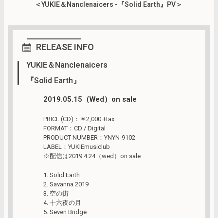
＜YUKIE＆Nanclenaicers -『Solid Earth』PV＞
RELEASE INFO
YUKIE＆Nanclenaicers
『Solid Earth』
2019.05.15（Wed）on sale
PRICE (CD)：￥2,000 +tax
FORMAT：CD / Digital
PRODUCT NUMBER：YNYN-9102
LABEL：YUKIEmusiclub
※配信は2019.4.24（wed）on sale
1. Solid Earth
2. Savanna 2019
3. 空の街
4. 十六夜の月
5. Seven Bridge