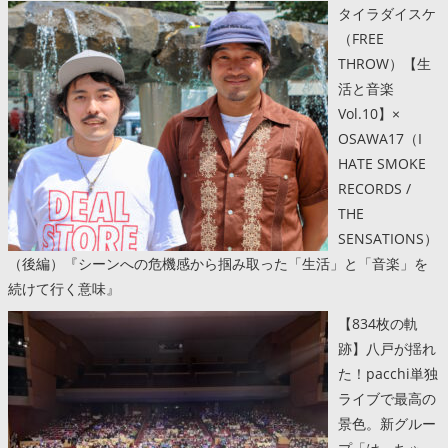
タイラダイスケ
（FREE
THROW）【生
活と音楽
Vol.10】×
OSAWA17（I
HATE SMOKE
RECORDS /
THE
SENSATIONS）
（後編）『シーンへの危機感から掴み取った「生活」と「音楽」を
続けて行く意味』
【834枚の軌
跡】八戸が揺れ
た！pacchi単独
ライブで最高の
景色。新グルー