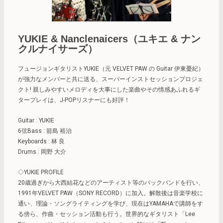
YUKIE & Nanclenaicers（ユキエ & ナン
クルナイサーズ）
フュージョンギタリストYUKIE（元 VELVET PAW の Guitar 伊東憂紀）
が強力なメンバーと共に送る、スーパーインストセッションプロジェ
クト! 親しみやすいメロディを大事にした楽曲やその情感あふれるギ
タープレイは、J-POPリスナーにも好評！
Guitar : YUKIE
6弦Bass : 箭島 裕治
Keyboards : 林 良
Drums : 岡野 大介
◇YUKIE PROFILE
20歳過ぎから大西結花などのアーティスト等のバックバンドを行い、
1991年VELVET PAW（SONY RECORD）に加入。解散後は音楽学校に
通い、理論・ソングライティングを学び、現在はYAMAHAで講師をす
る傍ら、作曲・セッション活動も行う。世界的なギタリスト「Lee