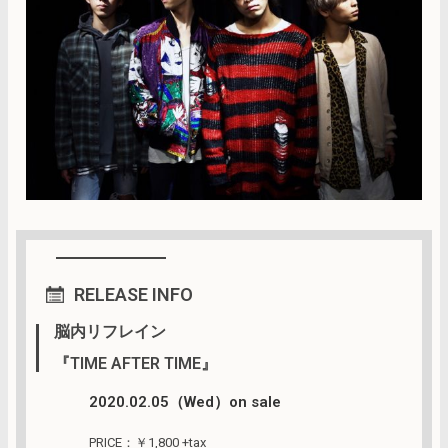
RELEASE INFO
脳内リフレイン
『TIME AFTER TIME』
2020.02.05（Wed）on sale
PRICE：￥1,800 +tax