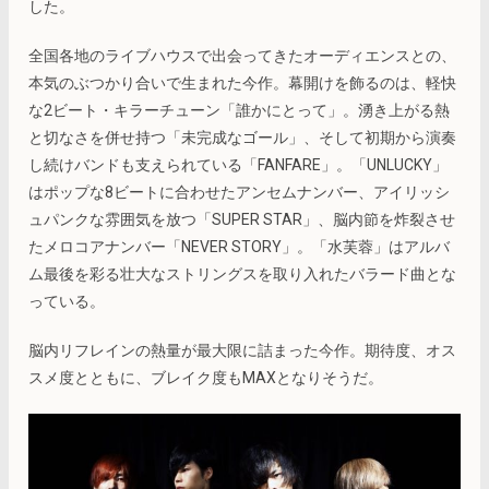
した。
全国各地のライブハウスで出会ってきたオーディエンスとの、
本気のぶつかり合いで生まれた今作。幕開けを飾るのは、軽快
な2ビート・キラーチューン「誰かにとって」。湧き上がる熱
と切なさを併せ持つ「未完成なゴール」、そして初期から演奏
し続けバンドも支えられている「FANFARE」。「UNLUCKY」
はポップな8ビートに合わせたアンセムナンバー、アイリッシ
ュパンクな雰囲気を放つ「SUPER STAR」、脳内節を炸裂させ
たメロコアナンバー「NEVER STORY」。「水芙蓉」はアルバ
ム最後を彩る壮大なストリングスを取り入れたバラード曲とな
っている。
脳内リフレインの熱量が最大限に詰まった今作。期待度、オス
スメ度とともに、ブレイク度もMAXとなりそうだ。