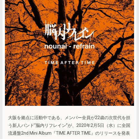
大阪を拠点に活動中である、メンバー全員が22歳の次世代を担
う新人バンド“脳内リフレイン”が、2020年2月5日（水）に全国
流通盤2nd Mini Album『TIME AFTER TIME』のリリースを発表