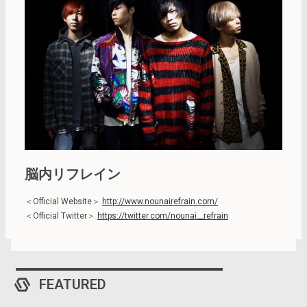
脳内リフレイン
＜Official Website＞
http://www.nounairefrain.com/
＜Official Twitter＞
https://twitter.com/nounai__refrain
FEATURED