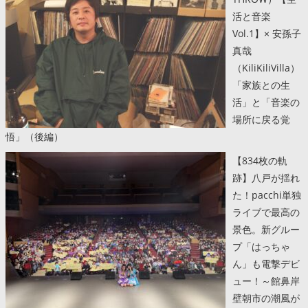
活と音楽
Vol.1】× 安孫子
真哉
（KiliKiliVilla）
「家族との生
活」と「音楽の
場所に戻る覚
悟」（後編）
【834枚の軌
跡】八戸が揺れ
た！pacchi単独
ライブで最高の
景色。新グルー
プ「はっちゃ
ん」も電撃デビ
ュー！～館鼻岸
壁朝市の潮風が