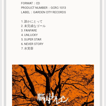
FORMAT：CD
PRODUCT NUMBER：GCRC-1013
LABEL：GARDEN CITY RECORDS
1. 誰かにとって
2. 未完成なゴール
3. FANFARE
4. UNLUCKY
5. SUPER STAR
6. NEVER STORY
7. 水芙蓉