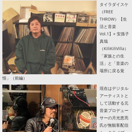
タイラダイスケ
（FREE
THROW）【生
活と音楽
Vol.1】× 安孫子
真哉
（KiliKiliVilla）
「家族との生
活」と「音楽の
場所に戻る覚
悟」（前編）
現在はデジタル
アーティストと
して活動する元
音楽プロデュー
サーの月光恵亮
氏が無観客配信