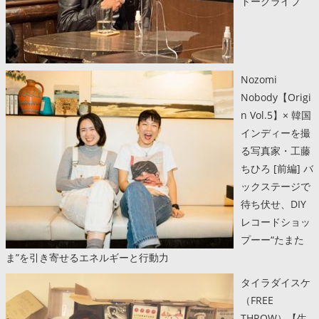
トークライブ
Nozomi
Nobody【Origi
n Vol.5】× 韓国
インディーを撮
る写真家・工藤
ちひろ [前編] バ
ックステージで
待ち伏せ、DIY
レコードショッ
プーー“たまた
ま”を引き寄せるエネルギーと行動力
タイラダイスケ
（FREE
THROW）【生