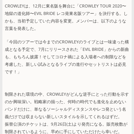
CROWLEYは、12月に東名阪を舞台に「CROWLEY TOUR 2020〜
地獄の道化師〜EVIL BRIDE レコ発東名阪ツアー」を決行する。し
かも、当初予定していた内容を変更。メンバーは、以下のような
言葉を発表した。
「今回のツアーでは今までのCROWLEYのライブとは一味違った構
成となる予定で、7月にリリースされた「EVIL BRIDE」からの新曲
も、もちろん披露！そしてコロナ禍による入場者への制限などを
考慮した、新しい試みとなるライブの進行やセットリストは必見
です！」
制限された環境の中、CROWLEYがどんな逆手にとった行動を示す
のか興味深い。戦略家の揃った、何時の時代でも進化を止めない
バンドだけに、単なるソーシャルディスタンスやレコ発という名
義だけでは収まらない新しいスタイルを示してくれるはずだ。
振替公演のチケットは、9月26日(土)より発売になる。販売枚数が
制限されているように、早めに手にしていただけたら幸いだ。