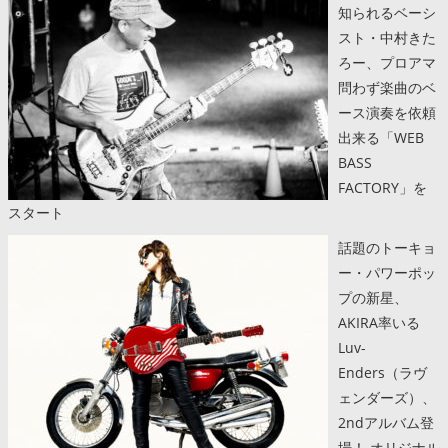
知られるベーシ
スト・中村きた
ろー、プロアマ
問わず楽曲のベ
ース演奏を依頼
出来る「WEB
BASS
FACTORY」を
スタート
話題のトーキョ
ー・パワーポッ
プの新星、
AKIRA率いる
Luv-
Enders（ラヴ
ェンダーズ）、
2ndアルバム登
場！ オリジナル