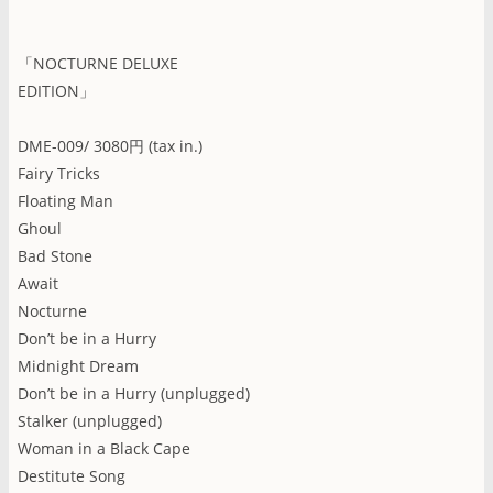
「NOCTURNE DELUXE
EDITION」
DME-009/ 3080円 (tax in.)
Fairy Tricks
Floating Man
Ghoul
Bad Stone
Await
Nocturne
Don’t be in a Hurry
Midnight Dream
Don’t be in a Hurry (unplugged)
Stalker (unplugged)
Woman in a Black Cape
Destitute Song