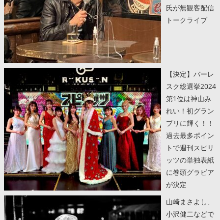
氏が無観客配信
トークライブ
【決定】バーレ
スク総選挙2024
第1位は神山み
れい！初グラン
プリに輝く！！
過去最多ポイン
トで週刊スピリ
ッツの単独表紙
に巻頭グラビア
が決定
山崎まさよし、
小沢健二などで