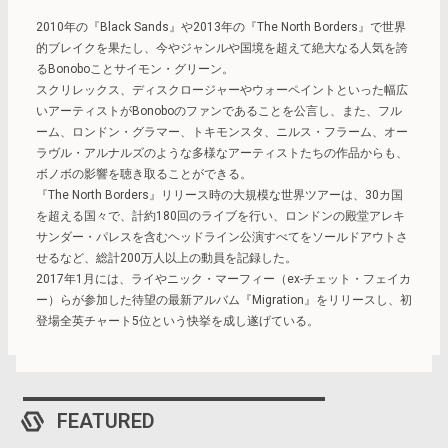
2010年の『Black Sands』や2013年の『The North Borders』で世界
的ブレイクを果たし、今やジャンルや国境を超えて絶大なる人気を誇
るBonoboことサイモン・グリーン。
スクリレックス、ディスクロージャーやウォーペイントといった幅広
いアーティストがBonoboのファンであることを公言し、また、フル
ーム、ロンドン・グラマー、トキモンスタ、ニルス・フラーム、オー
ラヴル・アルナルズのような多様なアーティストたちの作品からも、
ボノボの影響を聴き取ることができる。
『The North Borders』リリース時の大規模な世界ツアーは、30カ国
を超える国々で、計約180回のライブを行い、ロンドンの殿堂アレキ
サンダー・パレスを含むヘッドライン公演すべてをソールドアウトさ
せるなど、総計200万人以上の動員を記録した。
2017年1月には、ライやニック・マーフィー（ex-チェット・フェイカ
ー）らが参加した待望の最新アルバム『Migration』をリリースし、初
登場全英チャート5位という快挙を成し遂げている。
FEATURED