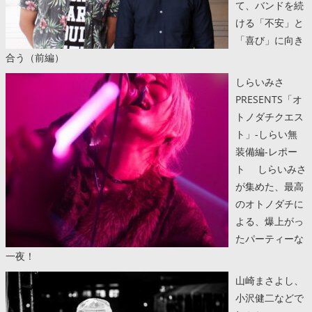
て、バンドを続
ける「不安」と
「喜び」に向き
合う（前編）
しらいみさ
PRESENTS「オ
トノダチクエス
ト」-しらい無
装備編-レポー
ト しらいみさ
が集めた、最高
のオトノダチに
よる、爆上がっ
たパーティーな
一夜！
山崎まさよし、
小沢健二などで