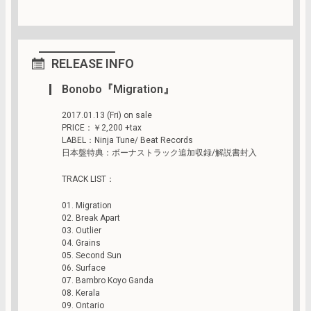
RELEASE INFO
Bonobo『Migration』
2017.01.13 (Fri) on sale
PRICE：￥2,200 +tax
LABEL：Ninja Tune/ Beat Records
日本盤特典：ボーナストラック追加収録/解説書封入
TRACK LIST：
01. Migration
02. Break Apart
03. Outlier
04. Grains
05. Second Sun
06. Surface
07. Bambro Koyo Ganda
08. Kerala
09. Ontario