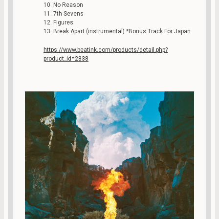
10. No Reason
11. 7th Sevens
12. Figures
13. Break Apart (instrumental) *Bonus Track For Japan
https://www.beatink.com/products/detail.php?
product_id=2838