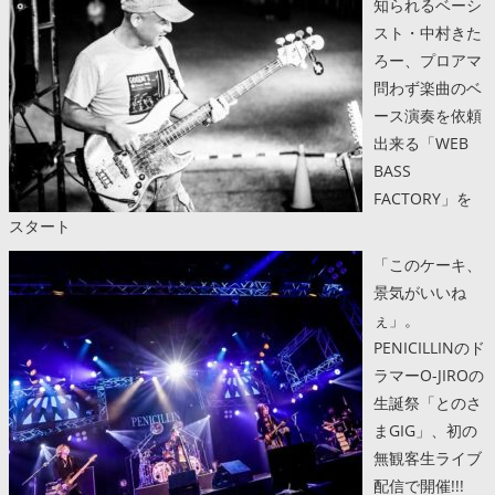
知られるベーシ
スト・中村きた
ろー、プロアマ
問わず楽曲のベ
ース演奏を依頼
出来る「WEB
BASS
FACTORY」を
スタート
「このケーキ、
景気がいいね
ぇ」。
PENICILLINのド
ラマーO-JIROの
生誕祭「とのさ
まGIG」、初の
無観客生ライブ
配信で開催!!!