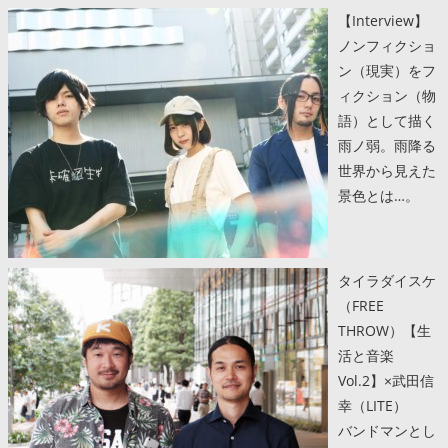
【Interview】
ノンフィクショ
ン（現実）をフ
ィクション（物
語）として描く
雨ノ弱。雨降る
世界から見えた
景色とは…。
タイラダイスケ
（FREE
THROW）【生
活と音楽
Vol.2】×武田信
幸（LITE）
バンドマンとし