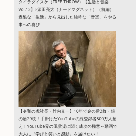
タイラダイスケ（FREE THROW）【生活と音楽
Vol.13】×須田亮太（ナードマグネット）（前編）
過酷な「生活」から見出した純粋な「音楽」をやる
事への喜び
【令和の虎社長・竹内亢一】10年で金の盾3枚・銀
の盾29枚！手掛けたYouTubeの総登録者500万人超
え！YouTube界の風雲児に聞く成功の極意～動画で
大人に『学びと笑いと感動』を届けたい！