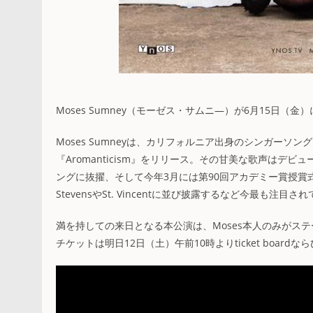
Moses Sumney（モーゼス・サムニ―）が6月15日
Moses Sumneyは、カリフォルニア出身のシンガーソン
『Aromanticism』をリリース。その甘美な歌声はデビュー前か
ングに抜擢、そして今年3月には第90回アカデミー賞授賞式で映画
StevensやSt. Vincentに並び披露するなど今最も注
満を持しての来日となる本公演は、Moses本人のみがス
チケットは明日12日（土）午前10時よりticket boa