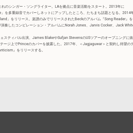
生まれのシンガー・ソングライター。LAを拠点に音楽活動をスタート。2013年に
ndisfarne」を多重録音でカバーしネットにアップしたところ、たちまち話題となる。2014
y Island」をリリース。楽譜のみでリリースされたBeckのアルバム『Song Reader』を
たコンピレーション・アルバムにNorah Jones、Jarvis Cocker、Jack Whit
ティバル出演、James BlakeやSufjan StevensのUSツアーのオープニングに
sとはステージ上でPrinceのカバーを披露した。2017年、＜Jagjaguwar＞と契約し待望の
nticism』をリリースする。