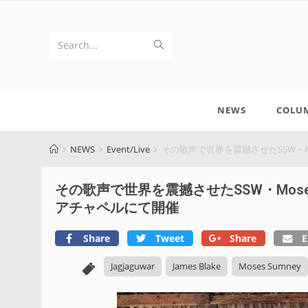
Search...
NEWS
COLU
NEWS
Event/Live
その歌声で世界を震撼させたSSW・M
その歌声で世界を震撼させたSSW・Mose
アチャペルにて開催
Share
Tweet
Share
E
Jagjaguwar
James Blake
Moses Sumney