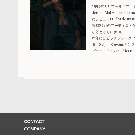
1990年カリフォルニア
James Blake「Li
にデビューEP「Mid-Cit
総勢20組のアーティストが演奏し
などとともに参加。
昨年にはピッチフォークフェス
擢。Sufjan Steven
ビュー・アルバム『Aroma
CONTACT
COMPANY