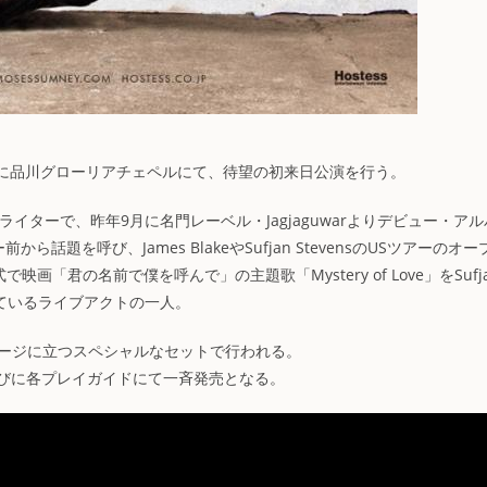
（金）に品川グローリアチェペルにて、待望の初来日公演を行う。
グライターで、昨年9月に名門レーベル・Jagjaguwarよりデビュー・ア
ら話題を呼び、James BlakeやSufjan StevensのUSツアーのオー
「君の名前で僕を呼んで」の主題歌「Mystery of Love」をSufj
目されているライブアクトの一人。
テージに立つスペシャルなセットで行われる。
rdならびに各プレイガイドにて一斉発売となる。