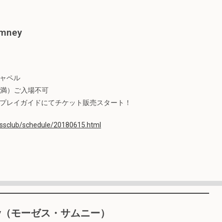
umney
ャペル
未満）ご入場不可
rd、各プレイガイドにてチケット販売スタート！
tessclub/schedule/20180615.html
mney（モーゼス・サムニー）