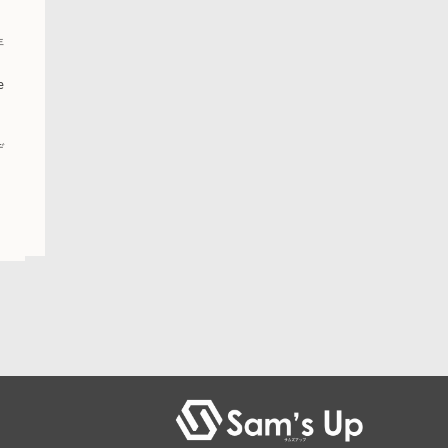
年
e
抜
デ