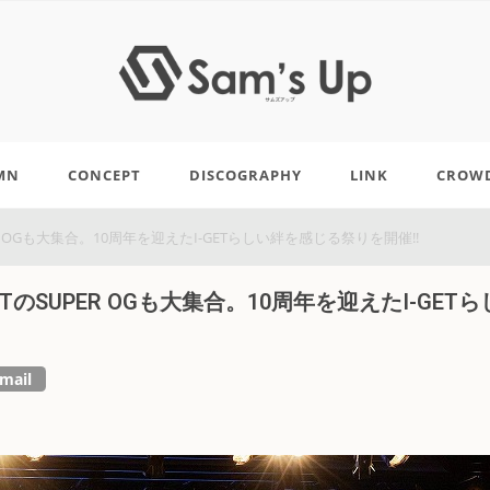
MN
CONCEPT
DISCOGRAPHY
LINK
CROW
のSUPER OGも大集合。10周年を迎えたI-GETらしい絆を感じる祭りを開催!!
G CATのSUPER OGも大集合。10周年を迎えたI-GETら
mail