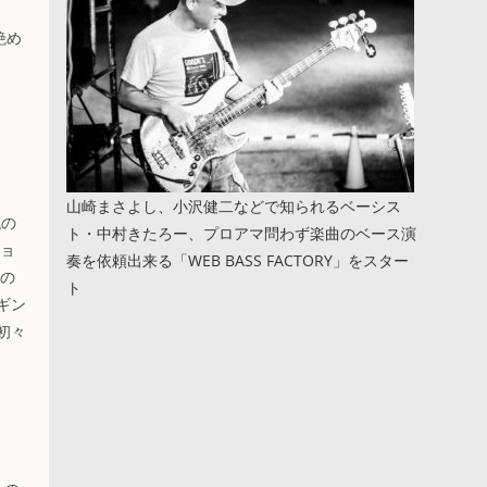
艶め
山崎まさよし、小沢健二などで知られるベーシス
代の
ト・中村きたろー、プロアマ問わず楽曲のベース演
ピョ
奏を依頼出来る「WEB BASS FACTORY」をスター
人の
ト
ギン
初々