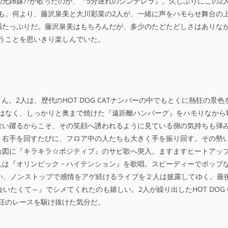
元姉妹??が歌ったのが、『5分遅れのシンデレラ』。久しぶりにこの2
も。何より、藤沢泉美と大川彩菜の2人が、一緒に声をハモらせ舞台の
感たっぷりだ。藤沢泉美はもちろんだが、多少のたどたどしさはありな
うことを思いきり楽しんでいた。
本りん。2人は、歴代のHOT DOG CATナンバーの中でもとくに熱狂の景色
はなく、しっかりと奥まで焼けた『遠距離ハンバーグ』をハモりなから
歌い躍るからこそ、その笑顔へ誘われるように見ている側の気持ちも弾
く右手を回すたびに、フロア中の人たちも大きく手を振り回す。その勢
合図に『キラキラ☆ポジティブ』のサビ歌へ突入。ますますヒートアッ
人は『オリンピック・ハイテンション』を歌唱。スピーディーでポップ
らしい、ノンストップで感情をアゲ続けるライブを２人は披露してゆく。最
会いたくて～』でシメてくれたのも嬉しい。2人が繰り出したHOT DOG C
狂のレースを駆け抜けた気分だ。