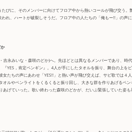
歌うたびに、そのメンバーに向けてフロア中から熱いコールが飛び交う。
と歌われ、ハートが破裂しそうだ。フロア中の人たちの「俺もー!!」の声に
どか
しほ・吉永みいな・森咲のどか)へ。先ほどとは異なるメンバーであり、時
『YES，肯定ペンギン』。4人が手にしたタオルを振り、舞台の上を
女たちの声にあわせ「YES!!」と熱い声が飛び交えば、サビ歌では４
タオルやペンライトをくるくると振り回し、大きな群を作りあげるペン
りあげていった。歌い終わった森咲のどかが、だいぶ緊張していた姿も