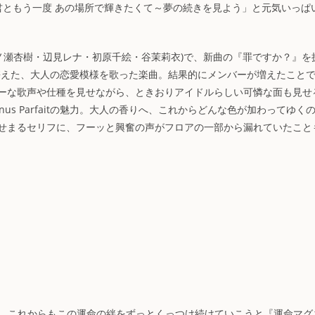
君ともう一度 あの場所で輝きたくて～夢の続きを見よう」と元気いっぱ
風花・一ノ瀬杏樹・辺見レナ・初原千絵・谷茉莉衣)で、新曲の『罪ですか？』を
ぷりと携えた、大人の恋愛模様を歌った楽曲。結果的にメンバーが増えたこと
ーな歌声や仕種を見せながら、ときおりアイドルらしい可憐な面も見せ
s Parfaitの魅力。大人の香りへ、これからどんな色が加わってゆく
せまるセリフに、フーッと興奮の声がフロアの一部から漏れていたこと
女たちは、これからもこの運命の絆をずっとくっつけ続けていこうと『運命マグ