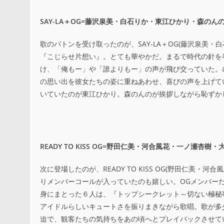
SAY-LA＋OG=藤沢泉美・白石りか・東江ひかり・森のん
歌のバトンを受け取ったのが、SAY-LA＋OG(藤沢泉美
『こじらせ片想い』。とても華やかだ。まるで時代の針を
け、「俺もー」や「誰よりもー」の声が飛び交っていた。
の思い出を彼女たちの姿に重ねあわせ、喜びの声を上げてい
いていたのが東江ひかり。森のんのが挨拶しながら恥ずか
READY TO KISS OG=野田仁美・河合風花・一ノ瀬杏
次に登場したのが、READY TO KISS OG(野田仁美
りメンバーコールが入っていたのも嬉しい。OGメンバーだ
身にまとった６人は、『トップシークレット～切ない極秘
アイドルらしいキュートさを振りまきながら歌唱。歌が多
迫で、観客たちの気持ちをあの頃へとプレイバックさせて