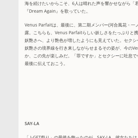
海を続けたいからこそ、6人は晴れた声を響かせながら「
『Dream Again』を歌っていた。
Venus Parfaitは、最後に、第二期メンバー(河合
露。こちらも、Venus Parfaitらしい妖しさをたっ
妖艶さへ、より艶色が増したようにも見えていた。セクシ
妖艶さの境界線を行き来しながらせまるその姿が、今のVenu
か、この先が楽しみだ。「罪ですか」とセクシーに吐息で
最後に伝えておこう。
SAY-LA
「 I-GET祭り」の最後を飾ったのが、SAY-LA。彼