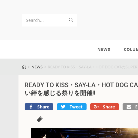
Search...
NEWS
COLU
NEWS
READY TO KISS・SAY-LA・HOT DOG CAT
READY TO KISS・SAY-LA・HOT DO
い絆を感じる祭りを開催!!
Share
Tweet
Share
E