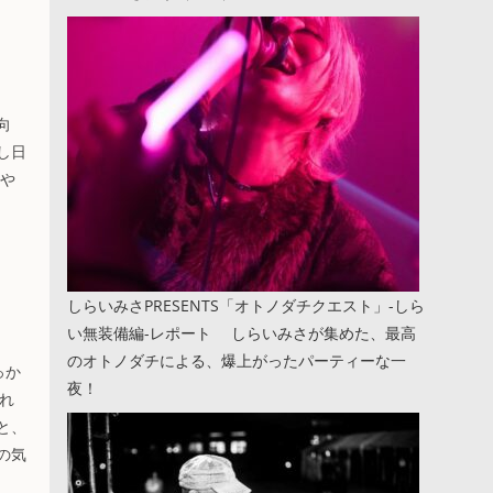
、
向
し日
ぶや
しらいみさPRESENTS「オトノダチクエスト」-しら
い無装備編-レポート しらいみさが集めた、最高
のオトノダチによる、爆上がったパーティーな一
っか
夜！
れ
と、
の気