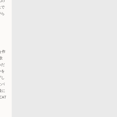
人の
上で
がら
を作
歌
みだ
いを
プし
なパ
後に
AT