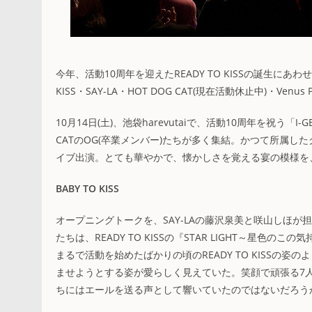
今年、活動10周年を迎えたREADY TO KISSの誕生にあわせ
KISS・SAY-LA・HOT DOG CAT(現在活動休止中)・Ven
10月14日(土)、池袋harevutaiで、活動10周年を祝う「I-G
CATのOG(卒業メンバー)たちが多く集結。かつて所属したグル
イブ出演。とても華やかで、懐かしさを覚える宴の模様を
BABY TO KISS
オープニングトークを、SAY-LAの藤沢泉美と咲山しほが担当
たちは、READY TO KISSの『STAR LIGHT～
まるで活動を始めたばかりの頃のREADY TO KISS
ませようとする姿が愛らしく見えていた。笑顔で頑張る7
ちにはエールを送る声として響いていたのではないだろう