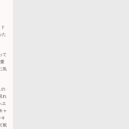
イド
った
。
まって
い愛
に気
この
見れ
へエ
キャ
ラキ
て航