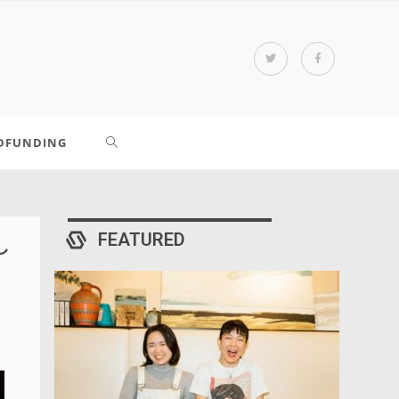
DFUNDING
FEATURED
し