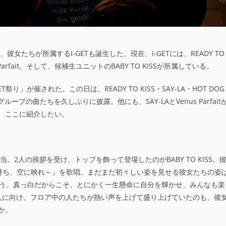
、彼女たちが所属するI-GETも誕生した。現在、I-GETには、READY TO
us Parfait。そして、候補生ユニットのBABY TO KISSが所属している。
ET祭り」が催された。この日は、READY TO KISS・SAY-LA・HOT DOG
ープの曲たちを久しぶりに披露。他にも、SAY-LAとVenus Parfait
、ここに紹介したい。
。2人の挨拶を受け、トップを飾って登場したのがBABY TO KISS。
星色のこの気持ち、空に映れ～』を歌唱。まだまだ初々しい姿を見せる彼女たちの姿
の姿のよう。真っ白だからこそ、とにかく一生懸命に自分を輝かせ、みんなも楽
人に向け、フロア中の人たちが熱い声を上げて盛り上げていたのも、彼
か。