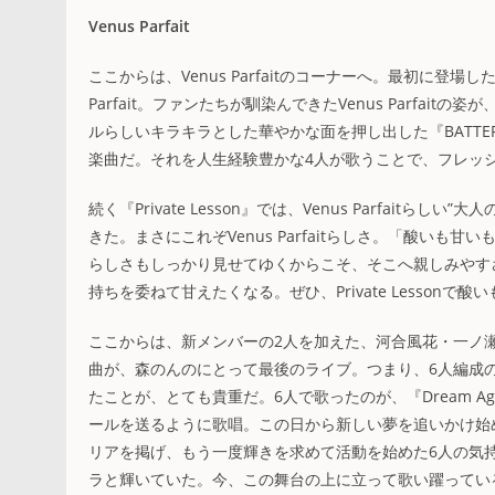
Venus Parfait
ここからは、Venus Parfaitのコーナーへ。最初に登
Parfait。ファンたちが馴染んできたVenus Parf
ルらしいキラキラとした華やかな面を押し出した『BATTER
楽曲だ。それを人生経験豊かな4人が歌うことで、フレッ
続く『Private Lesson』では、Venus Parfa
きた。まさにこれぞVenus Parfaitらしさ。「酸い
らしさもしっかり見せてゆくからこそ、そこへ親しみやすさ
持ちを委ねて甘えたくなる。ぜひ、Private Lesson
ここからは、新メンバーの2人を加えた、河合風花・一ノ
曲が、森のんのにとって最後のライブ。つまり、6人編成のVe
たことが、とても貴重だ。6人で歌ったのが、『Dream 
ールを送るように歌唱。この日から新しい夢を追いかけ始
リアを掲げ、もう一度輝きを求めて活動を始めた6人の気
ラと輝いていた。今、この舞台の上に立って歌い躍ってい