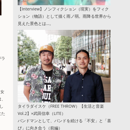
【Interview】ノンフィクション（現実）をフィク
ション（物語）として描く雨ノ弱。雨降る世界から
見えた景色とは…。
がラ
彼女
は、
し
タイラダイスケ（FREE THROW）【生活と音楽
女た
Vol.2】×武田信幸（LITE）
バンドマンとして、バンドを続ける「不安」と「喜
び」に向き合う（前編）