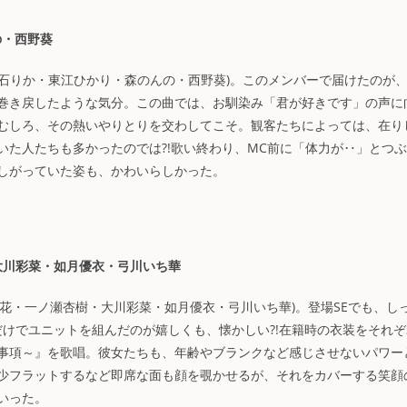
の・西野葵
・白石りか・東江ひかり・森のんの・西野葵)。このメンバーで届けたのが
巻き戻したような気分。この曲では、お馴染み「君が好きです」の声に
むしろ、その熱いやりとりを交わしてこそ。観客たちによっては、在り
た人たちも多かったのでは?!歌い終わり、MC前に「体力が‥」とつ
しがっていた姿も、かわいらしかった。
樹・大川彩菜・如月優衣・弓川いち華
・河合風花・一ノ瀬杏樹・大川彩菜・如月優衣・弓川いち華)。登場SEでも、し
けでユニットを組んだのが嬉しくも、懐かしい?!在籍時の衣装をそれぞ
事項～』を歌唱。彼女たちも、年齢やブランクなど感じさせないパワー
少フラットするなど即席な面も顔を覗かせるが、それをカバーする笑顔
いった。