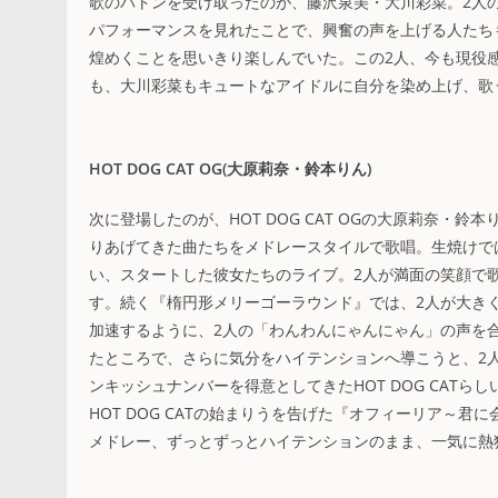
歌のバトンを受け取ったのが、藤沢泉美・大川彩菜。2人の
パフォーマンスを見れたことで、興奮の声を上げる人たち
煌めくことを思いきり楽しんでいた。この2人、今も現役
も、大川彩菜もキュートなアイドルに自分を染め上げ、歌
HOT DOG CAT OG(大原莉奈・鈴本りん)
次に登場したのが、HOT DOG CAT OGの大原莉奈・鈴
りあげてきた曲たちをメドレースタイルで歌唱。生焼けで
い、スタートした彼女たちのライブ。2人が満面の笑顔で
す。続く『楕円形メリーゴーラウンド』では、2人が大き
加速するように、2人の「わんわんにゃんにゃん」の声を
たところで、さらに気分をハイテンションへ導こうと、2
ンキッシュナンバーを得意としてきたHOT DOG CAT
HOT DOG CATの始まりうを告げた『オフィーリア～君に
メドレー、ずっとずっとハイテンションのまま、一気に熱