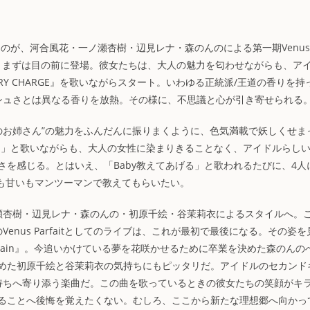
場したのが、河合風花・一ノ瀬杏樹・辺見レナ・森のんのによる第一期Venus
aitの姿が、まずは目の前に登場。彼女たちは、大人の魅力を匂わせながらも、ア
Y CHARGE』を歌いながらスタート。いわゆる正統派/王道の香りを持
シュさとは異なる香りを放熱。その様に、不思議と心が引き寄せられる
itらしい”大人のお姉さん”の魅力をふんだんに振りまくように、色気満載で妖しくせ
も甘いも」と歌いながらも、大人の女性に染まりきることなく、アイドルらし
を感じる。とはいえ、「Baby教えてあげる」と歌われるたびに、4人
で酸いも甘いもマンツーマンで教えてもらいたい。
瀬杏樹・辺見レナ・森のんの・初原千絵・谷茉莉衣によるスタイルへ。
nus Parfaitとしてのライブは、これが最初で最後になる。その姿を
Again』。今追いかけている夢を花咲かせるために卒業を決めた森のんの
めた初原千絵と谷茉莉衣の気持ちにもピッタリだ。アイドルのセカンド
持ちへ寄り添う楽曲だ。この曲を歌っているときの彼女たちの笑顔がキ
ることへ後悔を覚えたくない。むしろ、ここから新たな理想郷へ向かっ