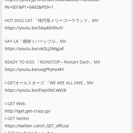
P6=001&P1=0402&P59=1
HOT DOG CAT 「楕円形メリーゴーラウンド」MV
https://youtu.be/56q4ib99u5I
SAY-LA「感情リバーシブル」MV
https://youtu.be/ukQLJSMgjaE
READY TO KISS 「NONSTOP～Restart Dash」MV
https://youtu.be/uegPFyHz4kY
I-GETオールスターズ 「WE ARE ALL ONE」MV
https://youtu.be/EVqnlNCxW28
I-GET Web
http://iget.get-crazy.jp/
I-GET twitter
https://twitter.com/I_GET_official