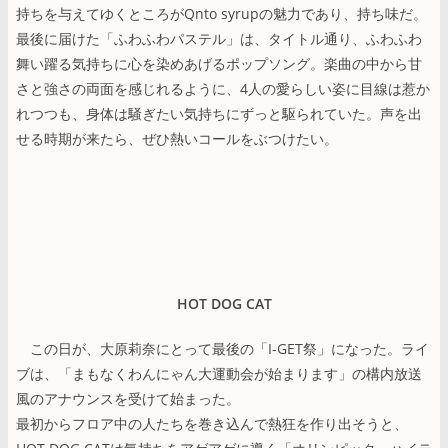
持ちを与えてゆくところがQnto syrupの魅力であり、持ち味だ。
最後に届けた「ふわふわパステル」は、タイトル通り、ふわふわ
舞い躍る気持ちに心を染めあげるポップソング。楽曲の中から甘
さと強さの両面を感じれるように、4人の愛らしい姿に目線は惹か
れつつも、身体は騒ぎたい気持ちにずっと駆られていた。声を出
せる時期が来たら、ぜひ熱いコールをぶつけたい。
HOT DOG CAT
この日が、大原莉奈にとって最後の「I-GET祭」になった。ライ
ブは、「まもなくわんにゃん大運動会が始まります」の構内放送
風のアナウンスを受けて始まった。
最初からフロア中の人たちを巻き込んで熱狂を作り出そうと、