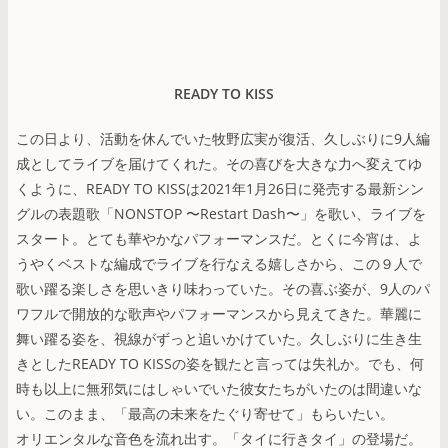
READY TO KISS
この日より、活動を休んでいた牧野広実が復活、久しぶりに9人編
成としてライブを届けてくれた。その喜びを大きな力へ変えてゆ
くように、READY TO KISSは2021年1月26日に発売する最新シン
グルの表題歌「NONSTOP 〜Restart Dash〜」を歌い、ライブを
スタート。とても華やかなパフォーマンスだ。とくに今宵は、よ
うやくベストな編成でライブを行なえる嬉しさから、この９人で
歌い躍る楽しさを思いきり味わっていた。その喜ぶ姿が、9人のパ
ワフルで開放的な歌声やパフォーマンスから見えてきた。華麗に
舞い躍る姿を、視線がずっと追いかけていた。久しぶりに生き生
きとしたREADY TO KISSの姿を観たと言っては失礼か。でも、何
時も以上に無邪気にはしゃいでいた彼女たちがいたのは間違いな
い。このまま、「最高の未来をたぐり寄せて」もらいたい。
オリエンタルな音色を流れ出す。「タイに行きタイ」の登場だ。