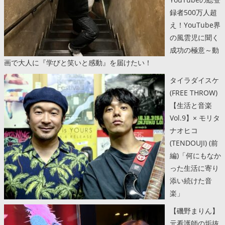
録者500万人超
え！YouTube界
の風雲児に聞く
成功の極意～動
画で大人に『学びと笑いと感動』を届けたい！
タイラダイスケ
(FREE THROW)
【生活と音楽
Vol.9】× モリタ
ナオヒコ
(TENDOUJI) (前
編)「何にもなか
った生活に寄り
添い続けた音
楽」
【磯野まりん】
元看護師の垢抜