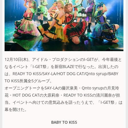
12月10日(木)、アイドル・プロダクションのI-GETが、今年最後と
なるイベント「I-GET祭」を新宿BLAZEで行なった。出演したの
は、READY TO KISS/SAY-LA/HOT DOG CAT/Qnto syrup/BABY
TO KISS所属全5グループ。
オープニングトークをSAY-LAの藤沢泉美・Qnto syrupの月見玲
花・HOT DOG CATの大原莉奈・READY TO KISSの清川麗奈が担
当。イベントへ向けての意気込みを語ったうえで、「I-GET祭」は
幕を開けた。
BABY TO KISS