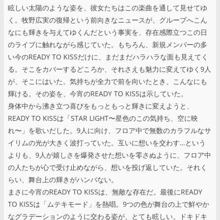
眩しい太陽のような姿を、彼女たちはこの楽曲を通して見せてゆ
く。牧野広実の復帰という前向きなニュースが、グループへこん
なにも輝きを与えてゆくんだという事実を、存在感際立つこの日
のライブに触れながら感じていた。もちろん、新規メンバーの多
い今のREADY TO KISSだけに、まだまだハラハラな面も見えてく
る。そこをカバーするどころか、それさえも魅力に変えてゆく9人
が、そこにはいた。気持ちが全力で前を向いたとき、こんなにも
輝ける。その姿を、今宵のREADY TO KISSは示していた。
身体中から沸き立つ喜びをもっともっと輝きに変えようと、
READY TO KISSは「STAR LIGHT〜星色のこの気持ち、空に映
れ〜」を歌いだした。9人に向け、フロア中で無数のカラフルなサ
イリムの光が大きく波打っていた。互いに想いを交わす…という
よりも、9人が嬉しさを爆発させた想いを零さぬように、フロア中
の人たちが心で受け止めながら、想いを投げ返していた。それく
らい、舞台上の輝きがハンパない。
まさに今宵のREADY TO KISSは、無敵な存在だ。最後にREADY
TO KISSは「ムテキモード」を熱唱。9つの色が舞台の上で鮮やか
なグラデーションのように交わる姿が、とても眩しい。ドキドキ