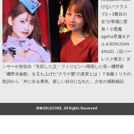
けない“クラス
で2～3番目の
女”が華麗に変
身！小悪魔
ageha専属モデ
ル＆ROKUSAN
ANGEL（旧バー
レスク東京）ダ
ンサーが初告白『失踪した父・フィリピンへ帰国した母～磯野家
「磯野水族館」を立ち上げた“クラゲ愛”の真実とは！？加藤ミリヤの
歌詞から「外に出る勇気、新しい自分になれた」少女の感動秘話
©WORLDCORE. All Rights Reserved.