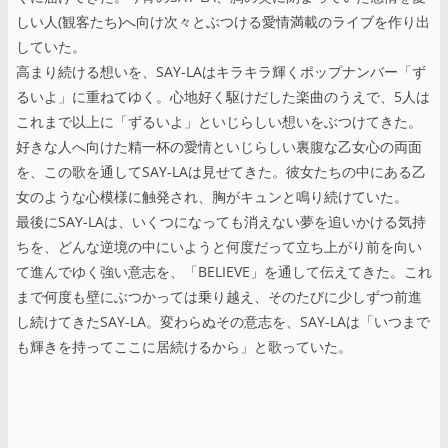
しい人(観客たち)へ向け次々とぶつける愛情満載のライブを作り出
していた。
高まり続ける想いを、SAY-LAはキラキラ輝くポップナンバー「ず
るいよ」に重ねてゆく。心地好く駆けだした楽曲のうえで、5人は
これまで以上に「ずるいよ」といじらしい想いをぶつけてきた。
好きな人へ向けた精一杯の愛情といじらしい裏腹な乙女心の両面
を、この歌を通してSAY-LAは見せてきた。彼女たちの中にある乙
女のような心模様に触発され、胸がキュンと鳴り続けていた。
最後にSAY-LAは、いくつになっても消えない夢を追いかける気持
ちを、どんな逆境の中にいようと何度だって立ち上がり前を向い
て進んでゆく強い意志を、「BELIEVE」を通して伝えてきた。これ
まで何度も壁にぶつかっては乗り越え、そのたびに少しずつ前進
し続けてきたSAY-LA。変わらぬその意志を、SAY-LAは「いつまで
も輝きを持ってここに居続けるから」と歌っていた。