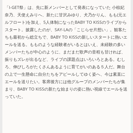
「I-GET祭」は、先に新メンバーとして発表になっていた 小椋妃
奈乃、天使えみりへ、新たに甘沢みゆり、犬乃かりん、もも(元エ
ルフロート)を加え、5人体制になったBABY TO KISSのライブから
スタート。披露したのが、SAY-LAの「こじらせ片想い」。観客た
ちも最初から総立ちで、BABY TO KISSの新しいスタートに熱いエ
ールを送る。もものような経験者がいるとはいえ、未経験の多い
メンバーたちが中心のように、まだまだ歌声の音程も甘ければ、
振りもズレが出るなど、ライブの課題点はいろいろとある。むし
ろ、伸びしろがたくさんあるように育てがいのある５人だ。舞台
の上で一生懸命に自分たちをアピールしてゆく姿へ、今は素直に
エールを送りたい。客席後方には他グループのメンバーたちが集
まり、BABY TO KISSの新たな始まりの姿に熱い視線でエールを送
っていた。