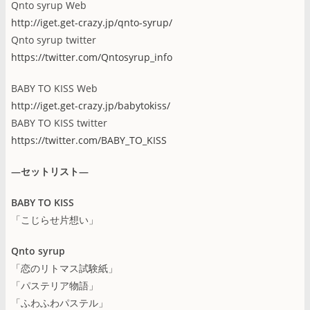
Qnto syrup Web
http://iget.get-crazy.jp/qnto-syrup/
Qnto syrup twitter
https://twitter.com/Qntosyrup_info
BABY TO KISS Web
http://iget.get-crazy.jp/babytokiss/
BABY TO KISS twitter
https://twitter.com/BABY_TO_KISS
―セットリスト―
BABY TO KISS
「こじらせ片想い」
Qnto syrup
「恋のリトマス試験紙」
「パステリア物語」
「ふわふわパステル」