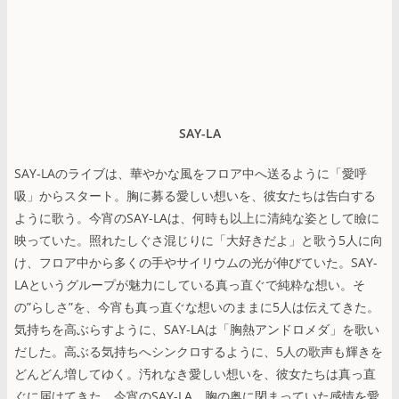
SAY-LA
SAY-LAのライブは、華やかな風をフロア中へ送るように「愛呼
吸」からスタート。胸に募る愛しい想いを、彼女たちは告白する
ように歌う。今宵のSAY-LAは、何時も以上に清純な姿として瞼に
映っていた。照れたしぐさ混じりに「大好きだよ」と歌う5人に向
け、フロア中から多くの手やサイリウムの光が伸びていた。SAY-
LAというグループが魅力にしている真っ直ぐで純粋な想い。そ
の”らしさ”を、今宵も真っ直ぐな想いのままに5人は伝えてきた。
気持ちを高ぶらすように、SAY-LAは「胸熱アンドロメダ」を歌い
だした。高ぶる気持ちへシンクロするように、5人の歌声も輝きを
どんどん増してゆく。汚れなき愛しい想いを、彼女たちは真っ直
ぐに届けてきた。今宵のSAY-LA、胸の奥に閉まっていた感情を愛