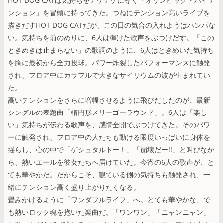
HOT DOG CATは気持ちをアゲアゲに導く「オリンピック・ハイテ
ンション」を冒頭に持ってきた。つねにテンション高いライブを
描きだすHOT DOG CATだが、この日の気合の入れようはハンパな
い。気持ちを前のめりに、6人は弾けた歌声をぶつけだす。「この
ときめきは止まらない」の歌詞のように、6人はときめいた気持ち
を胸に最初から全力投球。パワー炸裂したパフォーマンスに触発
され、フロア中にカラフルで大きなサイリウムの波が生まれてい
た。
高いテンションをさらに増幅させるように飛びだしたのが、最新
シングルの表題曲「楕円形メリーゴーラウンド」。6人は「楽し
い」気持ちが伝わる歌声を、感情全開でぶつけてきた。そのパワ
ーに触発され、フロア中の人たちも動ける限度いっぱいに身体を
揺らし、心の中で「ゲシュタルトー！」「崩壊だー!!」と叫びなが
ら、熱いエールを彼女たちへ届けていた。今宵の6人の歌声が、と
ても華やかだ。だからこそ、観ている側の気持ちも触発され、一
緒にテンション高く盛り上がりたくなる。
畳みかけるように「ワンダフルライフ」へ。とても華やかな、で
も熱いロック魂を抱いた楽曲だ。「ワンワン」「ニャンニャン」