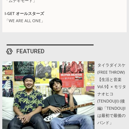
「ムテキモード」
I-GET オールスターズ
「WE ARE ALL ONE」
FEATURED
タイラダイスケ
(FREE THROW)
【生活と音楽
Vol.9】× モリタ
ナオヒコ
(TENDOUJI) (後
編)「TENDOUJI
は最初で最後の
バンド」