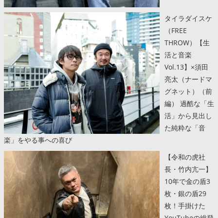
タイラダイスケ
（FREE
THROW）【生
活と音楽
Vol.13】×須田
亮太（ナードマ
グネット）（前
編） 過酷な「生
活」から見出し
た純粋な「音
楽」をやる事への喜び
【令和の虎社
長・竹内亢一】
10年で金の盾3
枚・銀の盾29
枚！手掛けた
YouTubeの総登