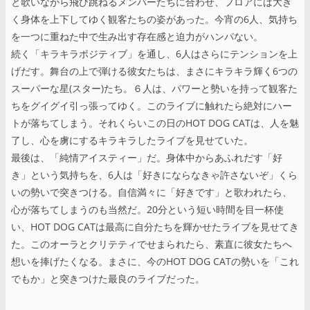
と歌いながら飛び跳ねるメンバーたちに合わせ、フロアには大き
く身体を上下してゆく観客たちの姿があった。今宵の6人、気持ち
を一つに重ねた中で生み出す存在感と迫力がハンパない。
続く「キラキラポジティブ」を通し、6人はさらにテンションを上
げだす。舞台の上で弾ける彼女たちは、まさにキラキラ輝く6つの
スーパーな星(スター)たち。６人は、パワーと勢いを持って観客た
ちをグイグイ引っ張ってゆく。このライブに触れたら絶対にハー
トが落ちてしまう。それくらいこの日のHOT DOG CATは、人を魅
了し、心を虜にするキラキラしたライブを見せていた。
最後は、「純情アイスティー」だ。身体中からあふれだす「好
き」という気持ちを、6人は「好きにならなきゃ許さないぞ」くら
いの勢いで突きつける。自信満々に「好きです」と歌われたら、
心が落ちてしまうのも当然だ。20分という短い時間を目一杯使
い、HOT DOG CATは最高に自分たちを輝かせたライブを見せてき
た。このオーラとクリテティでせまられたら、素直に彼女たちへ
想いを捧げたくなる。まさに、今のHOT DOG CATの勢いを「これ
でもか」と突きつけた最良のライブだった。