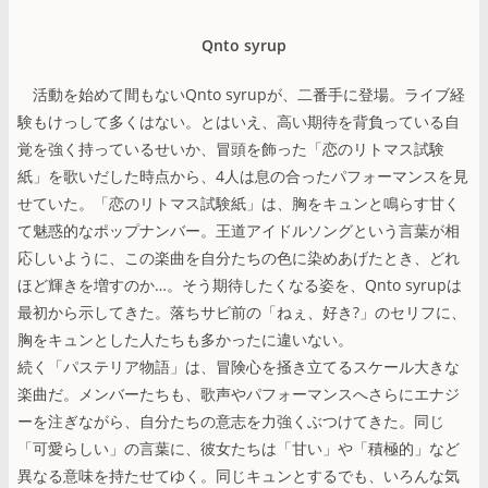
Qnto syrup
活動を始めて間もないQnto syrupが、二番手に登場。ライブ経
験もけっして多くはない。とはいえ、高い期待を背負っている自
覚を強く持っているせいか、冒頭を飾った「恋のリトマス試験
紙」を歌いだした時点から、4人は息の合ったパフォーマンスを見
せていた。「恋のリトマス試験紙」は、胸をキュンと鳴らす甘く
て魅惑的なポップナンバー。王道アイドルソングという言葉が相
応しいように、この楽曲を自分たちの色に染めあげたとき、どれ
ほど輝きを増すのか…。そう期待したくなる姿を、Qnto syrupは
最初から示してきた。落ちサビ前の「ねぇ、好き?」のセリフに、
胸をキュンとした人たちも多かったに違いない。
続く「パステリア物語」は、冒険心を掻き立てるスケール大きな
楽曲だ。メンバーたちも、歌声やパフォーマンスへさらにエナジ
ーを注ぎながら、自分たちの意志を力強くぶつけてきた。同じ
「可愛らしい」の言葉に、彼女たちは「甘い」や「積極的」など
異なる意味を持たせてゆく。同じキュンとするでも、いろんな気