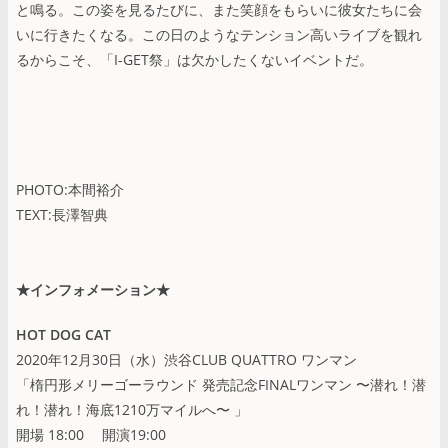
と鳴る。この姿を見るたびに、また笑顔をもらいに彼女たちに会
いに行きたくなる。この日のようなテンション高いライブを観れ
るからこそ、「I-GET祭」は欠かしたくないイベントだ。
PHOTO:本間裕介
TEXT:長澤智典
★インフォメーション★
HOT DOG CAT
2020年12月30日（水）渋谷CLUB QUATTRO ワンマン
「楕円形メリーゴーラウンド 発売記念FINALワンマン 〜潜れ！潜
れ！潜れ！海底1210万マイルへ〜 」
開場 18:00 開演19:00