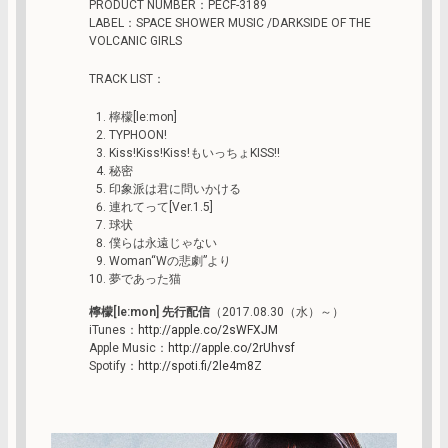
PRODUCT NUMBER：PECF-3189
LABEL：SPACE SHOWER MUSIC /DARKSIDE OF THE
VOLCANIC GIRLS
TRACK LIST：
檸檬[le:mon]
TYPHOON!
Kiss!Kiss!Kiss!もいっちょKISS!!
秘密
印象派は君に問いかける
連れてって[Ver.1.5]
球状
僕らは永遠じゃない
Woman“Wの悲劇”より
夢であった猫
檸檬[le:mon] 先行配信
（2017.08.30（水）～）
iTunes：
http://apple.co/2sWFXJM
Apple Music：
http://apple.co/2rUhvsf
Spotify：
http://spoti.fi/2le4m8Z