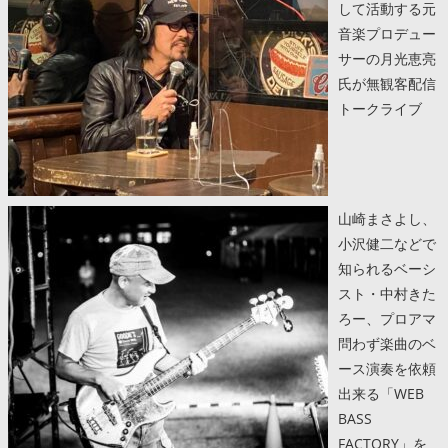
して活動する元
音楽プロデュー
サーの月光恵亮
氏が無観客配信
トークライブ
山崎まさよし、
小沢健二などで
知られるベーシ
スト・中村きた
ろー、プロアマ
問わず楽曲のベ
ース演奏を依頼
出来る「WEB
BASS
FACTORY」を