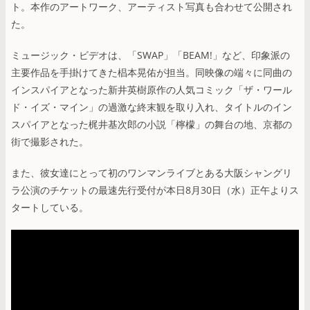
ト。本作のアートワーク、アーティスト写真も合わせて公開され
た。
ミュージック・ビデオは、「SWAP」「BEAM!」など、印象派の
主要作品を手掛けてきた椙本晃佑が担当。同映像の端々に同曲の
インスパイアとなった新井英樹原作の人気コミック「ザ・ワール
ド・イズ・マイン」の過激な終末観を取り入れ、タイトルのイン
スパイアとなった梶井基次郎の小説「檸檬」の舞台の地、京都の
街で撮影された。
また、彼女達にとって初のワンマンライブとある大阪シャングリ
ラ公演のチケットの最速先行受付が本日8月30日（水）正午よりス
タートしている。