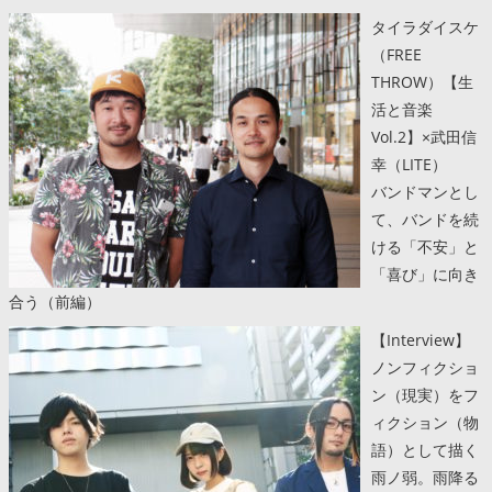
タイラダイスケ
（FREE
THROW）【生
活と音楽
Vol.2】×武田信
幸（LITE）
バンドマンとし
て、バンドを続
ける「不安」と
「喜び」に向き
合う（前編）
【Interview】
ノンフィクショ
ン（現実）をフ
ィクション（物
語）として描く
雨ノ弱。雨降る