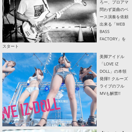
ろー、プロアマ
問わず楽曲のベ
ース演奏を依頼
出来る「WEB
BASS
FACTORY」を
スタート
美脚アイドル
「LOVE IZ
DOLL」の本領
発揮!! クルーズ
ライブのフル
MVも解禁!!