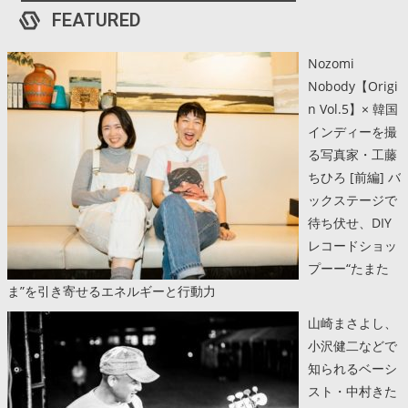
FEATURED
Nozomi
Nobody【Origi
n Vol.5】× 韓国
インディーを撮
る写真家・工藤
ちひろ [前編] バ
ックステージで
待ち伏せ、DIY
レコードショッ
プーー“たまた
ま”を引き寄せるエネルギーと行動力
山崎まさよし、
小沢健二などで
知られるベーシ
スト・中村きた