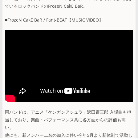
ているロックバンドのFrozeN CakE BaR。
■FrozeN CakE BaR / Fant-BEAT【MUSIC VIDEO】
同バンドは、アニメ「ケンガンアシュラ」沢田慶三郎 入場曲も担
当しており、楽曲・パフォーマンス共に各方面からの評価も高
い。
他にも、新メンバー二名の加入に伴い今年5月より新体制で活動し