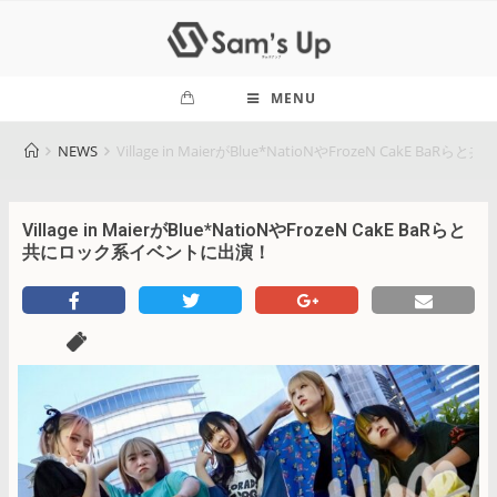
MENU
NEWS
Village in MaierがBlue*NatioNやFrozeN CakE 
Village in MaierがBlue*NatioNやFrozeN CakE BaRらと
共にロック系イベントに出演！