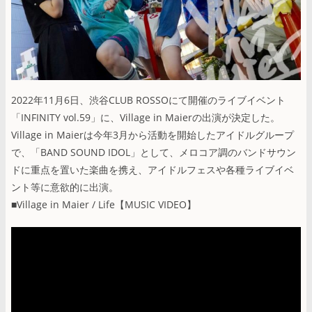
2022年11月6日、渋谷CLUB ROSSOにて開催のライブイベント
「INFINITY vol.59」に、Village in Maierの出演が決定した。
Village in Maierは今年3月から活動を開始したアイドルグループ
で、「BAND SOUND IDOL」として、メロコア調のバンドサウン
ドに重点を置いた楽曲を携え、アイドルフェスや各種ライブイベ
ント等に意欲的に出演。
■Village in Maier / Life【MUSIC VIDEO】