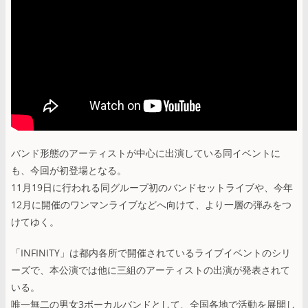
バンド形態のアーティストが中心に出演している同イベントに
も、今回が初登場となる。
11月19日に行われる同グループ初のバンドセットライブや、今年
12月に開催のワンマンライブなどへ向けて、より一層の弾みをつ
けてゆく。
「INFINITY」は都内各所で開催されているライブイベントのシリ
ーズで、本公演では他に三組のアーティストの出演が発表されて
いる。
唯一無二の男女3ボーカルバンドとして、全国各地で活動を展開し