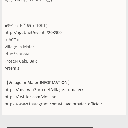
■チケット予約（TIGET）
http://tiget.net/events/208900
＜ACT＞
Village in Maier
Blue*NatioN
FrozeN CakE BaR
Artemis
【Village in Maier INFORMATION】
https://msr.win2pro.net/village-in-maier/
https://twitter.com/vim_jpn
https://www.instagram.com/villageinmaier_official/