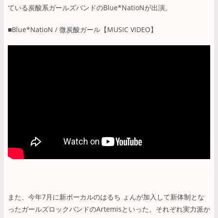
ている炭酸系ガールズバンドのBlue*NatioNが出演。
■Blue*NatioN / 微炭酸ガール【MUSIC VIDEO】
また、今年7月に新ボーカルのはるち ょんが加入して新体制とな
ったガールズロックバンドのArtemisといった、それぞれ実力派か