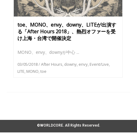
toe、MONO、envy、downy、LITEが出演す
る「After Hours 2018」、熱烈オファーを受
け上海・台湾で開催決定
MONO、envy、downyが中⼼ ...
03/05/2018
/
After Hours
,
downy
,
envy
,
Event/Live
,
LITE
,
MONO
,
toe
©WORLDCORE. All Rights Reserved.