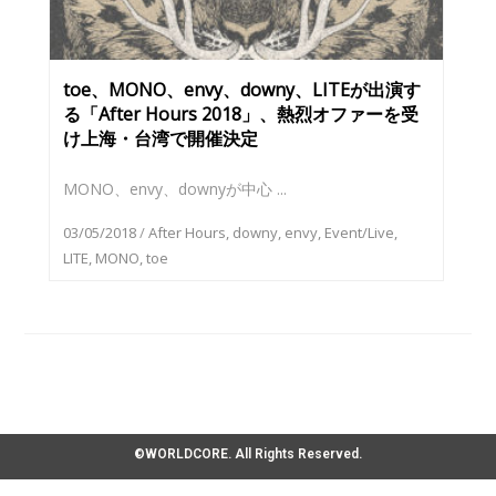
toe、MONO、envy、downy、LITEが出演す
る「After Hours 2018」、熱烈オファーを受
け上海・台湾で開催決定
MONO、envy、downyが中⼼ ...
03/05/2018
/
After Hours
,
downy
,
envy
,
Event/Live
,
LITE
,
MONO
,
toe
©WORLDCORE. All Rights Reserved.