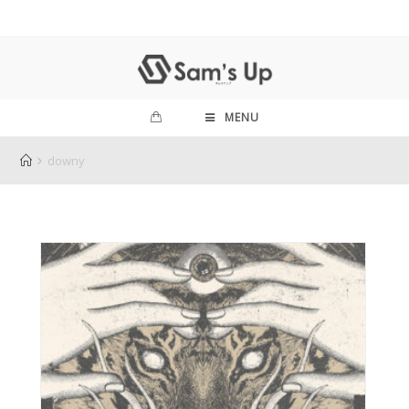
MENU
downy