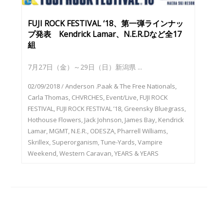
FUJI ROCK FESTIVAL ‘18、第一弾ラインナッ
プ発表 Kendrick Lamar、N.E.R.Dなど全17
組
7月27日（金）～29日（日）新潟県 ...
02/09/2018
/
Anderson .Paak & The Free Nationals
,
Carla Thomas
,
CHVRCHES
,
Event/Live
,
FUJI ROCK
FESTIVAL
,
FUJI ROCK FESTIVAL ’18
,
Greensky Bluegrass
,
Hothouse Flowers
,
Jack Johnson
,
James Bay
,
Kendrick
Lamar
,
MGMT
,
N.E.R.
,
ODESZA
,
Pharrell Williams
,
Skrillex
,
Superorganism
,
Tune-Yards
,
Vampire
Weekend
,
Western Caravan
,
YEARS & YEARS