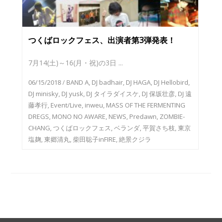
つくばロックフェス、出演者第3弾発表！
7月14(土)～16(月・祝)の3日 ...
06/15/2018
/
BAND A
,
DJ badhair
,
DJ HAGA
,
DJ Hellobird
,
DJ minisky
,
DJ yusk
,
DJ タイラダイスケ
,
DJ 保坂壮彦
,
DJ 遠
藤孝行
,
Event/Live
,
inweu
,
MASS OF THE FERMENTING
DREGS
,
MONO NO AWARE
,
NEWS
,
Predawn
,
ZOMBIE-
CHANG
,
つくばロックフェス
,
ベランダ
,
平賀さち枝
,
東京
塩麹
,
東郷清丸
,
柴田聡子inFIRE
,
絶景クジラ