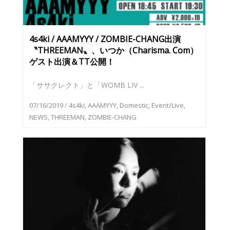
4s4ki / AAAMYYY / ZOMBIE-CHANG出演
〝THREEMAN〟、いつか（Charisma. Com）
ゲスト出演＆TT公開！
「ササクレクト」と「WOMB LIV ...
07/16/2019
/
4s4ki
,
AAAMYYY
,
Domestic
,
Event/Live
,
NEWS
,
THREEMAN
,
ZOMBIE-CHANG