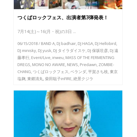
つくばロックフェス、出演者第3弾発表！
7月14(土)～16(月・祝)の3日 ...
06/15/2018
/
BAND A
,
DJ badhair
,
DJ HAGA
,
DJ Hellobird
,
DJ minisky
,
DJ yusk
,
DJ タイラダイスケ
,
DJ 保坂壮彦
,
DJ 遠
藤孝行
,
Event/Live
,
inweu
,
MASS OF THE FERMENTING
DREGS
,
MONO NO AWARE
,
NEWS
,
Predawn
,
ZOMBIE-
CHANG
,
つくばロックフェス
,
ベランダ
,
平賀さち枝
,
東京
塩麹
,
東郷清丸
,
柴田聡子inFIRE
,
絶景クジラ