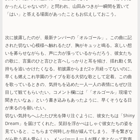
かったんじゃないの?」と問われ、山田みつきが一瞬間を置いて
「はい」と答える場面があったこともお伝えしておこう。
次に披露したのが、最新ナンバーの「オルゴール」。この曲に記
された切ない心模様へ触れるたび、胸がキュッと鳴る。哀しい想
いを募らせながらも、声に力が漲っているからだろう、彼女たち
の歌に、言葉のひと言ひと言へしっかりと耳を傾け、揺れ動く気
持ちを追いかけたくなる。初披露からまだ2ヶ月経ってないのに、
早くも燃えこれ学園のライブを彩る大切な歌として定着。この曲
を歌っているときの、気持ちを込めた一人一人の表情にもぜひ注
目して観てもらいたい。コメント欄には「「オルゴール」現場で
聞きたいなぁ」という書き込みもあったように、早くそうなる日
が来るのを願いたい。
切ない気持ちへふたたび光を降り注ぐように、彼女たちは「Shiny
Dream」を届けてくれた。笑顔を浮かべはしゃぐ彼女たちの姿を
見ていると、こちらまで何時しか頬が緩んでしまう。 手を繋ぎな
がら歌う姿も愛らしい。メンバー一人一人が輝く光となって歌声