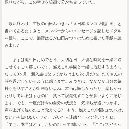
振りながら、この幸せを笑顔で分かち合っていた。
歌い終わり、主役の山田みつきへ「＃日本ポンコツ化計画」と
書いてあるたすきと、メンバーからのメッセージを記したメダル
を授与。ここで、熊野はるが山田みつきのために書いた手紙を読
み出した。
「まずは誕生日おめでとう。大切な日、大切な時間を一緒に過
ごせてすごく嬉しいです。燃えこれ学園と一緒に活動するように
なって9ヶ月、新入生になってからはまだ2ヶ月だね。たくさんの
時を過ごしているように感じます。みつきは、なかなか自分の気
持ちを話すことが出来ないよね。本当は悔しかったり、悲しかっ
たりしているはずなのに、笑って誤魔化すことが多いように感じ
ます。でも、一度だけ今の自分の状況と、気持ちが追いつかず、
声を上げて泣いたこと覚えてる?「もう、燃えこれ学園にはいられ
ないかも知れない。わたしがいたら迷惑だ」って泣いてたね。
「でも、本当はどうしたいの?」って聞いたら、「ここにいたい。