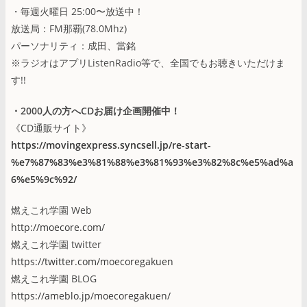
・毎週火曜日 25:00〜放送中！
放送局：FM那覇(78.0Mhz)
パーソナリティ：成田、當銘
※ラジオはアプリListenRadio等で、全国でもお聴きいただけま
す!!
・2000人の方へCDお届け企画開催中！
《CD通販サイト》
https://movingexpress.syncsell.jp/re-start-
%e7%87%83%e3%81%88%e3%81%93%e3%82%8c%e5%ad%a
6%e5%9c%92/
燃えこれ学園 Web
http://moecore.com/
燃えこれ学園 twitter
https://twitter.com/moecoregakuen
燃えこれ学園 BLOG
https://ameblo.jp/moecoregakuen/