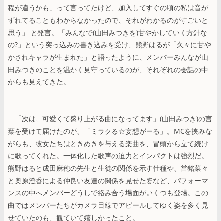
程が違うかも」って言ってたけど、加入してすぐの頃の私は音が
ずれてることもわからなかったので、それがわかるのがすごいと
思う」 と発言。「みんなで(山田みつきを)甘やかしていく方針な
の?」という突っ込みの書き込みを受け、熊野はるが「久々に甘や
かされキャラが生まれた」と語ったように、メンバーみんなが山
田みつきのことを温かく見守っているのが、それぞれの会話の中
からも見えてきた。
「次は、可愛くて盛り上がる曲になってます」(山田みつき)の言
葉を受けて届けたのが、「ミラクる☆妄想がーる」。MCを挟みな
がらも、彼女たちはときめきを与える楽曲を、冒頭から立て続け
に歌ってくれた。一体化した歌声の迫力とインパクトは強烈だ。
熊野はると成田麻穂の先生と生徒の関係を示す仕種や、當銘菜々
と奥原澄香による仲良い友達の関係を見せた姿など、パフォーマ
ンスの中へメンバーどうしで絡み合う場面がいくつも登場。この
曲ではメンバーたちがカメラ目線でアピールしてゆく姿を多く見
せていたのも、観ていて嬉しかったこと。