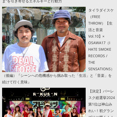
ま”を引き寄せるエネルギーと行動力
タイラダイスケ
（FREE
THROW）【生
活と音楽
Vol.10】×
OSAWA17（I
HATE SMOKE
RECORDS /
THE
SENSATIONS）
（後編）『シーンへの危機感から掴み取った「生活」と「音楽」を
続けて行く意味』
【決定】バーレ
スク総選挙2024
第1位は神山み
れい！初グラン