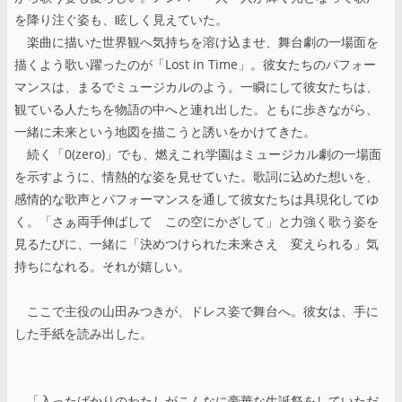
を降り注ぐ姿も、眩しく見えていた。
楽曲に描いた世界観へ気持ちを溶け込ませ、舞台劇の一場面を
描くよう歌い躍ったのが「Lost in Time」。彼女たちのパフォー
マンスは、まるでミュージカルのよう。一瞬にして彼女たちは、
観ている人たちを物語の中へと連れ出した。ともに歩きながら、
一緒に未来という地図を描こうと誘いをかけてきた。
続く「0(zero)」でも、燃えこれ学園はミュージカル劇の一場面
を示すように、情熱的な姿を見せていた。歌詞に込めた想いを、
感情的な歌声とパフォーマンスを通して彼女たちは具現化してゆ
く。「さぁ両手伸ばして この空にかざして」と力強く歌う姿を
見るたびに、一緒に「決めつけられた未来さえ 変えられる」気
持ちになれる。それが嬉しい。
ここで主役の山田みつきが、ドレス姿で舞台へ。彼女は、手に
した手紙を読み出した。
「入ったばかりのわたしがこんなに豪華な生誕祭をしていただ