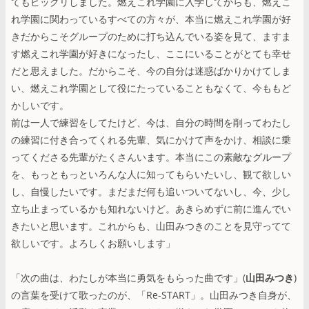
てもビックリしました。燃えこれ学園に入学してからも、燃えこ
れ学園に関わっているすべての方々が、本当に燃えこれ学園が好
きだからこそグループのために打ち込んでいる姿を見て、ますま
す燃えこれ学園が好きになったし、ここにいることがとても幸せ
だと思えました。だからこそ、今の自分は迷惑ばかりかけてしま
い、燃えこれ学園として役にたっていることもなくて、今ももど
かしいです。
前は一人で練習をしてたけど、今は、自分の時間を削ってわたし
の練習に付き合ってくれる先輩、気にかけて声をかけ、相談に乗
ってくださる先輩がたくさんいます。本当にこの素敵なグループ
を、もっともっといろんな人に知ってもらいたいし、観て欲しい
し、自慢したいです。まだまだ何も追いついてないし、今、少し
立ち止まっているかも知れないけど。あきらめずに前に進んでい
きたいと思います。これからも、山田みつきのことを見守ってて
欲しいです。よろしくお願いします」
「次の曲は、わたしが本当に勇気をもらった曲です」(
山田みつき
)
の言葉を受けて歌ったのが、「Re-START」。山田みつき自身が、