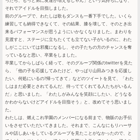
ったら、もっと弟に友達が増えるじゃん」という気持ちになり、
それでアイドルを目指しました。
前のグループで、わたしは歌もダンスも一番下手でした。いくら
練習しても納得できなくて、その結果、膝を壊して、そのとき出
来るパフォーマンスが思うようにいかなくなりました。まわりを
見渡すと、ステージに立ちたくても立てない子がいるのに、わた
しがここにいては邪魔になるし、その子たちの方のチャンスを奪
っているなと思い、卒業をしました。
卒業してからしばらく経って、そのグループ関係のtwitterを見た
ら、「他の子を応援してみたけど、やっぱり山田みつきを応援し
たい、何処にいるの?帰ってきて」などのツイートを見て、「わた
しはまだ必要とされてるんだ、待っててくれてる人たちがいるん
だ」と思いました。「わたしがみんなを笑顔にしたい、どうなる
かわからないけどアイドルを目指そう」と、改めてそう思いまし
た。
わたしは、燃えこれ学園のメンバーになる前まで、物販のお手伝
いをさせていただいてきました。それまで、こんなにもリハーサ
ルや話しあいをしているグループを見たことがなかったので、と