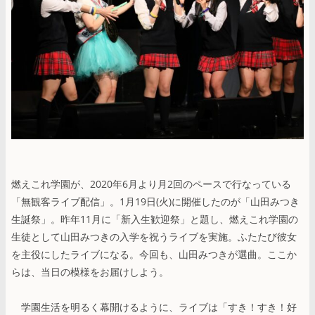
燃えこれ学園が、2020年6月より月2回のペースで行なっている
「無観客ライブ配信」。1月19日(火)に開催したのが「山田みつき
生誕祭」。昨年11月に「新入生歓迎祭」と題し、燃えこれ学園の
生徒として山田みつきの入学を祝うライブを実施。ふたたび彼女
を主役にしたライブになる。今回も、山田みつきが選曲。ここか
らは、当日の模様をお届けしよう。
学園生活を明るく幕開けるように、ライブは「すき！すき！好