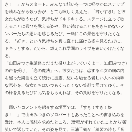
き！！」からスタート。みんなで想いを一つに軽やかにステップ
を踏みながら歌う姿が、とても眩しく見えた。「君がすき!」と彼
女たちが歌うたび、気持ちがドキドキする。ステージに立って歌
えることに喜びを覚える姿や、歌い続けることをあきらめないメ
ンバーたちの思いを感じるたび、一緒にこの景色を守りたくな
る。「好き」という気持ちを真っ直ぐに届ける姿を見るたびに、
ドキッとする。だから、燃えこれ学園のライブを追いかけたくな
る。
「山田みつき生誕祭まだまだ盛り上がっていくよー」(山田みつき)
の声を受け、「恋の魔法」へ。彼女たちは、恋する乙女の胸の内
を綴った楽曲を立て続けに披露。想いを馳せる愛しい人への純粋
な恋心を、彼女たちはいつもくったくない笑顔で届けてゆく。そ
の様を見るたびに元気をもらえれば、その笑顔を守りたくなる。
届いたコメントを紹介する場面では、「すき！すき！好
き！！」で山田みつきのソロパートもあったことへの書き込みを
受け、本人に感想を求めたところ、(音程がずれていたことから)苦
笑いで返していた。その姿を見て、三浦千鶴が「練習の時も「音