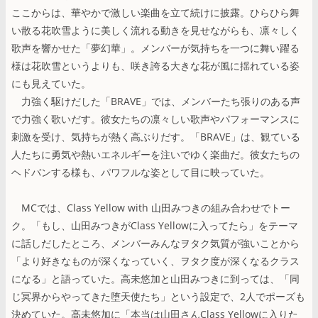
ここからは、華やかで激しい楽曲を立て続けに披露。ひらひら舞
い散る花吹雪ように美しく流れる動きを見せながらも、凛々しく
歌声を響かせた「夢幻華」。メンバーが気持ちを一つに舞い躍る
様は花吹雪というよりも、咲き誇る大きな花が風に揺れている姿
にも見えていた。
力強く駆けだした「BRAVE」では、メンバーたち張りのある声
で力強く歌いだす。彼女たちの凛々しい歌声やパフォーマンスに
刺激を受け、気持ちが熱く高ぶりだす。「BRAVE」は、観ている
人たちに勇気や熱いエネルギーを注いでゆく楽曲だ。彼女たちの
ヘドバンする様も、パワフルな姿として目に映っていた。
MCでは、Class Yellow with 山田みつきの組み合わせでトー
ク。「もし、山田みつきがClass Yellowに入ってたら」をテーマ
に話しだしたところ、メンバーみんなヲタク気質が強いことから
「より好きなものが深くなっていく、ヲタク度が深くなるクラス
になる」と語っていた。高未悠加と山田みつきに到っては、「同
じ冥界からやってきた堕天使たち」という設定で、2人でポーズも
決めていた。高未悠加に「本当は山田さんClass Yellowに入りた