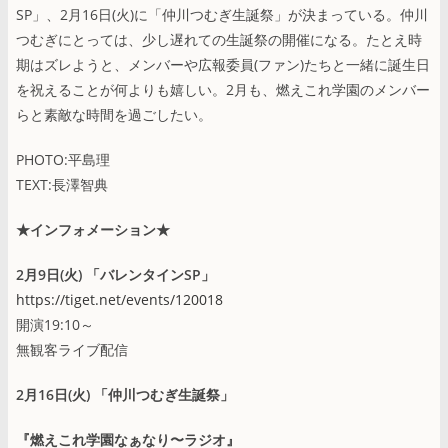
SP」、2月16日(火)に「仲川つむぎ生誕祭」が決まっている。仲川
つむぎにとっては、少し遅れての生誕祭の開催になる。たとえ時
期はズレようと、メンバーや広報委員(ファン)たちと一緒に誕生日
を祝えることが何よりも嬉しい。2月も、燃えこれ学園のメンバー
らと素敵な時間を過ごしたい。
PHOTO:平島理
TEXT:長澤智典
★インフォメーション★
2月9日(火) 「バレンタインSP」
https://tiget.net/events/120018
開演19:10～
無観客ライブ配信
2月16日(火) 「仲川つむぎ生誕祭」
『燃えこれ学園なぁなり〜ラジオ』