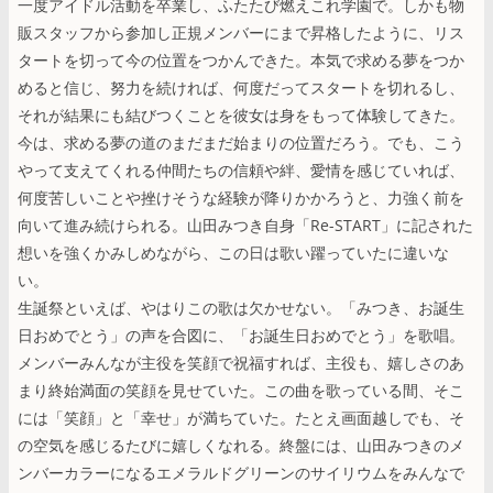
一度アイドル活動を卒業し、ふたたび燃えこれ学園で。しかも物
販スタッフから参加し正規メンバーにまで昇格したように、リス
タートを切って今の位置をつかんできた。本気で求める夢をつか
めると信じ、努力を続ければ、何度だってスタートを切れるし、
それが結果にも結びつくことを彼女は身をもって体験してきた。
今は、求める夢の道のまだまだ始まりの位置だろう。でも、こう
やって支えてくれる仲間たちの信頼や絆、愛情を感じていれば、
何度苦しいことや挫けそうな経験が降りかかろうと、力強く前を
向いて進み続けられる。山田みつき自身「Re-START」に記された
想いを強くかみしめながら、この日は歌い躍っていたに違いな
い。
生誕祭といえば、やはりこの歌は欠かせない。「みつき、お誕生
日おめでとう」の声を合図に、「お誕生日おめでとう」を歌唱。
メンバーみんなが主役を笑顔で祝福すれば、主役も、嬉しさのあ
まり終始満面の笑顔を見せていた。この曲を歌っている間、そこ
には「笑顔」と「幸せ」が満ちていた。たとえ画面越しでも、そ
の空気を感じるたびに嬉しくなれる。終盤には、山田みつきのメ
ンバーカラーになるエメラルドグリーンのサイリウムをみんなで