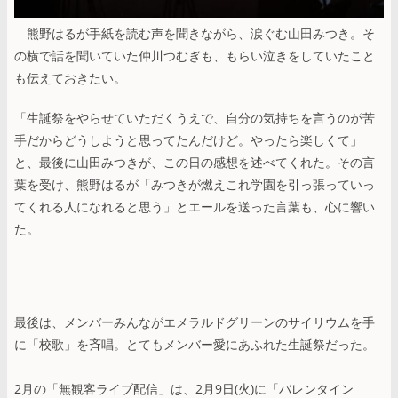
熊野はるが手紙を読む声を聞きながら、涙ぐむ山田みつき。そ
の横で話を聞いていた仲川つむぎも、もらい泣きをしていたこと
も伝えておきたい。
「生誕祭をやらせていただくうえで、自分の気持ちを言うのが苦
手だからどうしようと思ってたんだけど。やったら楽しくて」
と、最後に山田みつきが、この日の感想を述べてくれた。その言
葉を受け、熊野はるが「みつきが燃えこれ学園を引っ張っていっ
てくれる人になれると思う」とエールを送った言葉も、心に響い
た。
最後は、メンバーみんながエメラルドグリーンのサイリウムを手
に「校歌」を斉唱。とてもメンバー愛にあふれた生誕祭だった。
2月の「無観客ライブ配信」は、2月9日(火)に「バレンタイン