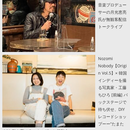
音楽プロデュー
サーの月光恵亮
氏が無観客配信
トークライブ
Nozomi
Nobody【Origi
n Vol.5】× 韓国
インディーを撮
る写真家・工藤
ちひろ [前編] バ
ックステージで
待ち伏せ、DIY
レコードショッ
プーー“たまた