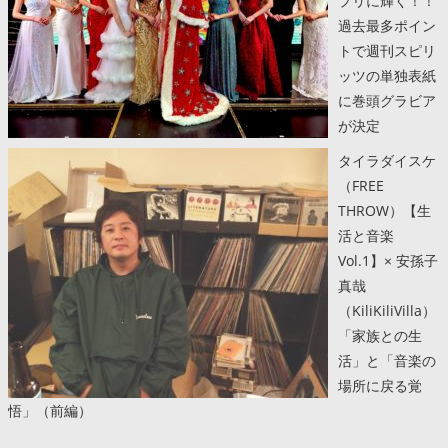
プリに輝く！！
過去最多ポイン
トで週刊スピリ
ッツの単独表紙
に巻頭グラビア
が決定
タイラダイスケ
（FREE
THROW）【生
活と音楽
Vol.1】× 安孫子
真哉
（KiliKiliVilla）
「家族との生
活」と「音楽の
場所に戻る覚
悟」（前編）