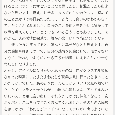
けることはホントにすごいことだと思ったし、普通だったら出来
ないと思います。燃えこれ学園に入ってからのわたしは、初めて
のことばかりで毎日あたふたして、どうして良いのかわからなく
て、たくさん悩みました。自分のことを他人事みたいに変換して
物事を考えてしまい、どうでもいいと思うこともありました。そ
のぶん、人の感情に敏感で、誰かが悲しいと本当に悲しくなる
し、楽しそうに笑ってると、ほんとに幸せだなとも思えます。自
分の感情を押さえつけて、自分の感情を鈍感にして、傷つかない
ように、疲れないようにと生きてきた結果、伝えることが下手な
わたしになりました。
わたしがアイドルになりたいと思ったのは、弟がクラスで馴染め
なかった時期に、たまたまわたしが授業参観に行ったときのこと
がきっかけでした。あのときに、わたしがフリフリの服を着てい
たことで、クラスの子たちが「山田のお姉ちゃん、アイドルみた
いじゃん」と弟に言い出し、それをきっかけに仲良くなって、友
達が増え、弟はそれですごく喜んでくれました。そのときの経験
をきっかけに「わたしがアイドルになってテレビに出るようにな