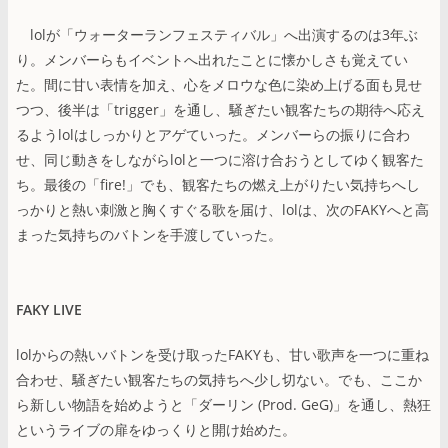
lolが「ウォーターランフェスティバル」へ出演するのは3年ぶ
り。メンバーらもイベントへ出れたことに懐かしさも覚えてい
た。間に甘い表情を加え、心をメロウな色に染め上げる面も見せ
つつ、後半は「trigger」を通し、騒ぎたい観客たちの期待へ応え
るようlolはしっかりとアゲていった。メンバーらの振りに合わ
せ、同じ動きをしながらlolと一つに溶け合おうとしてゆく観客た
ち。最後の「fire!」でも、観客たちの燃え上がりたい気持ちへし
っかりと熱い刺激と胸くすぐる歌を届け、lolは、次のFAKYへと高
まった気持ちのバトンを手渡していった。
FAKY LIVE
lolからの熱いバトンを受け取ったFAKYも、甘い歌声を一つに重ね
合わせ、騒ぎたい観客たちの気持ちへ少し切ない。でも、ここか
ら新しい物語を始めようと「ダーリン (Prod. GeG)」を通し、熱狂
というライブの扉をゆっくりと開け始めた。