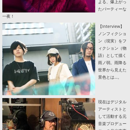
よる、爆上がっ
たパーティーな
一夜！
【Interview】
ノンフィクショ
ン（現実）をフ
ィクション（物
語）として描く
雨ノ弱。雨降る
世界から見えた
景色とは…。
現在はデジタル
アーティストと
して活動する元
音楽プロデュー