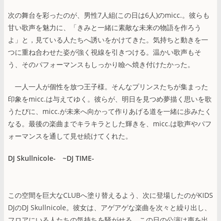
次の舞台を彩ったのが、男性7人組(この日は6人)のmicc.。彼らも
甘い歌声を魅力に、「きみと一緒に素敵な未来の物語を作ろう
よ」と，見ている人たちへ誘いをかけてきた。気持ちと動きを一
つに重ね合わせた姿が強く視線を引きつける。温かい歌声もそ
う、そのパフォーマンスもしっかり瞼へ焼き付けたかった。
一人一人が個性を放つ王子様。そんなプリンスたちが集まった
印象をmicc.は与えてゆく。彼らが、明日を見つめ夢描く思いを歌
うたびに、micc.が未来へ向かって作りあげる道を一緒に歩みたく
なる。最後の楽曲までキラキラとした輝きを、micc.は歌声やパフ
ォーマンスを通して見せ続けてくれた。
DJ Skullnicole- ~DJ TIME-
この空間を巨大なCLUBへ塗り替えるよう、次に登場したのがKIDS
DJのDJ Skullnicole。彼女は、アゲアゲな楽曲を次々と繰り出し、
フロアにいる人たちの気持ちを騒がせる。この日の公演は声を出