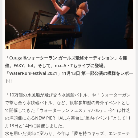
「Cuugal&ウォーターラン ガールズ最終オーディション」を開
催。FAKY、lol。そして、m.c.A・Tもライブに登場。
「WaterRunFestival 2021」11月13日 第一部公演の模様をレポー
ト!!
「10万個の水風船が飛び交う水風船バトル」や「ウォーターガン
で撃ち合う水鉄砲バトル」など、観客参加型の野外イベントとし
て開催してきた「ウォーターランフェスティバル」。今年は竹芝
の埠頭側にあるNEW PIER HALLを舞台に”屋内イベント”として11
月13日と14日に開催しました。
水を用いた演出に変わり、今年は「夢を持つキッズ、エンターテ