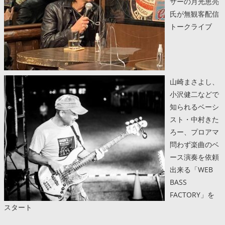
サーの月光恵亮
氏が無観客配信
トークライブ
山崎まさよし、
小沢健二などで
知られるベーシ
スト・中村きた
ろー、プロアマ
問わず楽曲のベ
ース演奏を依頼
出来る「WEB
BASS
FACTORY」を
スタート