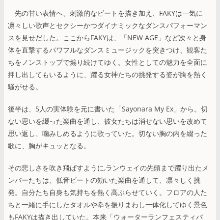
先の甘い表情へ、刺激的なビートを描き加え、FAKYは一気に
凛々しい歌声とセクシーかつダイナミックなダンスパフォーマン
スを見せだした。ここからFAKYは、「NEW AGE」など次々と身
体を直撃するパワフルなダンスミュージックを突きつけ、観客た
ちをノンストップで煽り続けてゆく。女性としての魅力を全面に
押し出してもいるように、躍る女神たちの挑発する姿が胸を熱く
騒がせる。
後半は、5人の実体験を元に書いた「Sayonara My Ex」から。切
ない思いを綴った楽曲を通し、彼女たちは消せない思いを改めて
思い返し、噛みしめるように歌っていた。切ない胸の内を綴った
歌に、胸がキュッとなる。
その悲しさを吹き飛ばすように,ランウェイの先頭まで躍り出たメ
ンバーたちは、低音ビートの効いた楽曲を通して、凛々しく挑
発。自分たち自身も気持ちを熱く高ぶらせていく。フロアの人た
ちと一緒に手にしたタオルや拳を振りまわし一体化してゆく景色
もFAKYは描き出していた。本来「ウォーターランフェスティバ