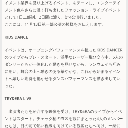
イメント業界を盛り上げるイベント」をテーマに、エンターテイ
メント色をさらに濃く打ち出したファッション・ライブイベント
として1日二部制、2日間に渡り、計4公演行いました。
ここには、11月13日第一部公演の模様をお伝えします。
KIDS DANCE
イベントは、オープニングパフォーマンスを担ったKIDS DANCER
のライブからプレ・スタート。派手なレーザー飛び交う中、5人の
ダンサーたちが一体化した動きを見せながら、ランウェイも巧み
に用い、舞台の上へ動きのある華やかな、これから始まるイベン
トへ嬉しい期待を抱かせるダンスパフォーマンスを描き出してい
った。
TRY&ERA LIVE
出演者たちを紹介する映像を受け、TRY&ERAのライブからイベ
ントはスタート。チェック柄の衣装を観にまとった4人のメンバー
たちは、目の前で熱い視線を向けている観客たちへ向け、一緒に