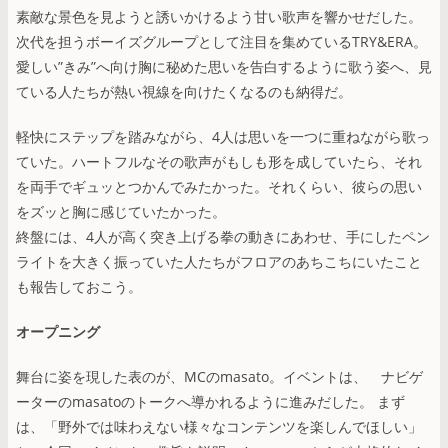
素敵な景色を見ようと誘いかけるよう甘い歌声を響かせだした。
次代を担うボーイズグループとして注目を集めているTRY&ERA。
愛しい”きみ”へ向け胸に秘めた思いを告白するように歌う姿へ、見
ている人たちが熱い視線を向けたくなるのも納得だ。
軽快にステップを踏みながら、4人は思いを一つに重ねながら歌っ
ていた。ハートフルなその歌声がもしも形を成していたら、それ
を両手でギュッとつかんでみたかった。それくらい、彼らの思い
をズッと胸に感じていたかった。
終盤には、4人が高く突き上げる拳の動きにあわせ、手にしたペン
ライトを大きく振っていた人たちがフロアのあちこちにいたこと
も報告しておこう。
オープニング
舞台に姿を現した表のが、MCのmasato。イベントは、 ナビゲ
ーターのmasatoのトークへ導かれるように進みだした。 まず
は、「野外では味わえない様々なコンテンツを楽しんでほしい」