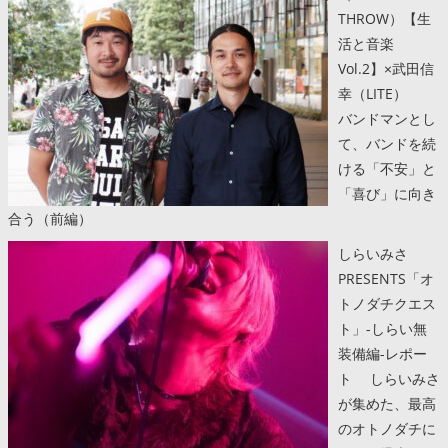
THROW）【生
活と音楽
Vol.2】×武田信
幸（LITE）
バンドマンとし
て、バンドを続
ける「不安」と
「喜び」に向き
合う（前編）
しらいみさ
PRESENTS「オ
トノダチクエス
ト」-しらい無
装備編-レポー
ト しらいみさ
が集めた、最高
のオトノダチに