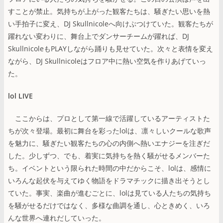
すことが禁止。気持ちが上がった観客たちは、騒ぎたい思いを熱
い手拍子に変え、DJ Skullnicoleへ向けぶつけていた。観客たちが
躍れない変わりに、舞台上でダンサーチームが躍れば、DJ
SkullnicoleもPLAYしながら踊りも見せていた。次々と表情を変え
ながら、DJ Skullnicoleはフロア中に熱い空気を作りあげていっ
た。
lol LIVE
ここからは、プロとして第一線で活躍しているアーティストた
ちが次々登場。最初に舞台を彩ったlolは、凛々しいクールな歌声
を魅力に、騒ぎたい観客たちの心の内側へ熱いエナジーを注ぎだ
した。少しずつ、でも、着実に気持ちを熱く騒がせるメンバーた
ち。イベントという限られた時間の中だからこそ、lolは、感情に
いろんな起伏を与えてゆく物語をドラマチックに描き出そうとし
ていた。事実、楽曲が進むごとに、lolは見ている人たちの気持ち
を騒がせるだけではなく、多様な曲調を通し、心ときめく、いろ
んな世界へ連れだしていった。