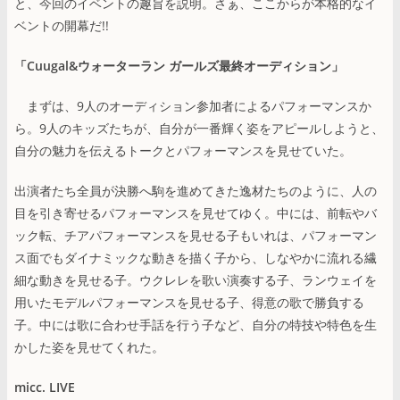
と、今回のイベントの趣旨を説明。さぁ、ここからが本格的なイ
ベントの開幕だ!!
「Cuugal&ウォーターラン ガールズ最終オーディション」
まずは、9人のオーディション参加者によるパフォーマンスか
ら。9人のキッズたちが、自分が一番輝く姿をアピールしようと、
自分の魅力を伝えるトークとパフォーマンスを見せていた。
出演者たち全員が決勝へ駒を進めてきた逸材たちのように、人の
目を引き寄せるパフォーマンスを見せてゆく。中には、前転やバ
ック転、チアパフォーマンスを見せる子もいれは、パフォーマン
ス面でもダイナミックな動きを描く子から、しなやかに流れる繊
細な動きを見せる子。ウクレレを歌い演奏する子、ランウェイを
用いたモデルパフォーマンスを見せる子、得意の歌で勝負する
子。中には歌に合わせ手話を行う子など、自分の特技や特色を生
かした姿を見せてくれた。
micc. LIVE