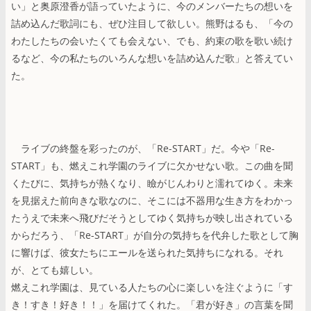
い」と奥原澄香が語っていたように、今のメンバーたちの想いを
詰め込んだ歌詞にも、ぜひ注目して欲しい。熊野はるも、「今の
わたしたちの会いたくても会えない、でも、約束の歌を歌い続け
るなど、今の私たちのいろんな想いを詰め込んだ歌」と答えてい
た。
ライブの終盤を彩ったのが、「Re-START」だ。今や「Re-
START」も、燃えこれ学園のライブに欠かせない歌。この曲を聞
くたびに、気持ちが熱くなり、瞼がじんわりと濡れてゆく。未来
を見据えた前向きな歌なのに、そこには不器用な生き方をわかっ
たうえで未来へ飛びだそうとしてゆく気持ちが映し出されている
からだろう、「Re-START」が自分の気持ちを代弁した歌として胸
に響けば、彼女たちにエールを送られた気持ちになれる。それ
が、とても嬉しい。
燃えこれ学園は、見ている人たちの心に楽しいを注ぐように「す
き！すき！好き！！」を届けてくれた。「君が好き」の言葉を聞