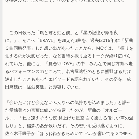
この日歌った「風と君と虹と僕」と「星の記憶が降る夜
に。」、そこへ「BRAVE」を加えた3曲を、過去(2016年)に「新曲
３曲同時発表」した想い出があったことから、MCでは、「振りを
覚えるのが大変だった」など当時を振り返るトークが繰り広げら
れていた。他にも、「夏恋♡LOVE」の中、みんなで同じ方向へ走
るパフォーマンスのところで、名古屋遠征のときに熊野はるだけ
逆走したこともあったエピソードも語られていた。その姿を、成
田麻穂は「猛烈突進」と形容していた。
「会いたいけど会えないみんなへの気持ちを込めました」と語っ
た當銘菜々の言葉に続いて披露したのが、新曲の「オルゴー
ル」。「ねぇ凍えそうな夜 見上げた星空 白く染まる優しい声の温
もり」と、稲森のあが歌いだす。その想いを受け継ぐように、
佐々木千咲子が「ほらね街がきらめいて ベルが響いてる 2つ並べ