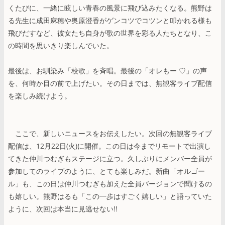
くたびに、一緒に眩しい青春の風景に飛び込みたくなる。熊野は
る先生に成田麻穂や奥原澄香がゲンコツでコツンと叩かれる様も
飛びだすなど、彼女たち自身が歌の世界を彩る人たちとなり、こ
の時間を思いきり楽しんでいた。
最後は、お馴染み「校歌」を斉唱。最後の「オレもー ♡」の声
を、何時か目の前で上げたい。その日までは、無観客ライブ配信
を楽しみ続けよう。
ここで、新しいニュースをお伝えしたい。次回の無観客ライブ
配信は、12月22日(火)に開催。この日は今までリモートで出演し
てきた仲川つむぎもステージに立つ。久しぶりにメンバー全員が
参加してのライブのように、とても楽しみだ。新曲「オルゴー
ル」も、この日は仲川つむぎも加えた全員バージョンで聞けるの
も嬉しい。熊野はるも「この一歩はすごく嬉しい」と語っていた
ように、次回は本当に見逃せない!!