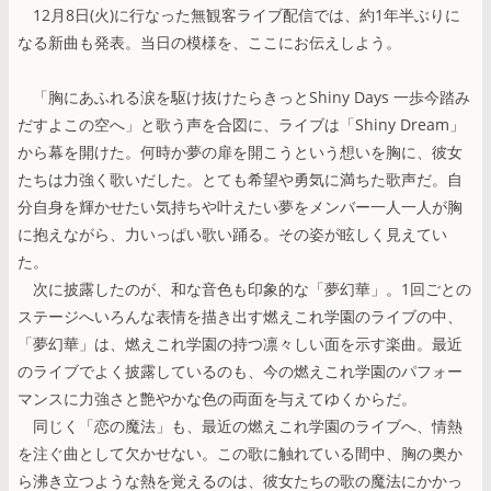
12月8日(火)に行なった無観客ライブ配信では、約1年半ぶりに
なる新曲も発表。当日の模様を、ここにお伝えしよう。
「胸にあふれる涙を駆け抜けたらきっとShiny Days 一歩今踏み
だすよこの空へ」と歌う声を合図に、ライブは「Shiny Dream」
から幕を開けた。何時か夢の扉を開こうという想いを胸に、彼女
たちは力強く歌いだした。とても希望や勇気に満ちた歌声だ。自
分自身を輝かせたい気持ちや叶えたい夢をメンバー一人一人が胸
に抱えながら、力いっぱい歌い踊る。その姿が眩しく見えてい
た。
次に披露したのが、和な音色も印象的な「夢幻華」。1回ごとの
ステージへいろんな表情を描き出す燃えこれ学園のライブの中、
「夢幻華」は、燃えこれ学園の持つ凛々しい面を示す楽曲。最近
のライブでよく披露しているのも、今の燃えこれ学園のパフォー
マンスに力強さと艶やかな色の両面を与えてゆくからだ。
同じく「恋の魔法」も、最近の燃えこれ学園のライブへ、情熱
を注ぐ曲として欠かせない。この歌に触れている間中、胸の奥か
ら沸き立つような熱を覚えるのは、彼女たちの歌の魔法にかかっ