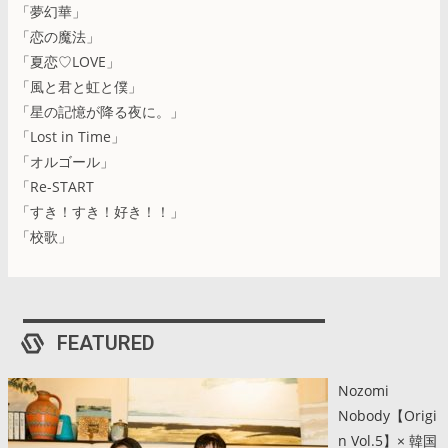
「夢幻華」
「恋の魔法」
「夏恋♡LOVE」
「風と君と虹と僕」
「星の記憶が降る夜に。」
「Lost in Time」
「オルゴール」
「Re-START
「すき！すき！好き！！」
「校歌」
FEATURED
Nozomi
Nobody【Origi
n Vol.5】× 韓国