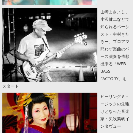
山崎まさよし、
小沢健二などで
知られるベーシ
スト・中村きた
ろー、プロアマ
問わず楽曲のベ
ース演奏を依頼
出来る「WEB
BASS
FACTORY」を
スタート
ヒーリングミュ
ージックの先駆
けとなった音楽
家・矢吹紫帆イ
ンタヴュー