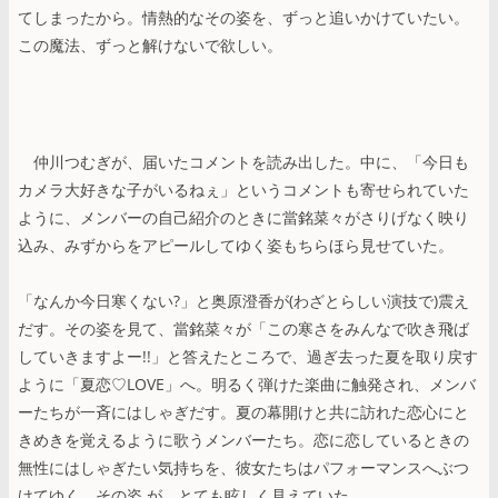
てしまったから。情熱的なその姿を、ずっと追いかけていたい。
この魔法、ずっと解けないで欲しい。
仲川つむぎが、届いたコメントを読み出した。中に、「今日も
カメラ大好きな子がいるねぇ」というコメントも寄せられていた
ように、メンバーの自己紹介のときに當銘菜々がさりげなく映り
込み、みずからをアピールしてゆく姿もちらほら見せていた。
「なんか今日寒くない?」と奥原澄香が(わざとらしい演技で)震え
だす。その姿を見て、當銘菜々が「この寒さをみんなで吹き飛ば
していきますよー!!」と答えたところで、過ぎ去った夏を取り戻す
ように「夏恋♡LOVE」へ。明るく弾けた楽曲に触発され、メンバ
ーたちが一斉にはしゃぎだす。夏の幕開けと共に訪れた恋心にと
きめきを覚えるように歌うメンバーたち。恋に恋しているときの
無性にはしゃぎたい気持ちを、彼女たちはパフォーマンスへぶつ
けてゆく。その姿 が、とても眩しく見えていた。