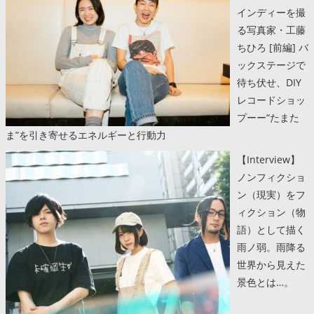
インディーを撮
る写真家・工藤
ちひろ [前編] バ
ックステージで
待ち伏せ、DIY
レコードショッ
プーー“たまた
ま”を引き寄せるエネルギーと行動力
【Interview】
ノンフィクショ
ン（現実）をフ
ィクション（物
語）として描く
雨ノ弱。雨降る
世界から見えた
景色とは…。