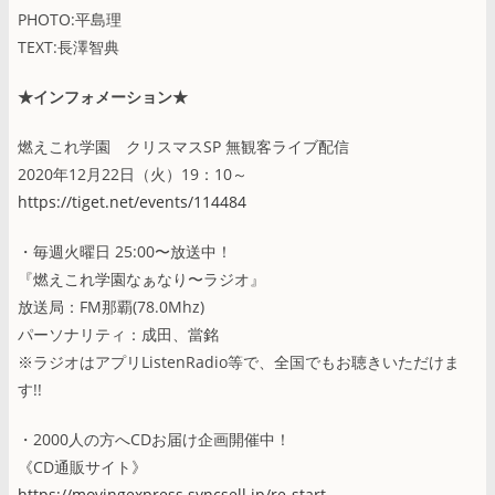
PHOTO:平島理
TEXT:長澤智典
★インフォメーション★
燃えこれ学園 クリスマスSP 無観客ライブ配信
2020年12月22日（火）19：10～
https://tiget.net/events/114484
・毎週火曜日 25:00〜放送中！
『燃えこれ学園なぁなり〜ラジオ』
放送局：FM那覇(78.0Mhz)
パーソナリティ：成田、當銘
※ラジオはアプリListenRadio等で、全国でもお聴きいただけま
す!!
・2000人の方へCDお届け企画開催中！
《CD通販サイト》
https://movingexpress.syncsell.jp/re-start-