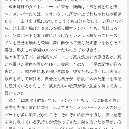
成田麻穂のタイトルコールに乗せ、楽曲は「風と君と虹と僕」
へ。メンバーたちは、タオルを手に舞台の上でわちゃわちゃ騒ぎ
だす。「走り出せ風になれ どこまでも自分を信じて」と歌いなが
ら、頭上高く掲げたタオルを振り回すメンバーたち。熊野はる
が、ソロパートを歌う前にさりげなくカメラへ向かってピースサ
インを見せる場面も登場。夢に向かって走りだす想いを歌うその
姿は、燃えこれ学園のメンバーたちにとても似合う。
佐々木千咲子が、當銘菜々が、そして高未悠加と奥原澄香が、想
いを乗せた歌声を繋いでゆく。披露したのが、「星の記憶が降る
夜に。」。胸の中にある強い意志を、彼女たちは凛々しい表情と
歌声を通して届ける。自分たち自身が、歌詞に込めた想いを体感
し続けているからこそ、彼女たちの歌声が強い意志を持って胸に
響いてきた。
続く「Lost in Time」でも、メンバーたちは、心に秘めた強い
意志を力強く歌声に乗せ、伝えてきた。メンバー一人一人の歌う
パートが多い楽曲だからこそ、それぞれの歌声を通し、強い意志
を胸に歌っている気持ちが伝わってきた。熱を抱いた歌声が、心
を揺さぶる。だからこそ、その姿をずっと追いかけていたい。