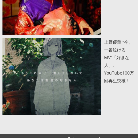
上野優華 “今、
一番泣ける
MV”「好きな
人」、
YouTube100万
回再生突破！