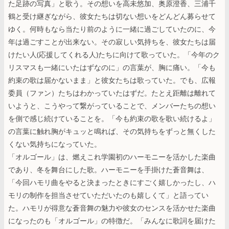
た足跡の写真」と歌う。その想いを高未悠加、奥原澄香、三浦千
鶴と受け継ぎながら、彼女たちは切ない想いをどんどん募らせて
ゆく。何時もなら当たり前のように一緒に過ごしていたのに、今
年は過ごすことが出来ない。その寂しい気持ちを、彼女たちは届
けたい人(応援してくれる人)たちに向けて歌っていた。「今年のク
リスマスも一緒にいたはずなのに」の言葉が、胸に痛い。「今も
約束の歌は届かないまま」と彼女たちは歌っていた。でも、広報
委員（ファン）たちはわかっていたはずだ。たとえ距離は離れて
いようと、こうやって繋がっていることで、メンバーたちの想い
を側で感じ続けていることを。「今も約束の歌を歌い続けるよ」
の言葉に触れ胸がキュッと鳴れば、その気持ちをずっと無くした
くない気持ちになっていた。
「オルゴール」は、燃えこれ学園初のハーモニーを活かした楽曲
であり、冬を舞台にした歌。ハーモニーを手掛けた蒼音舞は、
「今回ハモリ曲をやると決まったときにすごく嬉しかったし、ハ
モリの制作を担当させていただいたのも嬉しくて」と語ってい
た。ハモリが得意な蒼音舞の魅力や彼女のセンスを活かせた楽曲
になったのも「オルゴール」の特徴だ。「みんなに歌詞を届けた