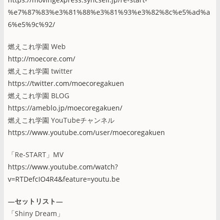
%e7%87%83%e3%81%88%e3%81%93%e3%82%8c%e5%ad%a
6%e5%9c%92/
燃えこれ学園 Web
http://moecore.com/
燃えこれ学園 twitter
https://twitter.com/moecoregakuen
燃えこれ学園 BLOG
https://ameblo.jp/moecoregakuen/
燃えこれ学園 YouTubeチャンネル
https://www.youtube.com/user/moecoregakuen
「Re-START」MV
https://www.youtube.com/watch?
v=RTDefcIO4R4&feature=youtu.be
―セットリスト―
「Shiny Dream」