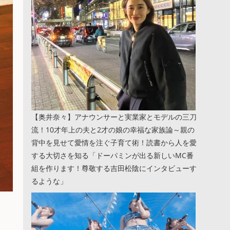
【奥井奈々】アナウンサーと実業家とモデルの三刀
流！10才年上の夫と2才の娘の幸福な家族論～親の
背中を見せて愛情を注ぐ子育て術！読書から人を愛
する大切さを知る「ドーパミンが出る新しいMC番
組を作ります！尊敬する吉田松陰にインタビューす
るような」