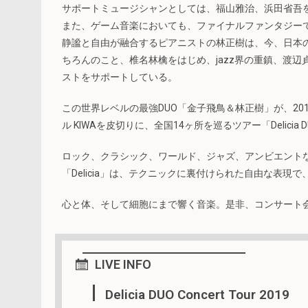
サポートミュージシャンとしては、福山雅治、浜田省吾
また、ゲーム音楽においても、ファイナルファンタジー
静謐と自由が融合するピアニストの林正樹は、今、日本
ちろんのこと、椎名林檎をはじめ、jazz界の重鎮、渡
ストをサポートしている。
この世界レベルの最強DUO「金子飛鳥＆林正樹」が、201
ル KIWAを皮切りに、全国14ヶ所を巡るツアー「Delicia DUO
ロック、クラシック、ワールド、ジャズ、アンビエント
「Delicia」は、テクニックに裏付けられた自由な表
心と体、そして細胞にまで響く音楽。是非、コンサート
LIVE
INFO
Delicia DUO Concert Tour 2019