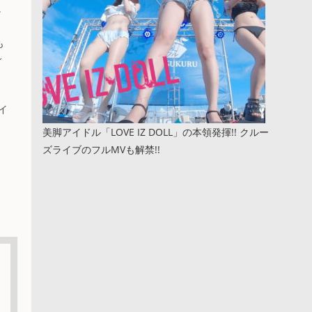
。
も
ィ
イ
美脚アイドル「LOVE IZ DOLL」の本領発揮!! クルー
ズライブのフルMVも解禁!!