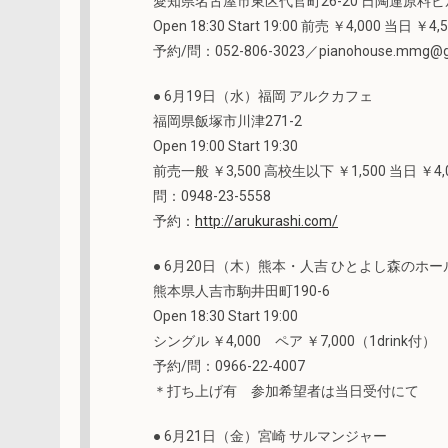
愛知県名古屋市東区代官町26-20 日陶連原料ビ
Open 18:30 Start 19:00 前売 ￥4,000 当日 ￥4,
予約/問：052-806-3023／pianohouse.
● 6月19日（水）福岡 アルクカフェ
福岡県飯塚市川津271-2
Open 19:00 Start 19:30
前売一般 ￥3,500 高校生以下 ￥1,500 当日 ￥4
問：0948-23-5558
予約：
http://arukurashi.com/
● 6月20日（木）熊本・人吉 ひとよし森のホー
熊本県人吉市駒井田町190-6
Open 18:30 Start 19:00
シングル ￥4,000 ペア ￥7,000（1drink付）
予約/問：0966-22-4007
＊打ち上げ有 参加希望者は当日受付にて
● 6月21日（金）宮崎 サルマンジャー