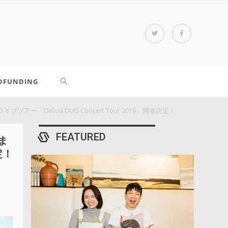
DFUNDING
elicia DUO Concert Tour 2019」開催決定！
FEATURED
ま
定！