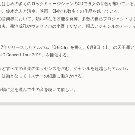
をはじめの多くのロックミュージシャンのCDで彼女の音色が響いている
で、鈴木光人と演奏。映画、CMでも数多くの作品を残している。
の音楽界において、類い稀なる才能を発揮。多数の自己プロジェクトは
辺貞夫、菊池成孔やヴォサノバの小野リサなど、幅広いジャンルのアーテ
7年リリースしたアルバム『Delicia』を携え、6月8日（土）の天王洲ア
 Concert Tour 2019」を開催する。
などすべての音楽のエッセンスを含む、ジャンルを超越したアルバム
現で、波動となってリスナーの細胞に働きかける。
会場に足を運んで生の音を聴いて欲しい。