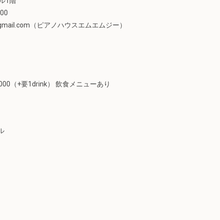
ル1階
500
mmg@gmail.com（ピアノハウスエムエムジー）
,000（+要1drink） 飲食メニューあり
ル