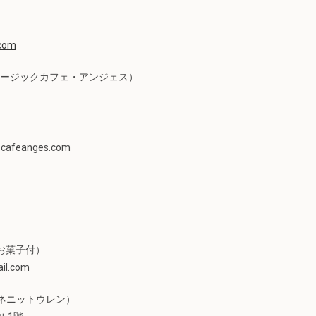
.com
s （ミュージックカフェ・アンジェス）
afeanges.com
・お菓子付）
il.com
（エンネニットウレン）