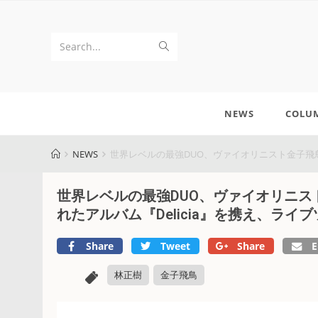
Search...
NEWS
COLU
NEWS
世界レベルの最強DUO、ヴァイオリニスト金子飛鳥＆ピアニ
世界レベルの最強DUO、ヴァイオリニス
れたアルバム『Delicia』を携え、ライブツアー「
Share
Tweet
Share
E
林正樹
金子飛鳥