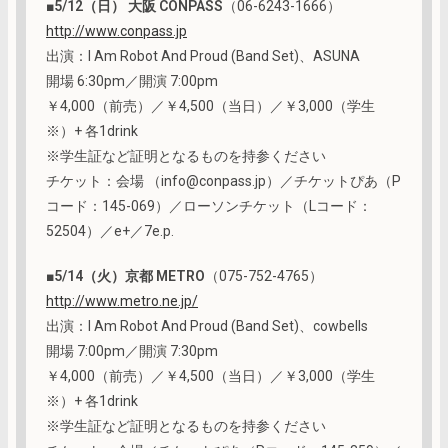
■
5/12（日） 大阪 CONPASS
（06-6243-1666）
http://www.conpass.jp
出演：I Am Robot And Proud (Band Set)、ASUNA
開場 6:30pm／開演 7:00pm
￥4,000（前売）／￥4,500（当日）／￥3,000（学生
※）+ 各1drink
※学生証など証明となるものを持参ください
チケット：会場 （info@conpass.jp）／チケットぴあ（P
コード：145-069）／ローソンチケット（Lコード：
52504）／e+／7e.p.
■
5/14（火）京都 METRO
（075-752-4765）
http://www.metro.ne.jp/
出演：I Am Robot And Proud (Band Set)、cowbells
開場 7:00pm／開演 7:30pm
￥4,000（前売）／￥4,500（当日）／￥3,000（学生
※）+ 各1drink
※学生証など証明となるものを持参ください