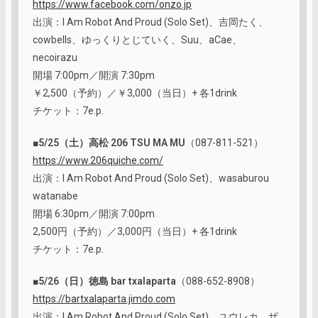
https://www.facebook.com/onzo.jp
出演：I Am Robot And Proud (Solo Set)、吉岡たく、
cowbells、ゆっくりとじていく、Suu、aCae、
necoirazu
開場 7:00pm／開演 7:30pm
￥2,500（予約）／￥3,000（当日）+ 各1drink
チケット：7e.p.
■
5/25（土）高松 206 TSU MA MU
（087-811-521）
https://www.206quiche.com/
出演：I Am Robot And Proud (Solo Set)、wasaburou
watanabe
開場 6:30pm／開演 7:00pm
2,500円（予約）／3,000円（当日）+ 各1drink
チケット：7e.p.
■
5/26（日）徳島 bar txalaparta
（088-652-8908）
https://bartxalaparta.jimdo.com
出演：I Am Robot And Proud (Solo Set)、ユウレカ、ザ