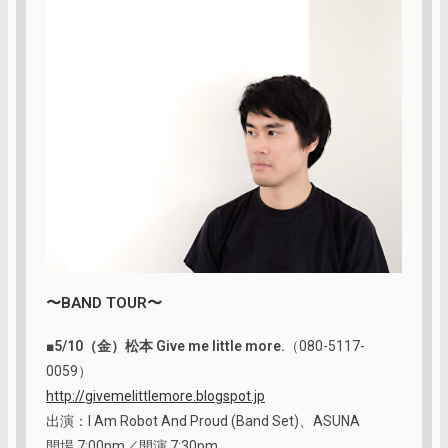
〜BAND TOUR〜
■
5/10（金）松本 Give me little more.
（080-5117-
0059）
http://givemelittlemore.blogspot.jp
出演：I Am Robot And Proud (Band Set)、ASUNA
開場 7:00pm／開演 7:30pm