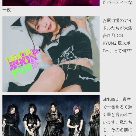
たパーティーな
一夜！
お尻自慢のアイ
ドルたちが大集
合?!「IDOL
KYUN2 尻スポ
Fes」って何???
Siriusは、夜空
で一番明るく輝
く星と言われて
います。私たち
も、その名前に