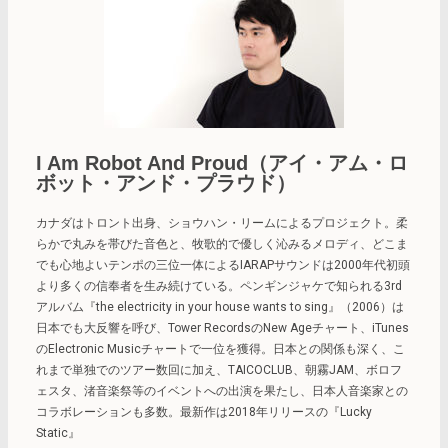
I Am Robot And Proud（アイ・アム・ロ
ボット・アンド・プラウド）
カナダはトロント出身、ショウハン・リームによるプロジェクト。柔
らかで丸みを帯びた音色と、牧歌的で優しく沁みるメロディ、どこま
でも心地よいテンポの三位一体によるIARAPサウンドは2000年代初頭
より多くの信奉者を生み続けている。ペンギンジャケで知られる3rd
アルバム『the electricity in your house wants to sing』（2006）は
日本でも大反響を呼び、Tower RecordsのNew Ageチャート、iTunes
のElectronic Musicチャートで一位を獲得。日本との関係も深く、こ
れまで単独でのツアー数回に加え、TAICOCLUB、朝霧JAM、ボロフ
ェスタ、渚音楽祭等のイベントへの出演を果たし、日本人音楽家との
コラボレーションも多数。最新作は2018年リリースの『Lucky
Static』