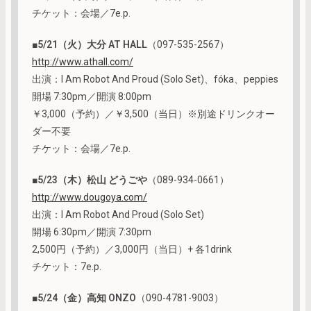
チケット：会場／7e.p.
■
5/21（火）大分 AT HALL
（097-535-2567）
http://www.athall.com/
出演：I Am Robot And Proud (Solo Set)、fóka、peppies
開場 7:30pm／開演 8:00pm
￥3,000（予約）／￥3,500（当日）※別途ドリンクオー
ダー不要
チケット：会場／7e.p.
■
5/23（木）松山 どうごや
（089-934-0661）
http://www.dougoya.com/
出演：I Am Robot And Proud (Solo Set)
開場 6:30pm／開演 7:30pm
2,500円（予約）／3,000円（当日）+ 各1drink
チケット：7e.p.
■
5/24（金）高知 ONZO
（090-4781-9003）