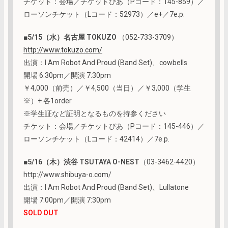
チケット：会場／チケットぴあ（Pコード：145-859）／
ローソンチケット（Lコード：52973）／e+／7e.p.
■
5/15（水）名古屋 TOKUZO
（052-733-3709）
http://www.tokuzo.com/
出演：I Am Robot And Proud (Band Set)、cowbells
開場 6:30pm／開演 7:30pm
￥4,000（前売）／￥4,500（当日）／￥3,000（学生
※）+ 各1order
※学生証など証明となるものを持参ください
チケット：会場／チケットぴあ（Pコード：145-446）／
ローソンチケット（Lコード：42414）／7e.p.
■
5/16（木）渋谷 TSUTAYA O-NEST
（03-3462-4420）
http://www.shibuya-o.com/
出演：I Am Robot And Proud (Band Set)、Lullatone
開場 7:00pm／開演 7:30pm
SOLD OUT