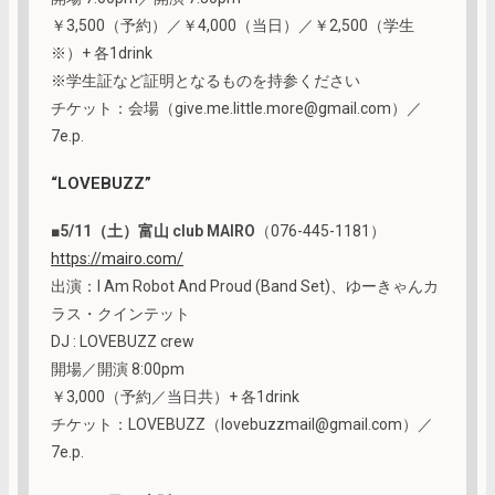
￥3,500（予約）／￥4,000（当日）／￥2,500（学生
※）+ 各1drink
※学生証など証明となるものを持参ください
チケット：会場（give.me.little.more@gmail.com）／
7e.p.
“LOVEBUZZ”
■
5/11（土）富山 club MAIRO
（076-445-1181）
https://mairo.com/
出演：I Am Robot And Proud (Band Set)、ゆーきゃんカ
ラス・クインテット
DJ : LOVEBUZZ crew
開場／開演 8:00pm
￥3,000（予約／当日共）+ 各1drink
チケット：LOVEBUZZ（lovebuzzmail@gmail.com）／
7e.p.