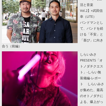
活と音楽
Vol.2】×武田信
幸（LITE）
バンドマンとし
て、バンドを続
ける「不安」と
「喜び」に向き
合う（前編）
しらいみさ
PRESENTS「オ
トノダチクエス
ト」-しらい無
装備編-レポー
ト しらいみさ
が集めた、最高
のオトノダチに
よる、爆上がっ