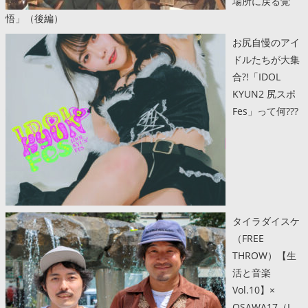
場所に戻る覚
悟」（後編）
お尻自慢のアイ
ドルたちが大集
合?!「IDOL
KYUN2 尻スポ
Fes」って何???
タイラダイスケ
（FREE
THROW）【生
活と音楽
Vol.10】×
OSAWA17（I