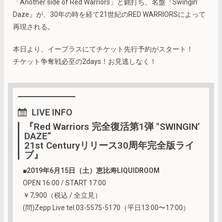
「Another side of Red Warriors」と銘打ち、名盤『Swingin’
Daze』が、30年の時を経て21世紀のRED WARRIORSによって
再現される。
本日より、イープラスにてチケット先行予約がスタート！
チケット争奪戦必至の2days！お見逃しなく！
LIVE
INFO
『Red Warriors 完全復活第1弾 "SWINGIN’
DAZE”
21st Centuryリリース30周年完全版ライ
ブ』
■
2019年6月15日（土）恵比寿LIQUIDROOM
OPEN 16:00 / START 17:00
￥7,900（税込 / 全立見）
(問)Zepp Live tel.03-5575-5170（平日13:00〜17:00）