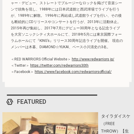
ャー・デビュー。ストレートでブルージーなロックを掲げて音楽シー
ンで頭角を現し、1988年には日本武道館と西武球場でライブを行う
が、1989年に解散。 1996年に再結成し武道館ライブを行い、その後
も断続的にCDリリースやコンサートを行うが、2013年に活動休止。
2015年再び集結し、2017年7月にデビュー30周年となる記念ライブ
を大宮ソニックシティ大ホールにて、2018年5月には東京国際フォー
ラムホールにて『KING’s』リリース30周年記念ライブを開催。 現在の
メンバーは木暮、DIAMOND☆YUKAI、ベース小川清史の3名。
＜RED WARRIORS Official Website＞
http://www.redwarriors.jp/
＜Twitter＞
https://twitter.com/redwarriors30th
＜Facebook＞
https://www.facebook.com/redwarriorsofficial/
FEATURED
タイラダイスケ
（FREE
THROW）【生