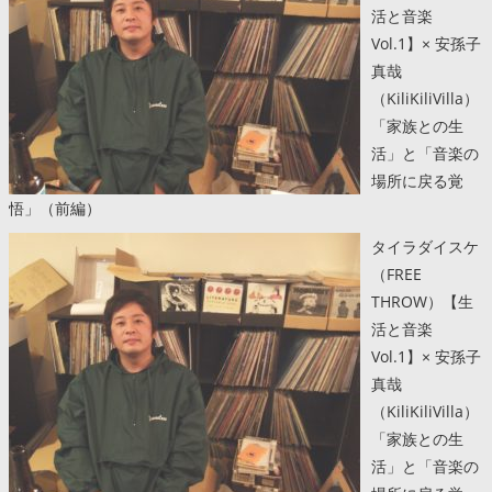
活と音楽
Vol.1】× 安孫子
真哉
（KiliKiliVilla）
「家族との生
活」と「音楽の
場所に戻る覚
悟」（前編）
タイラダイスケ
（FREE
THROW）【生
活と音楽
Vol.1】× 安孫子
真哉
（KiliKiliVilla）
「家族との生
活」と「音楽の