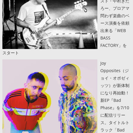
スト・中村きた
ろー、プロアマ
問わず楽曲のベ
ース演奏を依頼
出来る「WEB
BASS
FACTORY」を
スタート
Joy
Opposites（ジ
ョイ・オポゼィ
ッツ）が新体制
になり再始動！
新EP『Bad
Phase』を7/10
に配信リリー
ス。タイトルト
ラック「Bad