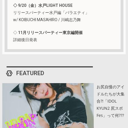
◇ 9/20（金）水戸LIGHT HOUSE
リリースパーティー水戸編「バラエティ」
w/ KOIBUCHI MASAHIRO / 川嶋志乃舞
◇
11月リリースパーティー東京編開催
詳細後日発表
FEATURED
お尻自慢のアイ
ドルたちが大集
合?!「IDOL
KYUN2 尻スポ
Fes」って何???