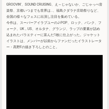
GROOVIN’、SOUND CRUISING、え～じゃないか、ごじゃっぺ音
楽祭、京都いつまでも世界は…、福島クダラナ庄助祭りなど、
全国の様々なフェスに出演し注目を集めている。
今作は、スーパーアイラブユーのJ-POP、ロック、パンク、フ
ォーク、UK，US、オルタナ、グランジ、ラップの要素が詰め
込まれたバラエティーに富んだ1枚に仕上がった。ジャケット
イラストは、メンバーが以前からファンだったイラストレータ
ー・髙野Fの描き下ろしとのこと。