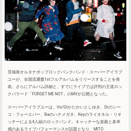
茨城発オルタナポップロックパンクバンド・スーパーアイラブ
ユーが、全国流通盤1stフルアルバムをリリースすることを発
表。さらにアルバム詳細と、すでにライブでは評判の王道ロッ
クバラード「FORGET ME NOT」のMVが公開となった。
スーパーアイラブユーは、Vo/Gtかたかいとしゆき、Drのシー
コ・フォーエバー、Baのハナメガネ、Keyのライオネル・リオ
ッチーによる4人組のロックバンド。キャッチーな楽曲と多幸
感のあるライブパフォーマンスが話題となり、MITO