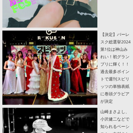
【決定】バーレ
スク総選挙2024
第1位は神山み
れい！初グラン
プリに輝く！！
過去最多ポイン
トで週刊スピリ
ッツの単独表紙
に巻頭グラビア
が決定
山崎まさよし、
小沢健二などで
知られるベーシ