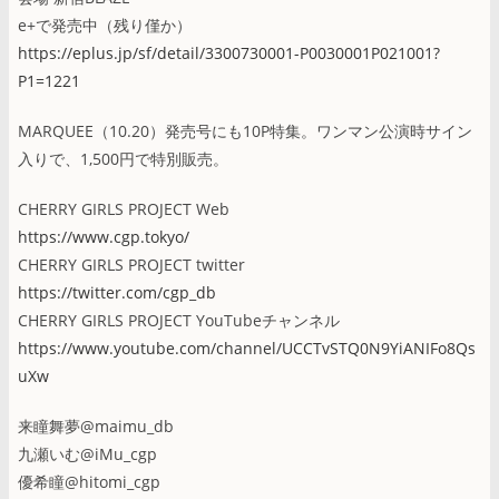
e+で発売中（残り僅か）
https://eplus.jp/sf/detail/3300730001-P0030001P021001?
P1=1221
MARQUEE（10.20）発売号にも10P特集。ワンマン公演時サイン
入りで、1,500円で特別販売。
CHERRY GIRLS PROJECT Web
https://www.cgp.tokyo/
CHERRY GIRLS PROJECT twitter
https://twitter.com/cgp_db
CHERRY GIRLS PROJECT YouTubeチャンネル
https://www.youtube.com/channel/UCCTvSTQ0N9YiANIFo8Qs
uXw
来瞳舞夢@maimu_db
九瀬いむ@iMu_cgp
優希瞳@hitomi_cgp