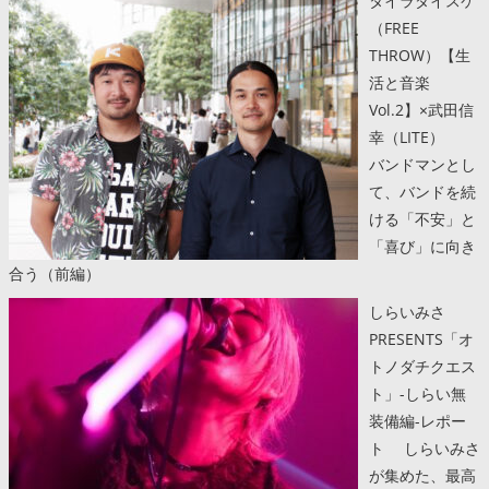
タイラダイスケ
（FREE
THROW）【生
活と音楽
Vol.2】×武田信
幸（LITE）
バンドマンとし
て、バンドを続
ける「不安」と
「喜び」に向き
合う（前編）
しらいみさ
PRESENTS「オ
トノダチクエス
ト」-しらい無
装備編-レポー
ト しらいみさ
が集めた、最高