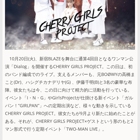
10月20日(火)、新宿BLAZEを舞台に通算4回目となるワンマン公
演「Dialog」を開催するCHERRY GIRLS PROJECT。この日は、初
のバンド編成でのライブ。支えるメンバーも、元BOØWYの高橋ま
こと(Dr)、ハシグチカナデリヤ(G) 、伊藤千明(B)と3名の豪華な布
陣。彼女たちは今、この日に向けて精力的に活動を行っている。
イベント「I・N・G」やGirlsProjectが仕掛ける新イベント「ガル
パン！”GIRLPAN”」への定期出演など、様々な動きを示している
CHERRY GIRLS PROJECT。彼女たちが9月より新たに始めたことが
ある。それが、CHERRY GIRLS PROJECT×ゲストという形のもと2
マン形式で行う定期イベント「TWO-MAN LIVE」。