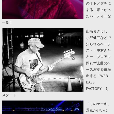
のオトノダチに
よる、爆上がっ
たパーティーな
一夜！
山崎まさよし、
小沢健二などで
知られるベーシ
スト・中村きた
ろー、プロアマ
問わず楽曲のベ
ース演奏を依頼
出来る「WEB
BASS
FACTORY」を
スタート
「このケーキ、
景気がいいね