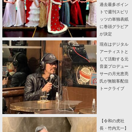
過去最多ポイン
トで週刊スピリ
ッツの単独表紙
に巻頭グラビア
が決定
現在はデジタル
アーティストと
して活動する元
音楽プロデュー
サーの月光恵亮
氏が無観客配信
トークライブ
【令和の虎社
長・竹内亢一】