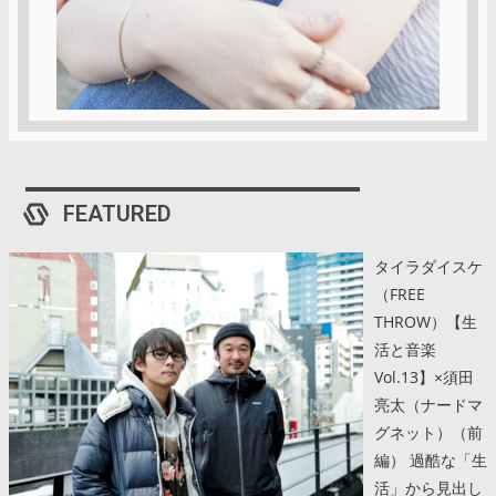
FEATURED
タイラダイスケ
（FREE
THROW）【生
活と音楽
Vol.13】×須田
亮太（ナードマ
グネット）（前
編） 過酷な「生
活」から見出し