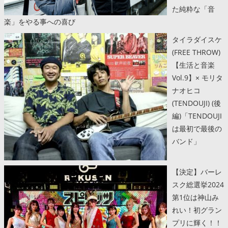
た純粋な「音
楽」をやる事への喜び
タイラダイスケ
(FREE THROW)
【生活と音楽
Vol.9】× モリタ
ナオヒコ
(TENDOUJI) (後
編)「TENDOUJI
は最初で最後の
バンド」
【決定】バーレ
スク総選挙2024
第1位は神山み
れい！初グラン
プリに輝く！！