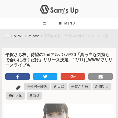
MENU
NEWS
Release
平賀さち枝、待望の2ndアルバム9/20『真っ
平賀さち枝、待望の2ndアルバム9/20『真っ白な気持ち
で会いに行くだけ』リリース決定 12/11にWWWでリリ
ースライブも
中村宗一郎氏
内田武
平賀さち枝
新間功人
樺山太地
谷口雄