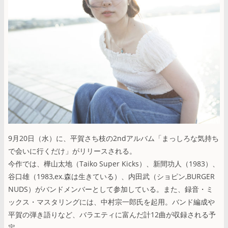
9月20日（水）に、平賀さち枝の2ndアルバム「まっしろな気持ち
で会いに行くだけ」がリリースされる。
今作では、樺山太地（Taiko Super Kicks）、新間功人（1983）、
谷口雄（1983,ex.森は生きている）、内田武（ショピン,BURGER
NUDS）がバンドメンバーとして参加している。また、録音・ミ
ックス・マスタリングには、中村宗一郎氏を起用。バンド編成や
平賀の弾き語りなど、バラエティに富んだ計12曲が収録される予
定。