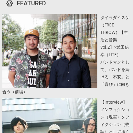
FEATURED
タイラダイスケ
（FREE
THROW）【生
活と音楽
Vol.2】×武田信
幸（LITE）
バンドマンとし
て、バンドを続
ける「不安」と
「喜び」に向き
合う（前編）
【Interview】
ノンフィクショ
ン（現実）をフ
ィクション（物
語）として描く