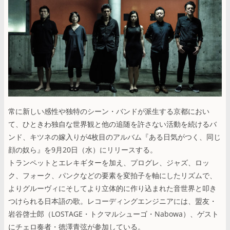
常に新しい感性や独特のシーン・バンドが派生する京都におい
て、ひときわ独自な世界観と他の追随を許さない活動を続けるバ
ンド、キツネの嫁入りが4枚目のアルバム『ある日気がつく、同じ
顔の奴ら』を9月20日（水）にリリースする。
トランペットとエレキギターを加え、プログレ、ジャズ、ロッ
ク、フォーク、パンクなどの要素を変拍子を軸にしたリズムで、
よりグルーヴィにそしてより立体的に作り込まれた音世界と叩き
つけられる日本語の歌。レコーディングエンジニアには、盟友・
岩谷啓士郎（LOSTAGE・トクマルシューゴ・Nabowa）、ゲスト
にチェロ奏者・徳澤青弦が参加している。