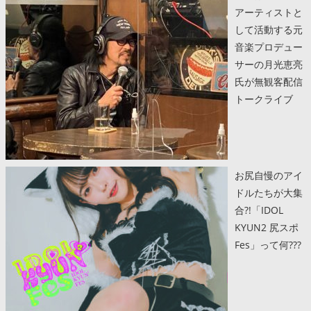
アーティストと
して活動する元
音楽プロデュー
サーの月光恵亮
氏が無観客配信
トークライブ
お尻自慢のアイ
ドルたちが大集
合?!「IDOL
KYUN2 尻スポ
Fes」って何???