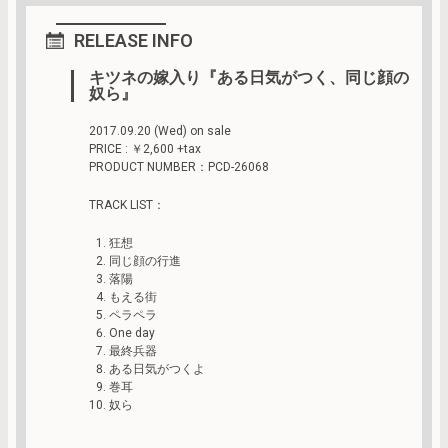
RELEASE INFO
キツネの嫁入り『ある日気がつく、同じ顔の
奴ら』
2017.09.20 (Wed) on sale
PRICE : ￥2,600 +tax
PRODUCT NUMBER：PCD-26068
TRACK LIST：
狂想
同じ顔の行進
落陽
もえる街
ペラペラ
One day
最終兵器
ある日気がつくよ
巻耳
奴ら