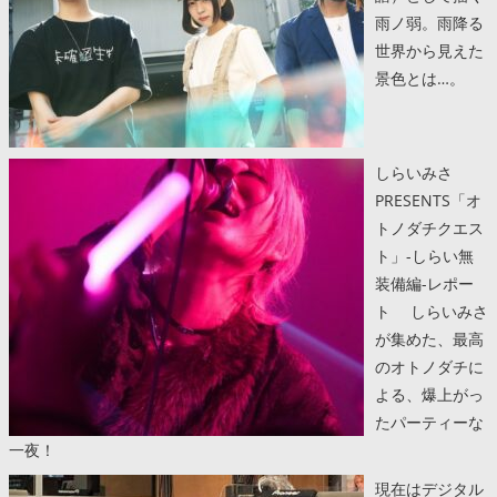
雨ノ弱。雨降る
世界から見えた
景色とは…。
しらいみさ
PRESENTS「オ
トノダチクエス
ト」-しらい無
装備編-レポー
ト しらいみさ
が集めた、最高
のオトノダチに
よる、爆上がっ
たパーティーな
一夜！
現在はデジタル