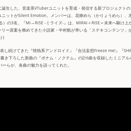
新たに誕生した、音楽系VTuberユニットを育成・発信する新プロジェクトの
弾ユニットがSilent Emotion。メンバーは、花燎めら（かりょうめら）、
名。『Mi→RiSE -ミライズ-』は、MIRAI＋RISE＝未来へ駆け上
のストーリー原案を務めてきた小説家・中村航が率いる「ステキコンテンツ」
り)
表し続けてきた『情熱系アンドロイド』『合法妄想Freeze me!』『SHI
たに書き下ろした新曲の『ボナム・ノクテム』の計6曲を収録したミニアル
ンバーらが、各曲の魅力を語ってくれた。