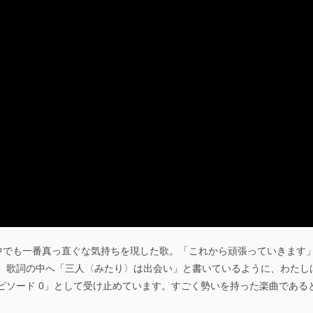
nの曲の中でも一番真っ直ぐな気持ちを現した歌。「これから頑張っていきます
まりの歌。歌詞の中へ「三人〈みたり〉は出会い」と書いているように、わたし
語の「エピソード 0」として受け止めています。すごく勢いを持った楽曲である