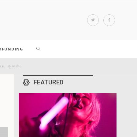
DFUNDING
SE』を発売!
FEATURED