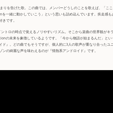
onの始まりを告げた歌。この曲では、メンバーどうしのことを歌えば、「こ
otionを一緒に動かしていこう」という思いも詰め込んでいます。疾走感も
好きです。
ました。イントロの時点で覚えるノリやすいリズム。そこから楽曲の世界観がキ
motionの未来を象徴しているようです。「今から物語が始まるんだ」とい
イド』。どの曲でもそうですが、個人的に3人の歌声が重なり合ったユ
ゾンの綺麗な声を味わえるのが『情熱系アンドロイド』です。