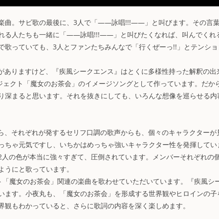
曲。サビ歌の最後に、3人で「――詠唱!!!――」と叫びます。その言
る人たちも一緒に「――詠唱!!!――」と叫びたくなれば、叫んでくれ
歌っていても、3人とファンたちみんなで「行くぜーっ!!」とテンショ
に多様性がありますけど、『疾風シークエンス』はとくに多様性持った解釈の出
ジェクト「魔女のお茶会」のイメージソングとして作っています。だか
り深まると思います。それを抜きにしても、いろんな想像を巡らせる内
ら、それぞれが発するセリフ口調の歌声からも、個々のキャラクターが
っちゃ元気ですし、いちかはめっちゃ強いキャラクター性を発揮してい
2人の色が本当に強々すぎて、圧倒されています。メンバーそれぞれの
ようにと歌っています。
ロジェクト「魔女のお茶会」関連の楽曲を歌わせていただいています。『疾風シ
います。小夜丸も、「魔女のお茶会」を形成する世界観やヒロインの子
界観もわかっていると、さらに歌詞の内容を深く楽しめます。