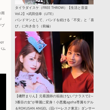
タイラダイスケ（FREE THROW）【生活と音楽
氷雨
Vol.2】×武田信幸（LITE）
が
バンドマンとして、バンドを続ける「不安」と「喜
がプ
び」に向き合う（前編）
NY
バム
【磯野まりん】元看護師の垢抜けない“クラスで2～
3番目の女”が華麗に変身！小悪魔ageha専属モデル
＆ROKUSAN ANGEL（旧バーレスク東京）ダンサー