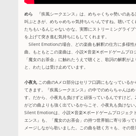
めら
『疾風シークエンス』は、めちゃくちゃ勢いのある楽
叫ぶときが、めちゃめちゃ気持ちいいんですね。聴いてくれ
たちもいるんじゃないかな。実際にストリーミングライブで
を上げて突き進む気持ちにもしてくれます。
Silent Emotionの場合、どの楽曲も解釈の仕方
曲。もともとこの楽曲は、小説✕音楽✕ボードゲームプロ
「魔女のお茶会」に触れたうえで聴くと、歌詞の解釈がよ
と、わたしは受け止めています。
小夜丸
この曲のAメロ部分はセリフ口調にもなっているか
てきます。『疾風シークエンス』の中でのめらちゃんはめ
す。だから、小夜丸も負けずと頑張っているんですけど。
がどの曲よりも強く出ているからこそ、小夜丸も負けない
Silent Emotionは、小説✕音楽✕ボードゲームプ
エンス』も、「魔女のお茶会」の持つ世界観に寄り添って
メージしながら歌いました。この曲を聴く方々も、その世