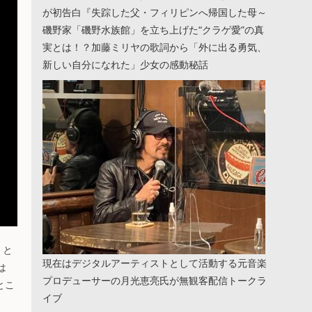
が初告白『失踪した父・フィリピンへ帰国した母～
磯野家「磯野水族館」を立ち上げた“クラゲ愛”の真
実とは！？加藤ミリヤの歌詞から「外に出る勇気、
新しい自分になれた」少女の感動秘話
」と
現在はデジタルアーティストとして活動する元音楽
は
プロデューサーの月光恵亮氏が無観客配信トークラ
とこ
イブ