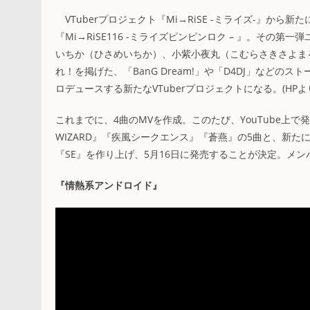
VTuberプロジェクト『Mi→RiSE -ミライズ-』から
『Mi→RiSE116 -ミライズピンピンロク – 』。その第一
いちか（ひさめいちか）、小紫小夜丸（こむらさきさよまる）の3
れ！を掲げた、「BanG Dream!」や「D4DJ」など
ロデュースする新たなVTuberプロジェクトになる。(HPよ
これまでに、4曲のMVを作成。このたび、YouTube上で発
WIZARD』『疾風シークエンス』『蒼燕』の5曲と、新
『SE』を作り上げ、5月16日に発売することが決定。メ
『情熱系アンドロイド』