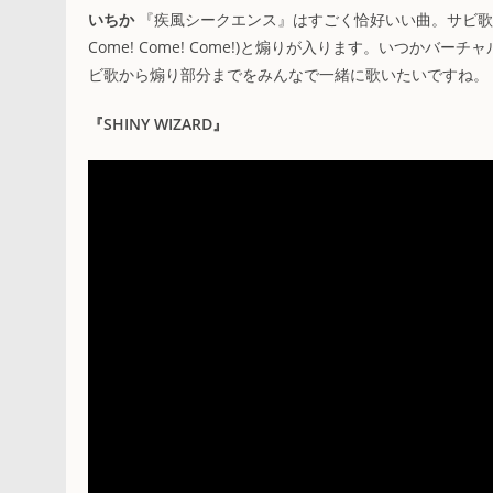
いちか
『疾風シークエンス』はすごく恰好いい曲。サビ歌終わ
Come! Come! Come!)と煽りが入ります。いつ
ビ歌から煽り部分までをみんなで一緒に歌いたいですね。
『SHINY WIZARD』