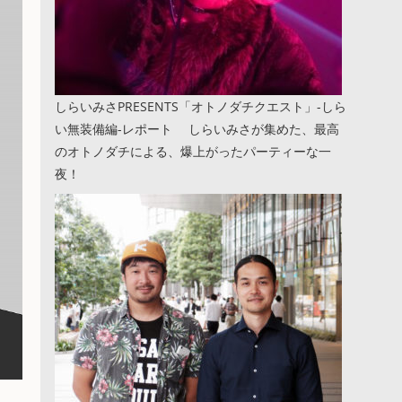
しらいみさPRESENTS「オトノダチクエスト」-しら
い無装備編-レポート しらいみさが集めた、最高
のオトノダチによる、爆上がったパーティーな一
夜！