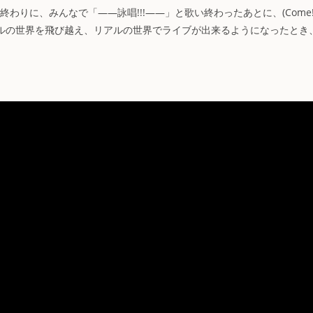
りに、みんなで「――詠唱!!!――」と歌い終わったあとに、(Come
かバーチャルの世界を飛び越え、リアルの世界でライブが出来るようになったとき