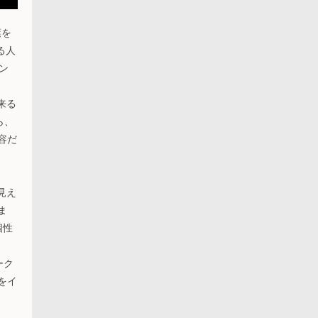
葉を
る人
ン
来る
ら、
容だ
見え
ま
個性
ーク
をイ