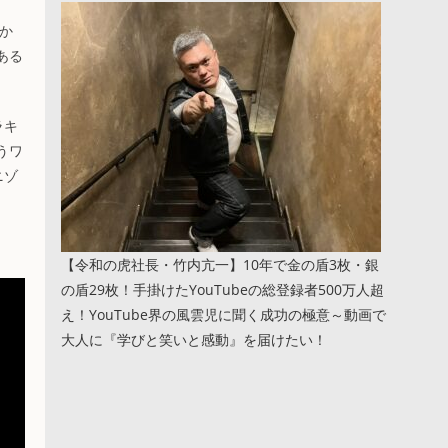
こか
ある
ラキ
うワ
ニゾ
【令和の虎社長・竹内亢一】10年で金の盾3枚・銀
の盾29枚！手掛けたYouTubeの総登録者500万人超
え！YouTube界の風雲児に聞く成功の極意～動画で
大人に『学びと笑いと感動』を届けたい！