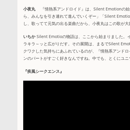
小夜丸
『情熱系アンドロイド』は、Silent Emoti
ら、みんなを引き連れて進んでいくぞー」「Silent Em
し、歌ってて元気の出る楽曲だから、小夜丸はこの歌が大
いちか
Silent Emotioの物語は、ここから始まり
ラキラ～ッと広がりだす。その展開は、まるでSilent E
クワクした気持ちにあふれているのが、『情熱系アンドロ
ンのパートがすごく好きなんですね。中でも、とくにユニ
『疾風シークエンス』