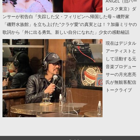
ANGEL（旧バー
レスク東京）ダ
ンサーが初告白『失踪した父・フィリピンへ帰国した母～磯野家
「磯野水族館」を立ち上げた“クラゲ愛”の真実とは！？加藤ミリヤの
歌詞から「外に出る勇気、新しい自分になれた」少女の感動秘話
現在はデジタル
アーティストと
して活動する元
音楽プロデュー
サーの月光恵亮
氏が無観客配信
トークライブ