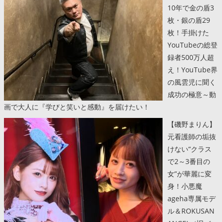
10年で金の盾3
枚・銀の盾29
枚！手掛けた
YouTubeの総登
録者500万人超
え！YouTube界
の風雲児に聞く
成功の極意～動
画で大人に『学びと笑いと感動』を届けたい！
【磯野まりん】
元看護師の垢抜
けない“クラス
で2～3番目の
女”が華麗に変
身！小悪魔
ageha専属モデ
ル＆ROKUSAN