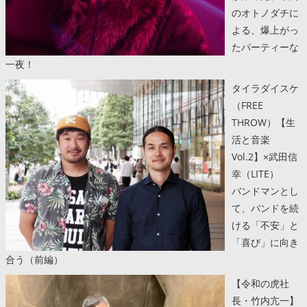
のオトノダチに
よる、爆上がっ
たパーティーな
一夜！
タイラダイスケ
（FREE
THROW）【生
活と音楽
Vol.2】×武田信
幸（LITE）
バンドマンとし
て、バンドを続
ける「不安」と
「喜び」に向き
合う（前編）
【令和の虎社
長・竹内亢一】