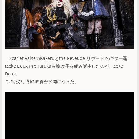
Scarlet ValseのKakeruとthe Reveude-リヴード-のギター遥
(Zeke DeuxではHaruka名義)が手を組み誕生したのが、Zeke
Deux。
このたび、初の映像が公開になった。