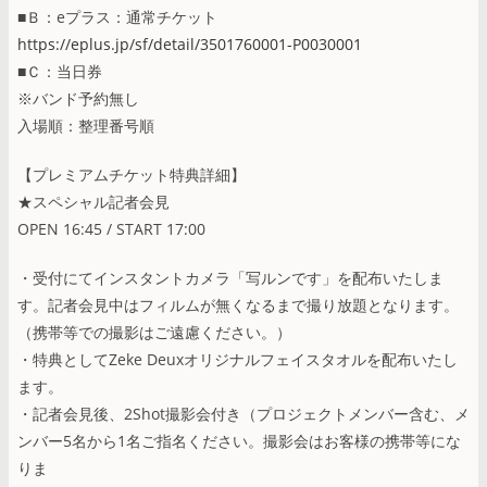
■Ｂ：eプラス：通常チケット
https://eplus.jp/sf/detail/3501760001-P0030001
■Ｃ：当日券
※バンド予約無し
入場順：整理番号順
【プレミアムチケット特典詳細】
★スペシャル記者会見
OPEN 16:45 / START 17:00
・受付にてインスタントカメラ「写ルンです」を配布いたしま
す。記者会見中はフィルムが無くなるまで撮り放題となります。
（携帯等での撮影はご遠慮ください。）
・特典としてZeke Deuxオリジナルフェイスタオルを配布いたし
ます。
・記者会見後、2Shot撮影会付き（プロジェクトメンバー含む、メ
ンバー5名から1名ご指名ください。撮影会はお客様の携帯等にな
りま