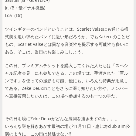
Satsuki (G・GERTENA)
Jr. (B・憂イナル微熱)
Loa（Dr)
ツインギターのバンドということは、Scarlet Valseにも通じる様
式美を追い求めたバンドに近い形だろうか。でもKakeruのことだ
もの、Scarlet Valseとは異なる音楽性を提示する可能性も多いに
ある。そこは、当日のお楽しみにしよう。
この日、プレミアムチケットを購入してくれた人たちは「スペシ
ャル記者会見」にも参加できる。この場では、手渡された「写ル
ンです」を使っての撮影も可能。他にも、いろんな特典が用意し
てある。Zeke Deuxのことをさらに深く知りたい方や、メンバー
へ直接質問したい方は、この場へ参加するのも一つの手だ。
その日を境にZeke Deuxがどんな展開を描き出すのか。。。
いろんな謎を解きあかす最初の場が11月11日・恵比寿club aim公
演のように、この日は見逃せない!!