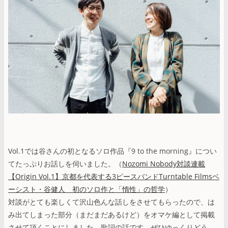
Vol.1では谷さんの初となるソロ作品『9 to the morning』につい
てたっぷりお話しを伺いました。（
Nozomi Nobody対談連載
【Origin Vol.1】京都を代表する3ピースバンドTurntable Filmsベ
ーシスト・谷健人 初のソロ作と「惰性」の哲学
）
対談がとても楽しくて沢山色んな話しをさせてもらったので、は
み出てしまった部分（まだまだあるけど）をオマケ編として掲載
させて頂くことにしました。歌詞の話です、ぜひゆっくりどう