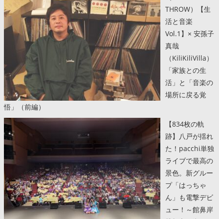
THROW）【生
活と音楽
Vol.1】× 安孫子
真哉
（KiliKiliVilla）
「家族との生
活」と「音楽の
場所に戻る覚
悟」（前編）
【834枚の軌
跡】八戸が揺れ
た！pacchi単独
ライブで最高の
景色。新グルー
プ「はっちゃ
ん」も電撃デビ
ュー！～館鼻岸