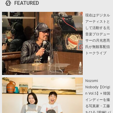
FEATURED
現在はデジタル
アーティストと
して活動する元
音楽プロデュー
サーの月光恵亮
氏が無観客配信
トークライブ
Nozomi
Nobody【Origi
n Vol.5】× 韓国
インディーを撮
る写真家・工藤
ちひろ [前編] バ