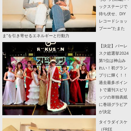
ックステージで
待ち伏せ、DIY
レコードショッ
プーー“たまた
ま”を引き寄せるエネルギーと行動力
【決定】バーレ
スク総選挙2024
第1位は神山み
れい！初グラン
プリに輝く！！
過去最多ポイン
トで週刊スピリ
ッツの単独表紙
に巻頭グラビア
が決定
タイラダイスケ
（FREE