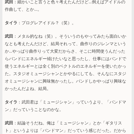
武田
：細かいこと言うと色々考えたんだけど…例えばアイドルの
作曲して、とか…。
タイラ
：プログレアイドル？（笑）。
武田
：メタル的なね（笑）。そういうのもやってみたら面白いか
なとも考えたんだけど、結局それって、曲作りのジレンマという
か…やっぱり曲作りって大変だからさ、そこに時間使うんだった
らバンドにエネルギー傾けたいなと思ったし、仕事にはバンドで
使うエネルギーとは全く別のベクトルのエネルギーを使いたかっ
た。スタジオミュージシャンとかやるにしても、そんなにスタジ
オミュージシャンに興味無かったし。バンドしかやっぱり興味な
かったんだよね、結局。
タイラ
：武田君は「ミュージシャン」っていうより、「バンドマ
ン」だっていうことなのかな。
武田
：結論そうだね。俺は「ミュージシャン」とか「ギタリス
ト」というよりは「バンドマン」だっていう感じだった。だから