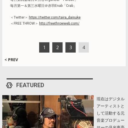
毎月第一＆第三水曜日＠赤羽Enab「Crab」
＜Twitter＞
https://twitter.com/taira_daisuke
＜FREE THROW＞
http://freethrowweb.com/
1
2
3
4
< PREV
FEATURED
現在はデジタル
アーティストと
して活動する元
音楽プロデュー
サーの月光恵亮