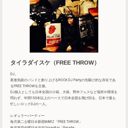
タイラダイスケ（FREE THROW）
DJ。
新進気鋭のバンドと創り上げるROCK DJ Partyの先駆け的な存在であ
るFREE THROWを主催。
DJ個人としても日本全国の小箱、大箱、野外フェスなど場所や環境を
問わず、年間150本以上のペースで日本全国を飛び回る、日本で最も
忙しいロックDJの一人。
レギュラーパーティー
毎月第二土曜日＠新宿MARZ「FREE THROW」
毎月第四金曜日＠渋谷OrganBar「Parade」