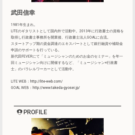
武田信幸
1981年生まれ。
LITEのギタリストとして国内外で活動中。2013年に行政書士の資格を
取得し行政書士事務所を開業後、行政書士法人GOALに合流。
スタートアップ期の資金調達のエキスパートとして銀行融資や補助金
申請のサポートを行っている。
新代田FEVERにて「ミュージシャンのためのお金のセミナー」を年一
回ミュージシャン向けに開催するなど、「ミュージシャン×行政書
士」のパラレルワーカーとして活動中。
LITE WEB：
http://lite-web.com/
GOAL WEB：
http://www.takeda-gyosei.jp/
PROFILE