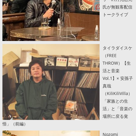
氏が無観客配信
トークライブ
タイラダイスケ
（FREE
THROW）【生
活と音楽
Vol.1】× 安孫子
真哉
（KiliKiliVilla）
「家族との生
活」と「音楽の
場所に戻る覚
悟」（前編）
Nozomi