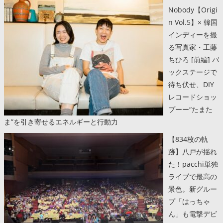
Nobody【Origi
n Vol.5】× 韓国
インディーを撮
る写真家・工藤
ちひろ [前編] バ
ックステージで
待ち伏せ、DIY
レコードショッ
プーー“たまた
ま”を引き寄せるエネルギーと行動力
【834枚の軌
跡】八戸が揺れ
た！pacchi単独
ライブで最高の
景色。新グルー
プ「はっちゃ
ん」も電撃デビ