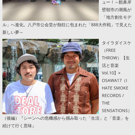
ュー！～館鼻岸
壁朝市の潮風が
「地方創生モデ
ル」へ進化。八戸市公会堂が熱狂に包まれた「888大作戦」で見えた
新しい夢～
タイラダイスケ
（FREE
THROW）【生
活と音楽
Vol.10】×
OSAWA17（I
HATE SMOKE
RECORDS /
THE
SENSATIONS）
（後編）『シーンへの危機感から掴み取った「生活」と「音楽」を
続けて行く意味』