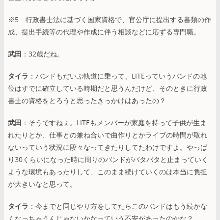
※5 行政書士法に基づく国家資格で、官公庁に提出する書類の作
成、提出手続等の代理や作成に伴う相談などに応ずる専門職。
武田
：32歳だね。
タイラ
：バンドもだいぶ軌道に乗って、LITEっていうバンドの地
位はすでに確立している時期だと思うんだけど、そのときに行政
書士の資格をとろうと思ったきっかけはあったの？
武田
：そうですねぇ。LITEもメンバーが家庭を持って子供が生ま
れたりとか、仕事との兼ね合いで曲作りとかライブの時間が取れ
ないっていう状況に段々なってきたりしてたわけですよ。やっぱ
り30くらいになった時に周りのバンドがバタバタと止まっていく
ような環境もあったりして、このまま続けていくのは本当に負担
が大きいなと思って。
タイラ
：今までと同じやり方をしてたらこのバンドはもう続かな
くなっちゃうんじゃないかなっていう不安があったのかな？