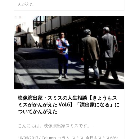
んがえた
映像演出家・スミスの人生相談【きょうもス
ミスがかんがえた Vol.6】「演出家になる」に
ついてかんがえた
こんにちは。映像演出家スミスです。 ...
10/06/2017
/
Column
,
コラム
,
スミス
,
今日もスミスがか